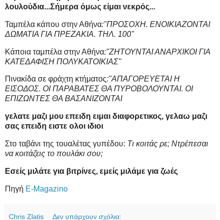
λουλούδια...Σήμερα όμως είμαι νεκρός...
Ταμπέλα κάπου στην Αθήνα
:"ΠΡΟΣΟΧΗ. ΕΝΟΙΚΙΑΖΟΝΤΑΙ
ΔΩΜΑΤΙΑ ΓΙΑ ΠΡΕΖΑΚΙΑ. ΤΗΛ. 100"
Κάποια ταμπέλα στην Αθήνα
:"ΖΗΤΟΥΝΤΑΙ ΑΝΑΡΧΙΚΟΙ ΓΙΑ
ΚΑΤΕΔΑΦΙΣΗ ΠΟΛΥΚΑΤΟΙΚΙΑΣ"
Πινακίδα σε φράχτη κτήματος
:"ΑΠΑΓΟΡΕΥΕΤΑΙ Η
ΕΙΣΟΔΟΣ. ΟΙ ΠΑΡΑΒΑΤΕΣ ΘΑ ΠΥΡΟΒΟΛΟΥΝΤΑΙ. ΟΙ
ΕΠΙΖΩΝΤΕΣ ΘΑ ΒΑΣΑΝΙΖΟΝΤΑΙ
γελατε μαζι μου επειδη ειμαι διαφορετικος, γελαω μαζι
σας επειδη ειστε ολοι ιδιοι
Στο ταβάνι της τουαλέτας γυπέδου:
Τι κοιτάς ρε; Ντρέπεσαι
να κοιτάζεις το πουλάκι σου;
Εσείς μιλάτε για βιτρίνες, εμείς μιλάμε για ζωές
Πηγή
E-Magazino
Chris Zlatis
Δεν υπάρχουν σχόλια: