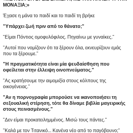
ΜΟΝΑΞΙΑ;»
Έχασε η μάνα το παιδί και το παιδί τη βρήκε
"Υπάρχει ζωή πριν από το θάνατο;"
"Είμαι Πόντιος ομοφυλόφιλος. Πηγαίνω με γυναίκες."
"Αυτοί που νομίζουν ότι τα ξέρουν όλα, εκνευρίζουν εμάς
που τα ξέρουμε."
"Η πραγματικότητα είναι μία ψευδαίσθηση που
οφείλεται στην έλλειψη οινοπνεύματος."
"Ας κρατήσουμε την αιμομιξία στους κόλπους της
οικογένειας."
"Αν η πορνογραφία μπορούσε να ικανοποιήσει τη
σεξουαλική στέρηση, τότε θα δίναμε βιβλία μαγειρικής
στους πεινασμένους."
"Δεν είμαι προκατειλημμένος. Μισώ τους πάντες."
"Καλά με τον Τιτανικό... Κανένα νέο από το παγόβουνο;"