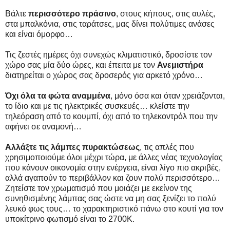
Βάλτε
περισσότερο πράσινο
, στους κήπους, στις αυλές,
στα μπαλκόνια, στις ταράτσες, μας δίνει πολύτιμες ανάσες
και είναι όμορφο…
Τις ζεστές ημέρες όχι συνεχώς κλιματιστικό, δροσίστε τον
χώρο σας μία δύο ώρες, και έπειτα με τον
Ανεμιστήρα
διατηρείται ο χώρος σας δροσερός για αρκετό χρόνο…
Όχι όλα τα φώτα αναμμένα
, μόνο όσα και όταν χρειάζονται,
το ίδιο και με τις ηλεκτρικές συσκευές… κλείστε την
τηλεόραση από το κουμπί, όχι από το τηλεκοντρόλ που την
αφήνει σε αναμονή…
Αλλάξτε τις λάμπες πυρακτώσεως
, τις απλές που
χρησιμοποιούμε όλοι μέχρι τώρα, με άλλες νέας τεχνολογίας
που κάνουν οικονομία στην ενέργεια, είναι λίγο πιο ακριβές,
αλλά αγαπούν το περιβάλλον και ζουν πολύ περισσότερο…
Ζητείστε τον χρωματισμό που μοιάζει με εκείνον της
συνηθισμένης λάμπας σας ώστε να μη σας ξενίζει το πολύ
λευκό φως τους… το χαρακτηριστικό πάνω στο κουτί για τον
υποκίτρινο φωτισμό είναι το 2700Κ.