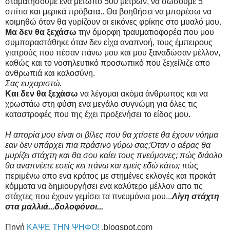
σταματήσουμε ενα μέτωπο 500 μέτρων, να σώσουμε 5
σπίτια και μερικά πρόβατα.. Θα βοηθήσει να μπορέσω να
κοιμηθώ όταν θα γυρίζουν οι εικόνες φρίκης στο μυαλό μου.
Μα δεν θα ξεχάσω
την όμορφη τραυματιοφορέα που μου
συμπαραστάθηκε όταν δεν είχα αναπνοή, τους έμπειρους
γιατρούς που πέσαν πάνω μου και μου ξαναδώσαν μέλλον,
καθώς και το νοσηλευτικό προσωπικό που ξεχείλιζε απο
ανθρωπιά και καλοσύνη.
Σας ευχαριστώ.
Και δεν θα ξεχάσω
να λέγομαι ακόμα άνθρωπος και να
χρωστάω στη φύση ενα μεγάλο συγνώμη για όλες τις
καταστροφές που της έχει προξενήσει το είδος μου.
Η απορία μου είναι οι βίλες που θα χτίσετε θα έχουν νόημα
εαν δεν υπάρχει πια πράσινο γύρω σας;Όταν ο αέρας θα
μυρίζει στάχτη και θα σου καίει τους πνεύμονες; πώς διάολο
θα αναπνέετε εσείς κει πάνω και εμείς εδώ κάτω;
πώς
περιμένω απο ενα κράτος με στημένες εκλογές και προκάτ
κόμματα να δημιουργήσει ενα καλύτερο μέλλον απο τις
στάχτες που έχουν γεμίσει τα πνευμόνια μου...
Λίγη στάχτη
στα μαλλιά...δολοφόνοι...
Πηγή
ΚΑΨΕ ΤΗΝ ΨΗΦΟ!
.blogspot.com