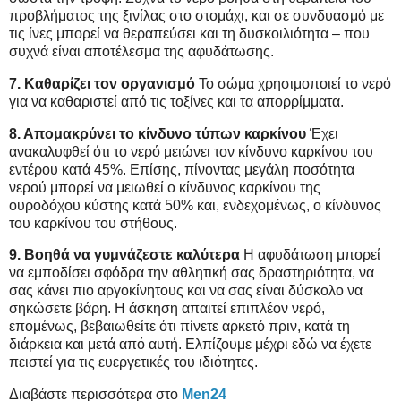
προβλήματος της ξινίλας στο στομάχι, και σε συνδυασμό με
τις ίνες μπορεί να θεραπεύσει και τη δυσκοιλιότητα – που
συχνά είναι αποτέλεσμα της αφυδάτωσης.
7. Καθαρίζει τον οργανισμό
Το σώμα χρησιμοποιεί το νερό
για να καθαριστεί από τις τοξίνες και τα απορρίμματα.
8. Απομακρύνει το κίνδυνο τύπων καρκίνου
Έχει
ανακαλυφθεί ότι το νερό μειώνει τον κίνδυνο καρκίνου του
εντέρου κατά 45%. Επίσης, πίνοντας μεγάλη ποσότητα
νερού μπορεί να μειωθεί ο κίνδυνος καρκίνου της
ουροδόχου κύστης κατά 50% και, ενδεχομένως, ο κίνδυνος
του καρκίνου του στήθους.
9. Βοηθά να γυμνάζεστε καλύτερα
Η αφυδάτωση μπορεί
να εμποδίσει σφόδρα την αθλητική σας δραστηριότητα, να
σας κάνει πιο αργοκίνητους και να σας είναι δύσκολο να
σηκώσετε βάρη. Η άσκηση απαιτεί επιπλέον νερό,
επομένως, βεβαιωθείτε ότι πίνετε αρκετό πριν, κατά τη
διάρκεια και μετά από αυτή. Ελπίζουμε μέχρι εδώ να έχετε
πειστεί για τις ευεργετικές του ιδιότητες.
Διαβάστε περισσότερα στο
Men24