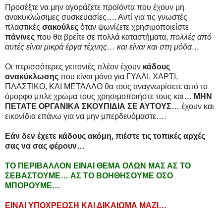
Προσέξτε να μην αγοράζετε προϊόντα που έχουν μη
ανακυκλώσιμες συσκευασίες…. Αντί για τις γνωστές
πλαστικές
σακούλες
όταν ψωνίζετε χρησιμοποιείστε
πάνινες
που θα βρείτε σε πολλά καταστήματα,
πολλές από
αυτές είναι μικρά έργα τέχνης… και είναι και στη μόδα…
Οι περισσότερες γειτονιές πλέον έχουν
κάδους
ανακύκλωσης
που είναι μόνο για ΓΥΑΛΙ, ΧΑΡΤΙ,
ΠΛΑΣΤΙΚΟ, ΚΑΙ ΜΕΤΑΛΛΟ θα τους αναγνωρίσετε από το
όμορφο μπλε χρώμα τους χρησιμοποιήστε τους και…
ΜΗΝ
ΠΕΤΑΤΕ ΟΡΓΑΝΙΚΑ ΣΚΟΥΠΙΔΙΑ ΣΕ ΑΥΤΟΥΣ
… έχουν και
εικονίδια επάνω για να μην μπερδευόμαστε….
Εάν δεν έχετε κάδους ακόμη, πιέστε τις τοπικές αρχές
σας να σας φέρουν…
ΤΟ ΠΕΡΙΒΑΛΛΟΝ ΕΙΝΑΙ ΘΕΜΑ ΟΛΩΝ ΜΑΣ ΑΣ ΤΟ
ΣΕΒΑΣΤΟΥΜΕ… AΣ ΤΟ ΒΟΗΘΗΣΟΥΜΕ ΟΣΟ
ΜΠΟΡΟΥΜΕ…
ΕΙΝΑΙ ΥΠΟΧΡΕΩΣΗ ΚΑΙ ΔΙΚΑΙΩΜΑ ΜΑΖΙ…