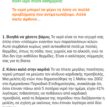
πόσο νερό πίνετε καθημερινά;
Το νερό μπορεί να φέρει τη λύση σε πολλά
προβλήματα που αντιμετωπίζουμε. Απλά
πιείτε άφθονο…
1. Βοηθά να χάσετε βάρος
Το νερό είναι το πιο ισχυρό σας
όπλο στον «πόλεμο» εναντίον των παραπανίσιων κιλών.
Αυτό συμβαίνει κυρίως γιατί αντικαθιστά ποτά με πολλές
θερμίδες, όπως τη σόδα, τους χυμούς και το αλκοόλ, ενώ το
ίδιο δεν έχει καθόλου θερμίδες. Είναι ο καλύτερος σύμμαχός
σας για τη δίαιτα.
2. Κάνει καλό στην καρδιά
Το να πίνετε μεγάλες ποσότητες
νερού μπορεί να μειώσει τον κίνδυνο καρδιακής προσβολής.
Μια μελέτη έξι ετών που δημοσιεύθηκε τη 1 Μαΐου του 2002
στο Αμερικάνικο Περιοδικό Επιδημιολογίας, ανακάλυψε ότι,
όσοι έπιναν πάνω από 5 ποτήρια νερό την ημέρα, είχαν 41%
λιγότερες πιθανότητες να πεθάνουν από καρδιακή
προσβολή, κατά τη διάρκεια της περιόδου που διεξάγονταν η
μελέτη, σε σχέση με εκείνους που έπιναν λιγότερο από δύο