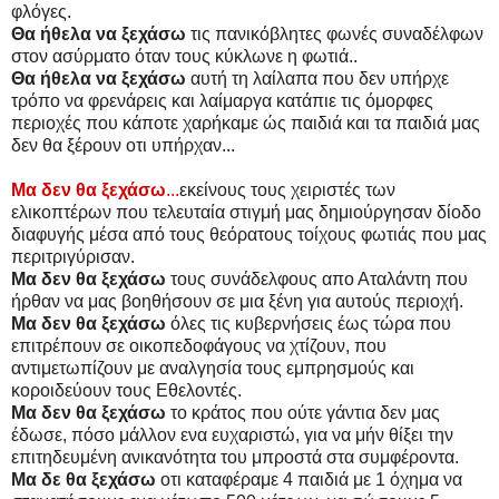
φλόγες.
Θα ήθελα να ξεχάσω
τις πανικόβλητες φωνές συναδέλφων
στον ασύρματο όταν τους κύκλωνε η φωτιά..
Θα ήθελα να ξεχάσω
αυτή τη λαίλαπα που δεν υπήρχε
τρόπο να φρενάρεις και λαίμαργα κατάπιε τις όμορφες
περιοχές που κάποτε χαρήκαμε ώς παιδιά και τα παιδιά μας
δεν θα ξέρουν οτι υπήρχαν...
Μα δεν θα ξεχάσω
...
εκείνους τους χειριστές των
ελικοπτέρων που τελευταία στιγμή μας δημιούργησαν δίοδο
διαφυγής μέσα από τους θεόρατους τοίχους φωτιάς που μας
περιτριγύρισαν.
Μα δεν θα ξεχάσω
τους συνάδελφους απο Αταλάντη που
ήρθαν να μας βοηθήσουν σε μια ξένη για αυτούς περιοχή.
Μα δεν θα ξεχάσω
όλες τις κυβερνήσεις έως τώρα που
επιτρέπουν σε οικοπεδοφάγους να χτίζουν, που
αντιμετωπίζουν με αναλγησία τους εμπρησμούς και
κοροιδεύουν τους Εθελοντές.
Μα δεν θα ξεχάσω
το κράτος που ούτε γάντια δεν μας
έδωσε, πόσο μάλλον ενα ευχαριστώ, για να μήν θίξει την
επιτηδευμένη ανικανότητα του μπροστά στα συμφέροντα.
Μα δε θα ξεχάσω
οτι καταφέραμε 4 παιδιά με 1 όχημα να