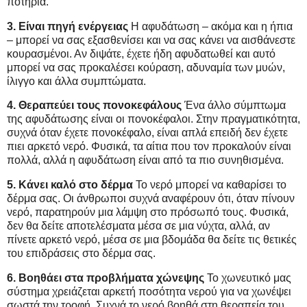
ποτήρια.
3. Είναι πηγή ενέργειας
Η αφυδάτωση – ακόμα και η ήπια
– μπορεί να σας εξασθενίσει και να σας κάνει να αισθάνεστε
κουρασμένοι. Αν διψάτε, έχετε ήδη αφυδατωθεί και αυτό
μπορεί να σας προκαλέσει κούραση, αδυναμία των μυών,
ίλιγγο και άλλα συμπτώματα.
4. Θεραπεύει τους πονοκεφάλους
Ένα άλλο σύμπτωμα
της αφυδάτωσης είναι οι πονοκέφαλοι. Στην πραγματικότητα,
συχνά όταν έχετε πονοκέφαλο, είναι απλά επειδή δεν έχετε
πιει αρκετό νερό. Φυσικά, τα αίτια που τον προκαλούν είναι
πολλά, αλλά η αφυδάτωση είναι από τα πιο συνηθισμένα.
5. Κάνει καλό στο δέρμα
Το νερό μπορεί να καθαρίσει το
δέρμα σας. Οι άνθρωποι συχνά αναφέρουν ότι, όταν πίνουν
νερό, παρατηρούν μια λάμψη στο πρόσωπό τους. Φυσικά,
δεν θα δείτε αποτελέσματα μέσα σε μια νύχτα, αλλά, αν
πίνετε αρκετό νερό, μέσα σε μια βδομάδα θα δείτε τις θετικές
του επιδράσεις στο δέρμα σας.
6. Βοηθάει στα προβλήματα χώνεψης
Το χωνευτικό μας
σύστημα χρειάζεται αρκετή ποσότητα νερού για να χωνέψει
σωστά την τροφή. Συχνά το νερό βοηθά στη θεραπεία του