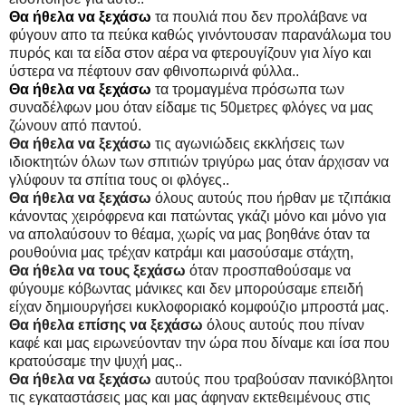
Θα ήθελα να ξεχάσω
τα πουλιά που δεν προλάβανε να
φύγουν απο τα πεύκα καθώς γινόντουσαν παρανάλωμα του
πυρός και τα είδα στον αέρα να φτερουγίζουν για λίγο και
ύστερα να πέφτουν σαν φθινοπωρινά φύλλα..
Θα ήθελα να ξεχάσω
τα τρομαγμένα πρόσωπα των
συναδέλφων μου όταν είδαμε τις 50μετρες φλόγες να μας
ζώνουν από παντού.
Θα ήθελα να ξεχάσω
τις αγωνιώδεις εκκλήσεις των
ιδιοκτητών όλων των σπιτιών τριγύρω μας όταν άρχισαν να
γλύφουν τα σπίτια τους οι φλόγες..
Θα ήθελα να ξεχάσω
όλους αυτούς που ήρθαν με τζιπάκια
κάνοντας χειρόφρενα και πατώντας γκάζι μόνο και μόνο για
να απολαύσουν το θέαμα, χωρίς να μας βοηθάνε όταν τα
ρουθούνια μας τρέχαν κατράμι και μασούσαμε στάχτη,
Θα ήθελα να τους ξεχάσω
όταν προσπαθούσαμε να
φύγουμε κόβωντας μάνικες και δεν μπορούσαμε επειδή
είχαν δημιουργήσει κυκλοφοριακό κομφούζιο μπροστά μας.
Θα ήθελα επίσης να ξεχάσω
όλους αυτούς που πίναν
καφέ και μας ειρωνεύονταν την ώρα που δίναμε και ίσα που
κρατούσαμε την ψυχή μας..
Θα ήθελα να ξεχάσω
αυτούς που τραβούσαν πανικόβλητοι
τις εγκαταστάσεις μας και μας άφηναν εκτεθειμένους στις