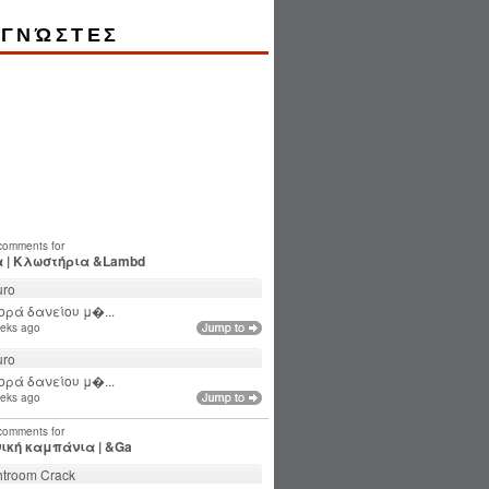
ΓΝΏΣΤΕΣ
 comments for
 | Κλωστήρια &Lambd
ro
ρά δανείου μ�...
eks ago
ro
ρά δανείου μ�...
eks ago
 comments for
ική καμπάνια | &Ga
htroom Crack