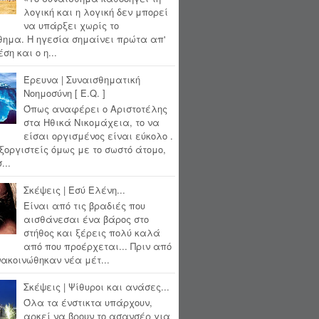
λογική και η λογική δεν μπορεί
να υπάρξει χωρίς το
θημα. Η ηγεσία σημαίνει πρώτα απ'
ση και ο η...
Έρευνα | Συναισθηματική
Νοημοσύνη [ E.Q. ]
Όπως αναφέρει ο Αριστοτέλης
στα Ηθικά Νικομάχεια, το να
είσαι οργισμένος είναι εύκολο .
ξοργιστείς όμως με το σωστό άτομο,
...
Σκέψεις | Εσύ Ελένη...
Είναι από τις βραδιές που
αισθάνεσαι ένα βάρος στο
στήθος και ξέρεις πολύ καλά
από που προέρχεται... Πριν από
ακοινώθηκαν νέα μέτ...
Σκέψεις | Ψίθυροι και ανάσες...
Όλα τα ένστικτα υπάρχουν,
αρκεί να βρουν το ασανσέρ για