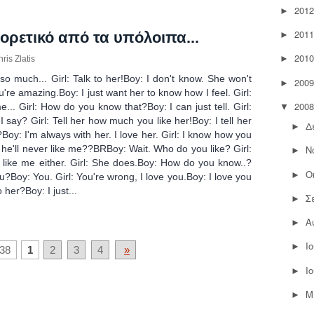
2012
►
2011
φορετικό από τα υπόλοιπα...
►
2010
►
ris Zlatis
so much... Girl: Talk to her!Boy: I don't know. She won't
2009
►
u're amazing.Boy: I just want her to know how I feel. Girl:
2008
e... Girl: How do you know that?Boy: I can just tell. Girl:
▼
I say? Girl: Tell her how much you like her!Boy: I tell her
Δ
►
Boy: I'm always with her. I love her. Girl: I know how you
 he'll never like me??BRBoy: Wait. Who do you like? Girl:
Ν
►
like me either. Girl: She does.Boy: How do you know..?
Ο
►
u?Boy: You. Girl: You're wrong, I love you.Boy: I love you
 her?Boy: I just...
Σ
►
Α
►
Ι
►
38
1
2
3
4
»
Ι
►
Μ
►