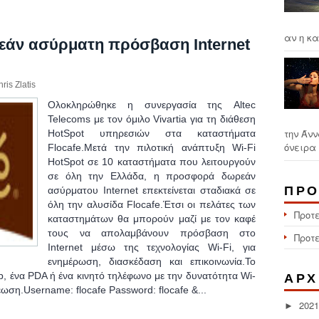
αν η κα
ρεάν ασύρματη πρόσβαση Internet
ris Zlatis
Oλοκληρώθηκε η συνεργασία της Altec
Telecoms με τον όμιλο Vivartia για τη διάθεση
την Άνν
HotSpot υπηρεσιών στα καταστήματα
όνειρα 
Flocafe.Μετά την πιλοτική ανάπτυξη Wi-Fi
HotSpot σε 10 καταστήματα που λειτουργούν
σε όλη την Ελλάδα, η προσφορά δωρεάν
ΠΡΟ
ασύρματου Internet επεκτείνεται σταδιακά σε
όλη την αλυσίδα Flocafe.Έτσι οι πελάτες των
Προτ
καταστημάτων θα μπορούν μαζί με τον καφέ
τους να απολαμβάνουν πρόσβαση στο
Προτ
Internet μέσω της τεχνολογίας Wi-Fi, για
ενημέρωση, διασκέδαση και επικοινωνία.Το
top, ένα PDA ή ένα κινητό τηλέφωνο με την δυνατότητα Wi-
ΑΡΧ
έωση.Username: flocafe Password: flocafe &...
2021
►