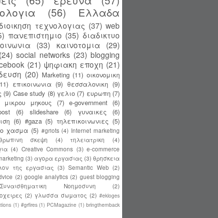
εις
(65)
ερευνα
(57)
ολογια
(56)
Ελλαδα
διοικηση τεχνολογιας
(37)
web
5)
πανεπιστημιο
(35)
διαδικτυο
κοινωνια
(33)
καινοτομια
(29)
(24)
social networks
(23)
blogging
acebook
(21)
ψηφιακη εποχη
(21)
δευση
(20)
Marketing
(11)
οικονομικη
(11)
επικοινωνια
(9)
θεσσαλονικη
(9)
ς
(9)
Case study
(8)
γελιο
(7)
ευρωπη
(7)
ς μικρου μηκους
(7)
e-government
(6)
ost
(6)
slideshare
(6)
γυναικες
(6)
ιση
(6)
#gaza
(5)
τηλεπικοινωνιες
(5)
κο χασμα
(5)
#griots
(4)
Internet marketing
θρωπινη σκεψη
(4)
τηλειατρικη
(4)
για
(4)
Creative Commons
(3)
e-commerce
 marketing
(3)
αγορα εργασιας
(3)
θρησκεια
λον της εργασιας
(3)
Semantic Web
(2)
dvice
(2)
google analytics
(2)
guest blogging
Συναισθηματικη Νοημοσυνη
(2)
οχειρες
(2)
γλωσσα σωματος
(2)
#ekloges
tions
(1)
#grfires
(1)
PCMagazine
(1)
bringthemback