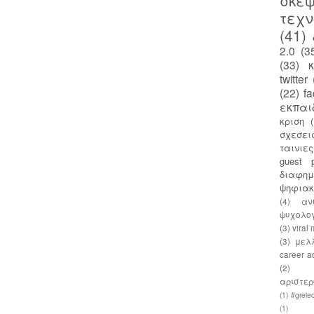
σκεψ
τεχν
(41)
2.0
(3
(33)
twitter
(22)
f
εκπαι
κριση
σχεσει
ταινιε
guest p
διαφημ
ψηφια
(4)
αν
ψυχολο
(3)
viral
(3)
μελ
career a
(2)
αριστερ
(1)
#grelec
(1)