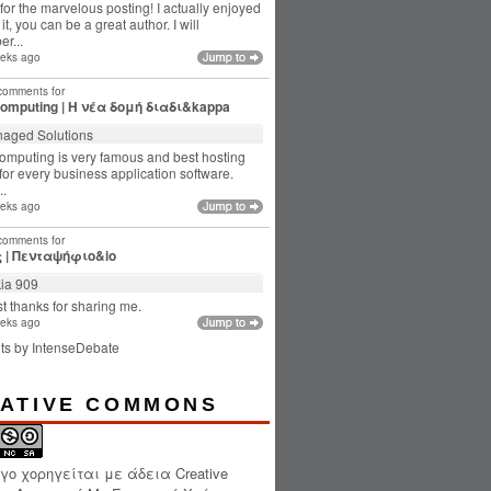
for the marvelous posting! I actually enjoyed
it, you can be a great author. I will
r...
eks ago
 comments for
computing | Η νέα δομή διαδι&kappa
aged Solutions
omputing is very famous and best hosting
for every business application software.
..
eks ago
 comments for
 | Πενταψήφιο&io
ia 909
t thanks for sharing me.
eks ago
ts by
IntenseDebate
ATIVE COMMONS
ργο χορηγείται με άδεια
Creative