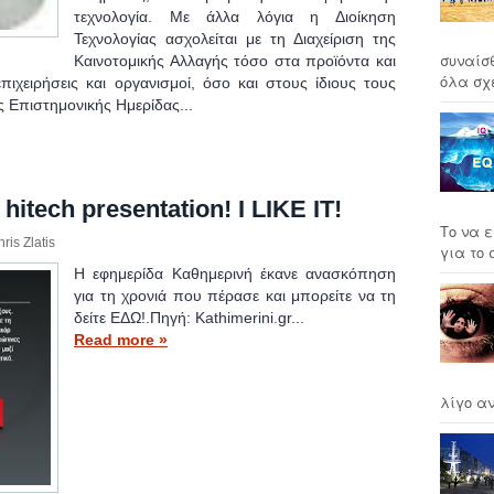
τεχνολογία. Με άλλα λόγια η Διοίκηση
Τεχνολογίας ασχολείται με τη Διαχείριση της
συναίσ
Καινοτομικής Αλλαγής τόσο στα προϊόντα και
όλα σχέ
ιχειρήσεις και οργανισμοί, όσο και στους ίδιους τους
ς Επιστημονικής Ημερίδας...
itech presentation! I LIKE IT!
Το να ε
ris Zlatis
για το σ
H εφημερίδα Καθημερινή έκανε ανασκόπηση
για τη χρονιά που πέρασε και μπορείτε να τη
δείτε ΕΔΩ!.Πηγή: Kathimerini.gr...
Read more »
λίγο αν