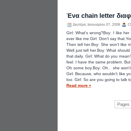
Ένα chain letter δια
Δευτέρα, Ιανουαρίου 07, 2008
Ch
Girl: What's wrong?Boy: I like her 
ever like me.Girl: Don't say that.Yo
Then tell her.Boy: She won't like m
Well just tell her.Boy: What should 
that daily. Girl: What do you mean?
feel. I have the same problem. But
Oh some boy.Boy: Oh... she won't 
Girl: Because, who wouldn't like yo
too. Girl: So are you going to talk to
Read more »
Pages 