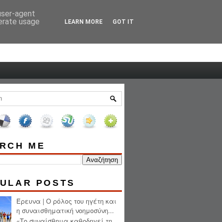
 user-agent
HOME
ABOUT ME
nerate usage
LEARN MORE
GOT IT
RCH ME
ULAR POSTS
Έρευνα | Ο ρόλος του ηγέτη και
η συναισθηματική νοημοσύνη...
«Το συναίσθημα καθοδηγεί τη