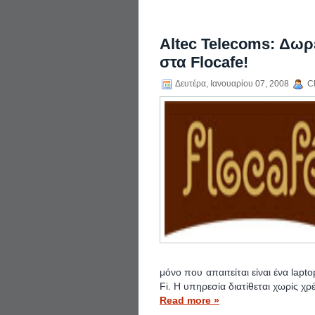
Altec Telecoms: Δω
στα Flocafe!
Δευτέρα, Ιανουαρίου 07, 2008
Ch
μόνο που απαιτείται είναι ένα lap
Fi. Η υπηρεσία διατίθεται χωρίς χρ
Read more »