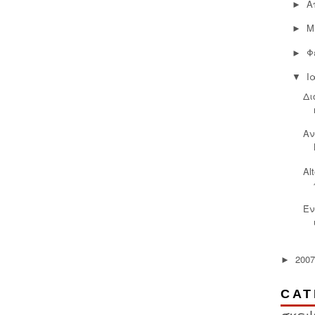
Α
►
Μ
►
Φ
►
Ι
▼
Δι
Αν
Al
Έν
2007
►
CAT