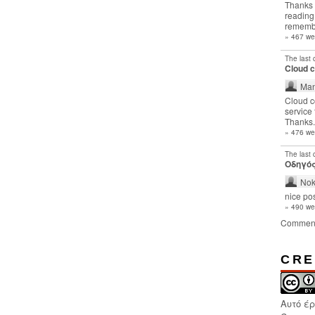
Thanks 
reading 
remembe
» 467 we
The last
Cloud 
Man
Cloud c
service 
Thanks.
» 476 we
The last
Οδηγός
Nok
nice pos
» 490 we
Commen
CRE
Αυτό έ