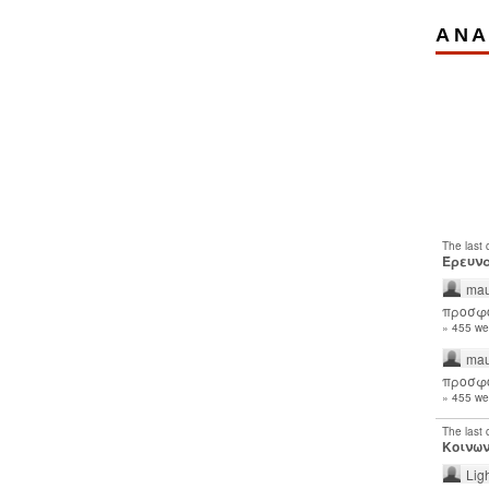
ΑΝΑ
The last
Έρευνα
mau
προσφο
» 455 we
mau
προσφο
» 455 we
The last
Κοινων
Lig