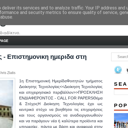
deliver its services and to analyze traffic. Your IP address and
formance and security metrics to ensure quality of service, ge
 abuse.
re
διαδίκτυο.
PAGE
ς - Επιστημονικη ημεριδα στη
hris Zlatis
1η Επιστημονική ΗμερίδαΦοιτητών τμήματος
SEA
Διοίκησης Τεχνολογίας<<Διοίκηση Τεχνολογίας
και επιχειρησιακό περιβάλλον>>ΠΡΟΣΚΛΗΣΗ
ΕΝΔΙΑΦΕΡΟΝΤΟΣ - CALL FOR PAPERSΘέμα
& ΣτόχοςΗ Διοίκηση Τεχνολογίας έχει ως
POP
κεντρικό στόχο να βοηθήσει τις επιχειρήσεις
και τους οργανισμούς να αναδιοργανωθούν
και να παράγουν νέα ή καλύτερα προϊόντα και
υπηρεσίες, πάντα με βάση και αναφορά στην