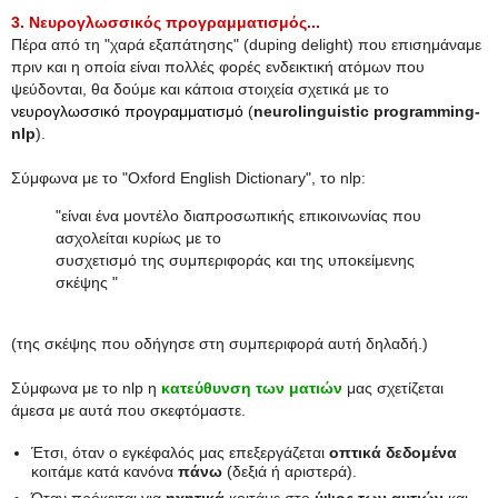
3. Νευρογλωσσικός προγραμματισμός...
Πέρα από τη "χαρά εξαπάτησης" (duping delight) που επισημάναμε
πριν και η οποία είναι πολλές φορές ενδεικτική ατόμων που
ψεύδονται, θα δούμε και κάποια στοιχεία σχετικά με το
νευρογλωσσικό προγραμματισμό
(
neurolinguistic programming-
nlp
).
Σύμφωνα με το "Oxford English Dictionary", το nlp:
"είναι ένα μοντέλο διαπροσωπικής επικοινωνίας που
ασχολείται κυρίως με το
συσχετισμό της συμπεριφοράς και της υποκείμενης
σκέψης "
(της σκέψης που οδήγησε στη συμπεριφορά αυτή δηλαδή.)
Σύμφωνα με το nlp η
κατεύθυνση των ματιών
μας σχετίζεται
άμεσα με αυτά που σκεφτόμαστε.
Έτσι, όταν ο εγκέφαλός μας επεξεργάζεται
οπτικά δεδομένα
κοιτάμε κατά κανόνα
πάνω
(δεξιά ή αριστερά).