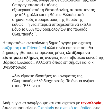
"Η Olympic Air, αναφέρει σε ανακοίνωσή της, δεν
θα πραγματοποιεί πτήσεις
εξωτερικού από τη Θεσσαλονίκη, αποκόπτοντας
την πόλη, αλλά και τη Βόρεια Ελλάδα από
σημαντικούς προορισμούς της Ευρώπης
καθώς... η νέα εταιρεία υποχρεούται να εκτελεί
μόνο το 65% των δρομολογίων της παλαιάς
Ολυμπιακής ".
Η παραπάνω ανακοίνωση δημιούργησε μια σχετική
συζήτηση στο Friendfeed
αλλά η νέα εταιρεια που θα
δημιουργηθεί τους επόμενους μήνες
ελπίζουμε να
εξυπηρετεί πλήρως
τις ανάγκες του επιβατικού κοινού της
Βόρειας Ελλάδας... Άλλωστε όπως επισήμανε και ο κ.
Βγενόπουλος
«δεν είμαστε ιδιοκτήτες του ονόματος της
Ολυμπιακής αλλά διαχειριστές. Το όνομα ανήκει
στους Έλληνες».
Ακόμη, για να αναφέρουμε και κάτι σχετικό με
τεχνολογία,
όπως επισημαίνει ο
Gkriniaris
σε
σχετικό του άρθρο,
στις