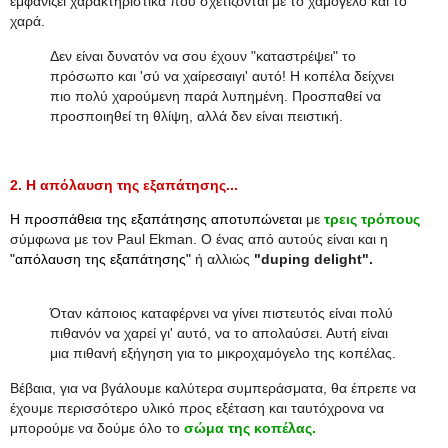
εμφανίζει χαρακτηριστικά που σχετίζονται με το χαμόγελο και το
χαρά.
Δεν είναι δυνατόν να σου έχουν "καταστρέψει" το
πρόσωπο και 'σύ να χαίρεσαιγι' αυτό! Η κοπέλα δείχνει
πιο πολύ χαρούμενη παρά λυπημένη. Προσπαθεί να
προσποιηθεί τη θλίψη, αλλά δεν είναι πειστική.
2. Η απόλαυση της εξαπάτησης...
Η προσπάθεια της εξαπάτησης αποτυπώνεται
με
τρεις τρόπους
σύμφωνα με τον Paul Ekman. Ο ένας από αυτούς είναι και η
"απόλαυση της εξαπάτησης"
ή αλλιώς
"duping delight".
Όταν κάποιος καταφέρνει να γίνει πιστευτός είναι πολύ
πιθανόν να χαρεί γι' αυτό, να το απολαύσει. Αυτή είναι
μια πιθανή εξήγηση για το μικροχαμόγελο της κοπέλας.
Βέβαια, για να βγάλουμε καλύτερα συμπεράσματα, θα έπρεπε να
έχουμε περισσότερο υλικό προς εξέταση και ταυτόχρονα να
μπορούμε να δούμε όλο το
σώμα της κοπέλας.