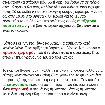
σταματούν να στάζουν μέλι. Αντί για:
«θα έρθω να σε πάρω
στις 10 αγαπούλα μου, τα λέμε τότε κουκλίτσα μου»
έχουμε:
«στις 10 θα έρθω να είσαι έτοιμη»
ή ακόμα χειρότερα:
«θα σε
δω στις 10.30 στο σινεμά».
Οι έξοδοι για το ζευγάρι
λιγοστεύουν και όλο και περισσότερες φορές
αναζητούν
παρέα τρίτων
γιατί βασικά έχουν αρχίσει να
βαριούνται
ο
ένας τον άλλον.
Κάπου εκεί γίνεται ένας καυγάς.
Για ασήμαντο κατά
κανόνα λόγο. Ξεστομίζονται βαριές κουβέντες. Και να σου ο
πρώτος χωρισμός
που
δεν είναι ποτέ ο οριστικός.
Είναι
απλά ζήτημα χρόνου να έρθει ο τελειωτικός.
Το κορίτσι βγαίνει με τη κολλητή της να της κλαφτεί αλλά μετά
λύπης διαπιστώνει ότι εκείνη είναι φουλ ερωτευμένη και έτσι
η προσοχή της είναι εστιασμένη στο κινητό της. Την κοιτάει
με
κατανόηση.
Ξέρει ότι αυτή η φάση που διανύει η φίλη της
είναι
παροδική.
Καταβάθος τη λυπάται, όπως τη λυπάται
και η δεσμευμένη φίλη της που τώρα πια είναι μόνη.