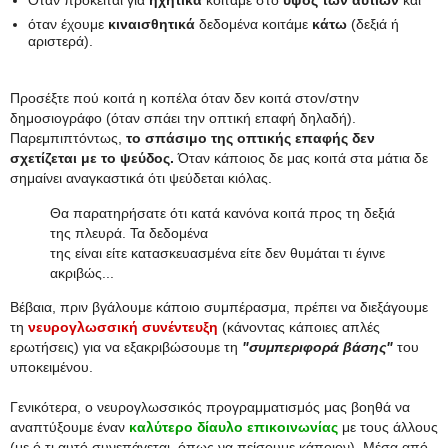
Όταν πρόκειται για
ηχητικά
κοιτάμε στο
ύψος των αυτιών
και
όταν έχουμε
κιναισθητικά
δεδομένα κοιτάμε
κάτω
(δεξιά ή
αριστερά).
Προσέξτε πού κοιτά η κοπέλα όταν δεν κοιτά στον/στην
δημοσιογράφο (όταν σπάει την οπτική επαφή δηλαδή).
Παρεμπιπτόντως,
το σπάσιμο της οπτικής επαφής δεν
σχετίζεται με το ψεύδος.
Όταν κάποιος δε μας κοιτά στα μάτια δε
σημαίνει αναγκαστικά ότι ψεύδεται κιόλας.
Θα παρατηρήσατε ότι κατά κανόνα κοιτά προς τη δεξιά
της πλευρά. Τα δεδομένα
της είναι είτε κατασκευασμένα είτε δεν θυμάται τι έγινε
ακριβώς...
Βέβαια, πριν βγάλουμε κάποιο συμπέρασμα, πρέπει να διεξάγουμε
τη
νευρογλωσσική συνέντευξη
(κάνοντας κάποιες απλές
ερωτήσεις) για να εξακριβώσουμε τη
"συμπεριφορά βάσης"
του
υποκειμένου.
Γενικότερα, ο νευρογλωσσικός προγραμματισμός μας βοηθά να
αναπτύξουμε έναν
καλύτερο δίαυλο επικοινωνίας
με τους άλλους
(με ό,τι αυτό συνεπάγεται, όπως να πείσουμε κάποιον). Μέσα από