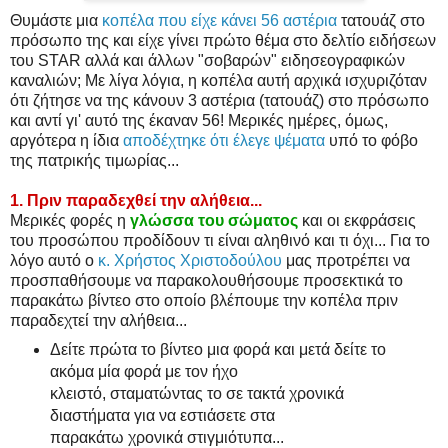
Θυμάστε μια
κοπέλα που είχε κάνει 56 αστέρια
τατουάζ στο
πρόσωπο της και είχε γίνει πρώτο θέμα στο δελτίο ειδήσεων
του STAR αλλά και άλλων "σοβαρών" ειδησεογραφικών
καναλιών; Με λίγα λόγια, η κοπέλα αυτή αρχικά ισχυριζόταν
ότι ζήτησε να της κάνουν 3 αστέρια (τατουάζ) στο πρόσωπο
και αντί γι' αυτό της έκαναν 56! Μερικές ημέρες, όμως,
αργότερα η ίδια
αποδέχτηκε ότι έλεγε ψέματα
υπό το φόβο
της πατρικής τιμωρίας...
1. Πριν παραδεχθεί την αλήθεια...
Μερικές φορές η
γλώσσα του σώματος
και οι εκφράσεις
του προσώπου προδίδουν τι είναι αληθινό και τι όχι... Για το
λόγο αυτό ο
κ. Χρήστος Χριστοδούλου
μας προτρέπει να
προσπαθήσουμε να παρακολουθήσουμε προσεκτικά το
παρακάτω βίντεο στο οποίο βλέπουμε την κοπέλα πριν
παραδεχτεί την αλήθεια...
Δείτε πρώτα το βίντεο μια φορά και μετά δείτε το
ακόμα μία φορά με τον ήχο
κλειστό, σταματώντας το σε τακτά χρονικά
διαστήματα για να εστιάσετε στα
παρακάτω χρονικά στιγμιότυπα...