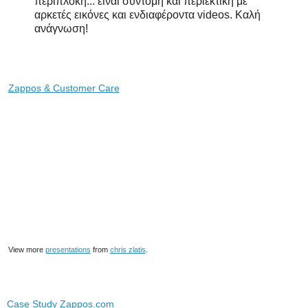
περίπλοκη... είναι σύντομη και περιεκτική με
αρκετές εικόνες και ενδιαφέροντα videos. Καλή
ανάγνωση!
Zappos & Customer Care
View more
presentations
from
chris zlatis
.
Case Study Zappos.com