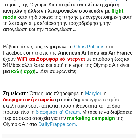
πτήσεις της Olympic Air
επιτρέπεται πλέον η χρήση
κινητών ή άλλων ηλεκτρονικών συσκευών με
flight
mode
κατά τη διάρκεια της πτήσης με ενεργοποιημένη αυτή
τη λειτουργία, με εξαίρεση την τροχοδρόμηση, την
απογείωση και την προσγείωση...
Βέβαια, όπως μας ενημερώνει ο
Chris Politidis
στο
Facebook οι πτήσεις της
American Airlines και Air France
έχουν
WiFi και Δορυφορικό ίντερνετ
με απόδοση έως και
54Mbps αλλά έστω και αυτή η κίνηση της Olympic Air είναι
μια
καλή αρχή
...
Δεν συμφωνείτε;
Σημείωση:
Όπως μας πληροφορεί η
Marylou
η
διαφημιστική εταιρεία
η οποία δημιούργησε το τρίτο
εκπληκτικό spot -και κατά πάσα πιθανότητα και τα δύο
πρώτα- είναι η
διαφημιστική Cream.
Μπορείτε να διαβάσετε
περισσότερα στοιχεία για την
marketing campaign
της
Olympic Air στο
DailyFrappe.com.