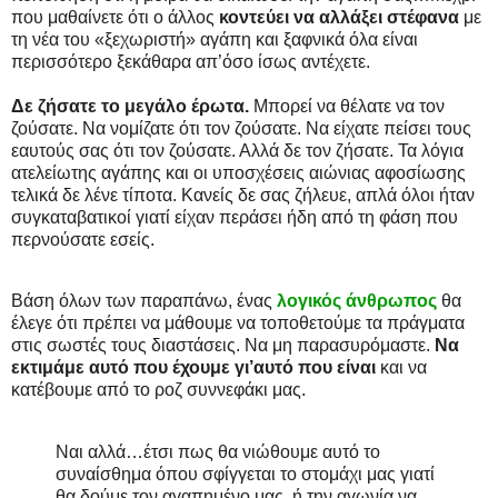
που μαθαίνετε ότι ο άλλος
κοντεύει να αλλάξει στέφανα
με
τη νέα του «ξεχωριστή» αγάπη και ξαφνικά όλα είναι
περισσότερο ξεκάθαρα απ’όσο ίσως αντέχετε.
Δε ζήσατε το μεγάλο έρωτα.
Μπορεί να θέλατε να τον
ζούσατε. Να νομίζατε ότι τον ζούσατε. Να είχατε πείσει τους
εαυτούς σας ότι τον ζούσατε. Αλλά δε τον ζήσατε. Τα λόγια
ατελείωτης αγάπης και οι υποσχέσεις αιώνιας αφοσίωσης
τελικά δε λένε τίποτα. Κανείς δε σας ζήλευε, απλά όλοι ήταν
συγκαταβατικοί γιατί είχαν περάσει ήδη από τη φάση που
περνούσατε εσείς.
Βάση όλων των παραπάνω, ένας
λογικός άνθρωπος
θα
έλεγε ότι πρέπει να μάθουμε να τοποθετούμε τα πράγματα
στις σωστές τους διαστάσεις. Να μη παρασυρόμαστε.
Να
εκτιμάμε αυτό που έχουμε γι’αυτό που είναι
και να
κατέβουμε από το ροζ συννεφάκι μας.
Ναι αλλά…έτσι πως θα νιώθουμε αυτό το
συναίσθημα όπου σφίγγεται το στομάχι μας γιατί
θα δούμε τον αγαπημένο μας, ή την αγωνία να