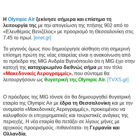
Η
Olympic Air
ξεκίνησε σήμερα και επίσημα τη
λειτουργία της
με την απογείωση της πτήσης 902 από το
«Ελευθέριος Βενιζέλος» με προορισμό τη Θεσσαλονίκη στις
7.45 το πρωί.
[enet.gr]
Το γεγονός όμως που δημιούργησε αίσθηση στη σημερινή
επίσημη πρώτη της νέας εταιρείας είναι η ανακοίνωση από
το πρόεδρο της MIG Ανδρέα Βγενόπουλο ότι η MIG έχει στην
κατοχή της
κατοχυρωμένο διεθνώς σήμα
με τον τίτλο
«Μακεδονικές Αερογραμμές»,
που σύντομα θα
λειτουργήσουν ως
θυγατρική της Olympic Air.
[TVXS.gr]
Ο πρόεδρος της MIG τόνισε ότι θα δημιουργηθεί θυγατρική
εταιρία της Olympic Air με
έδρα τη Θεσσαλονίκη
και με την
ονομασία «Μακεδονικές Αερογραμμές», προκειμένου να
καλυφθούν οι επιχειρηματικές και τουριστικές ανάγκες της
περιοχής. Η νέα εταιρία θα πετάξει σε λίγους μήνες με
αρχικούς προορισμούς -πιθανότατα- τη
Γερμανία και
Ολλανδία.