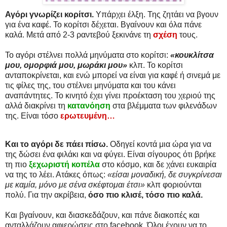
Αγόρι γνωρίζει κορίτσι.
Υπάρχει έλξη. Της ζητάει να βγουν
για ένα καφέ. Το κορίτσι δέχεται. Βγαίνουν και όλα πάνε
καλά. Μετά από 2-3 ραντεβού ξεκινάνε τη
σχέση
τους.
Το αγόρι στέλνει πολλά μηνύματα στο κορίτσι:
«κουκλίτσα
μου, ομορφιά μου, μωράκι μου»
κλπ. Το κορίτσι
ανταποκρίνεται, και ενώ μπορεί να είναι για καφέ ή σινεμά με
τις φίλες της, του στέλνει μηνύματα και του κάνει
αναπάντητες. Το κινητό έχει γίνει προέκταση του χεριού της
αλλά διακρίνει τη
κατανόηση
στα βλέμματα των φιλενάδων
της. Είναι τόσο
ερωτευμένη…
Και το αγόρι δε πάει πίσω.
Οδηγεί κοντά μια ώρα για να
της δώσει ένα φιλάκι και να φύγει. Είναι σίγουρος ότι βρήκε
τη πιο
ξεχωριστή κοπέλα
στο κόσμο, και δε χάνει ευκαιρία
να της το λέει. Ατάκες όπως:
«είσαι μοναδική, δε συγκρίνεσαι
με καμία, μόνο με σένα σκέφτομαι έτσι»
κλπ φοριούνται
πολύ. Για την ακρίβεια,
όσο πιο κλισέ, τόσο πιο καλά.
Και βγαίνουν, και διασκεδάζουν, και πάνε διακοπές και
ανταλλάζουν αφιερώσεις στο facebook. Όλοι έχουν να το