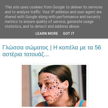
This site uses cookies from Google to deliver its services
::Alma Libre
and to analyze traffic. Your IP address and user-agent are
shared with Google along with performance and security
metrics to ensure quality of service, generate usage
Τεχνολογία, επιχειρηματικότητα, διαδίκτυο.
statistics, and to detect and address abuse.
LEARN MORE
GOT IT
▼
Γλώσσα σώματος | Η κοπέλα με τα 56
αστέρια τατουάζ...