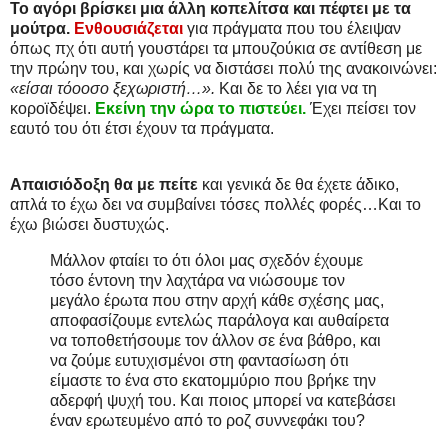
Το αγόρι βρίσκει μια άλλη κοπελίτσα και πέφτει με τα
μούτρα.
Ενθουσιάζεται
για πράγματα που του έλειψαν
όπως πχ ότι αυτή γουστάρει τα μπουζούκια σε αντίθεση με
την πρώην του, και χωρίς να διστάσει πολύ της ανακοινώνει:
«είσαι τόοοσο ξεχωριστή…».
Και δε το λέει για να τη
κοροϊδέψει.
Εκείνη την ώρα το πιστεύει.
Έχει πείσει τον
εαυτό του ότι έτσι έχουν τα πράγματα.
Απαισιόδοξη θα με πείτε
και γενικά δε θα έχετε άδικο,
απλά το έχω δει να συμβαίνει τόσες πολλές φορές…Και το
έχω βιώσει δυστυχώς.
Μάλλον φταίει το ότι όλοι μας σχεδόν έχουμε
τόσο έντονη την λαχτάρα να νιώσουμε τον
μεγάλο έρωτα που στην αρχή κάθε σχέσης μας,
αποφασίζουμε εντελώς παράλογα και αυθαίρετα
να τοποθετήσουμε τον άλλον σε ένα βάθρο, και
να ζούμε ευτυχισμένοι στη φαντασίωση ότι
είμαστε το ένα στο εκατομμύριο που βρήκε την
αδερφή ψυχή του. Και ποιος μπορεί να κατεβάσει
έναν ερωτευμένο από το ροζ συννεφάκι του?