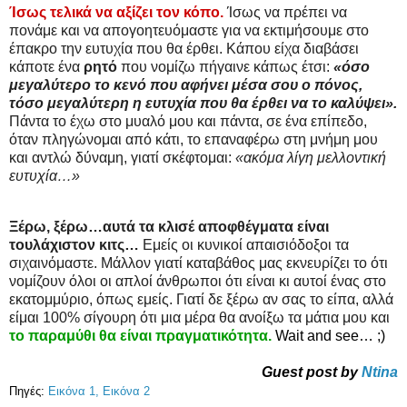
Ίσως τελικά να αξίζει τον κόπο.
Ίσως να πρέπει να
πονάμε και να απογοητευόμαστε για να εκτιμήσουμε στο
έπακρο την ευτυχία που θα έρθει. Κάπου είχα διαβάσει
κάποτε ένα
ρητό
που νομίζω πήγαινε κάπως έτσι:
«όσο
μεγαλύτερο το κενό που αφήνει μέσα σου ο πόνος,
τόσο μεγαλύτερη η ευτυχία που θα έρθει να το καλύψει».
Πάντα το έχω στο μυαλό μου και πάντα, σε ένα επίπεδο,
όταν πληγώνομαι από κάτι, το επαναφέρω στη μνήμη μου
και αντλώ δύναμη, γιατί σκέφτομαι:
«ακόμα λίγη μελλοντική
ευτυχία…»
Ξέρω, ξέρω…αυτά τα κλισέ αποφθέγματα είναι
τουλάχιστον κιτς…
Εμείς οι κυνικοί απαισιόδοξοι τα
σιχαινόμαστε. Μάλλον γιατί καταβάθος μας εκνευρίζει το ότι
νομίζουν όλοι οι απλοί άνθρωποι ότι είναι κι αυτοί ένας στο
εκατομμύριο, όπως εμείς. Γιατί δε ξέρω αν σας το είπα, αλλά
είμαι 100% σίγουρη ότι μια μέρα θα ανοίξω τα μάτια μου και
το παραμύθι θα είναι πραγματικότητα.
Wait and see… ;)
Guest post by
Ntina
Πηγές:
Εικόνα 1,
Εικόνα 2