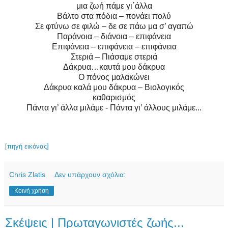
μια ζωή πάμε γι΄άλλα
Βάλτο στα πόδια – πονάει πολύ
Σε φτύνω σε φιλώ – δε σε πάω μα σ’ αγαπώ
Παράνοια – διάνοια – επιφάνεια
Επιφάνεια – επιφάνεια – επιφάνεια
Στεριά – Πιάσαμε στεριά
Δάκρυα…καυτά μου δάκρυα
Ο πόνος μαλακώνει
Δάκρυα καλά μου δάκρυα – Βιολογικός
καθαρισμός
Πάντα γι’ άλλα μιλάμε - Πάντα γι’ άλλους μιλάμε...
[πηγή εικόνας]
Chris Zlatis
Δεν υπάρχουν σχόλια:
Κοινή χρήση
Σκέψεις | Πρωταγωνιστές ζωής...