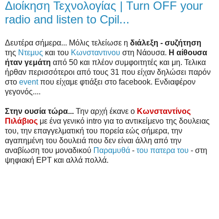
Διοίκηση Τεχνολογίας | Turn OFF your
radio and listen to Cpil...
Δευτέρα σήμερα... Μόλις τελείωσε η
διάλεξη - συζήτηση
της
Ντεμυς
και του
Κωνσταντινου
στη Νάουσα.
Η αίθουσα
ήταν γεμάτη
από 50 και πλέον συμφοιτητές και μη. Τελικα
ήρθαν περισσότεροι από τους 31 που είχαν δηλώσει παρόν
στο
event
που είχαμε φτιάξει στο facebook. Ενδιαφέρον
γεγονός....
Στην ουσία τώρα...
Την αρχή έκανε ο
Κωνσταντίνος
Πιλάβιος
με ένα γενικό intro για το αντικείμενο της δουλειας
του, την επαγγελματική του πορεία εώς σήμερα, την
αγαπημένη του δουλειά που δεν είναι άλλη από την
αναβίωση του μοναδικού
Παραμυθά
-
του πατερα του
- στη
ψηφιακή ΕΡΤ και αλλά πολλά.