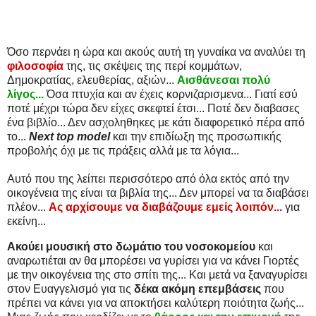
Όσο περνάει η ώρα και ακούς αυτή τη γυναίκα να αναλύει τη
φιλοσοφία
της, τις σκέψεις της περί κομμάτων,
Δημοκρατίας, ελευθερίας, αξιών...
Αισθάνεσαι πολύ
λίγος...
Όσα πτυχία και αν έχεις κορνιζαρισμενα... Γιατί εσύ
ποτέ μέχρι τώρα δεν είχες σκεφτεί έτσι... Ποτέ δεν διαβασες
ένα βιβλίο... Δεν ασχοληθηκες με κάτι διαφορετικό πέρα από
το...
Next top model
και την επιδίωξη της προσωπικής
προβολής όχι με τις πράξεις αλλά με τα λόγια...
Αυτό που της λείπει περισσότερο από όλα εκτός από την
οικογένεια της είναι τα βιβλία της... Δεν μπορεί να τα διαβάσει
πλέον...
Ας αρχίσουμε να διαβάζουμε εμείς λοιπόν...
για
εκείνη...
Ακούει μουσική στο δωμάτιο του νοσοκομείου
και
αναρωτιέται αν θα μπορέσει να γυρίσει για να κάνει Γιορτές
με την οικογένεια της στο σπίτι της... Και μετά να ξαναγυρίσει
στον Ευαγγελισμό για τις
δέκα ακόμη επεμβάσεις
που
πρέπει να κάνει για να αποκτήσει καλύτερη ποιότητα ζωής...