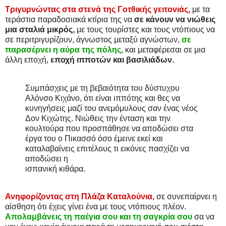
Τριγυρνώντας στα στενά της Γοτθικής γειτονιάς,
με τα
τεράστια παραδοσιακά κτίρια της να
σε κάνουν να νιώθεις
μια σταλιά μικρός,
με τους τουρίστες και τους ντόπιους να
σε περιτριγυρίζουν, άγνωστος μεταξύ αγνώστων,
σε
παρασέρνει η αύρα της πόλης,
και μεταφέρεσαι σε μια
άλλη εποχή,
εποχή ιπποτών και βασιλιάδων.
Συμπάσχεις με τη βεβαιότητα του δύστυχου
Αλόνσο Κιχάνο, ότι είναι ιππότης και θες να
κυνηγήσεις μαζί του ανεμόμυλους σαν ένας νέος
Δον Κιχώτης. Νιώθεις την ένταση και την
κουλτούρα που προσπάθησε να αποδώσει στα
έργα του ο Πικασσό όσο έμεινε εκεί και
καταλαβαίνεις επιτέλους τι εικόνες πασχίζει να
αποδώσει η
ισπανική κιθάρα.
Ανηφορίζοντας στη Πλάζα Καταλούνια,
σε συνεπαίρνει η
αίσθηση ότι έχεις γίνει ένα με τους ντόπιους πλέον.
Απολαμβάνεις τη παέγια σου και τη σαγκρία σου
σα να