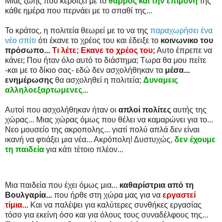
Μιας ζωής που κερδίζει με το
θάρρος και την επιμονή
της
κάθε ημέρα που περνάει με το σπαθί της...
Το κράτος, η πολιτεία θεωρεί με το να της
παραχωρήσει ένα
νέο σπίτι
ότι έκανε το χρέος του και έδειξε το
κοινωνικο του
πρόσωπο...
Τι λέτε; Εκανε το χρέος του;
Αυτο έπρεπε να
κάνει; Που ήταν όλο αυτό το διάστημα; Τωρα θα μου πείτε
-και με το δίκιο σας- εδώ δεν ασχολήθηκαν τα
μέσα...
ενημέρωσης
θα ασχοληθεί η πολιτεία;
Δυναμεις
αλληλοεξαρτωμενες...
Αυτοί που ασχολήθηκαν ήταν οι
απλοί πολίτες
αυτής της
χώρας... Μιας χώρας όμως που θέλει να καμαρώνει για το...
Νεο μουσείο της ακροπολης... γιατί πολύ απλά δεν είναι
ικανή να φτιάξει μια νέα... Ακρόπολη! Δυστυχώς,
δεν έχουμε
τη παιδεία
για κάτι τέτοιο πλέον...
Μια παιδεία που έχει όμως μια...
καθαρίστρια από τη
Βουλγαρία...
που ήρθε στη χώρα μας για να
εργαστεί
τίμια...
Και να παλέψει για καλύτερες συνθήκες εργασίας
τόσο για εκείνη όσο και για όλους τους συναδέλφους της...