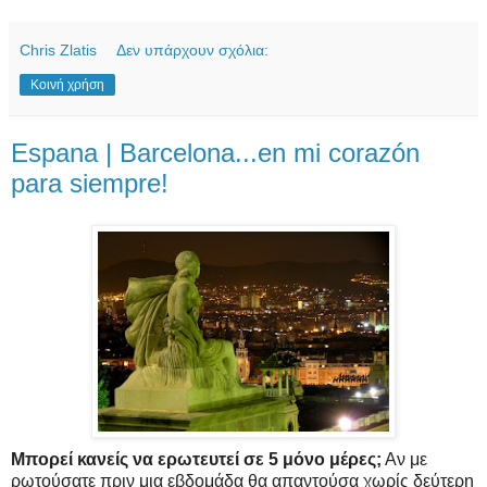
Chris Zlatis
Δεν υπάρχουν σχόλια:
Κοινή χρήση
Espana | Barcelona...en mi corazón
para siempre!
Μπορεί κανείς να ερωτευτεί σε 5 μόνο μέρες;
Αν με
ρωτούσατε πριν μια εβδομάδα θα απαντούσα χωρίς δεύτερη