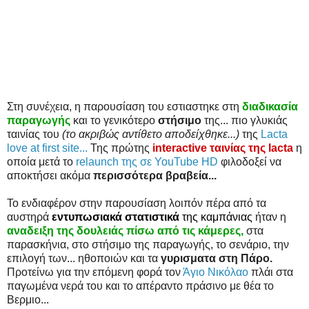
Στη συνέχεια, η παρουσίαση του εστιαστηκε στη
διαδικασία
παραγωγής
και το γενικότερο
στήσιμο
της... πιο γλυκιάς
ταινίας του
(το ακριβώς αντίθετο αποδείχθηκε...)
της
Lacta
love at first site...
Της πρώτης
interactive ταινίας της lacta
η
οποία μετά το
relaunch της σε YouTube HD
φιλοδοξεί να
αποκτήσει ακόμα
περισσότερα βραβεία...
Το ενδιαφέρον στην παρουσίαση λοιπόν πέρα από τα
αυστηρά
εντυπωσιακά στατιστικά
της καμπάνιας
ήταν η
αναδειξη της δουλειάς πίσω από τις κάμερες,
στα
παρασκήνια, στο στήσιμο της παραγωγής, το σενάριο, την
επιλογή των... ηθοποιών και τα
γυρισματα στη Πάρο.
Προτείνω για την επόμενη φορά τον
Άγιο Νικόλαο
πλάι στα
παγωμένα νερά του και το απέραντο πράσινο με θέα το
Βερμιο...