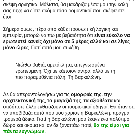
σκέψη αρνητικά. Μάλιστα, θα μακάριζα μέσα μου την καλή
σας τύχη να είστε ακόμα τόσο ρομαντικοί που σκέφτεστε
έτσι.
Σήμερα όμως, πέρα από κάθε προσωπική λογική και
εμπειρία, μπορώ να πω με βεβαιότητα ότι
είναι εύκολο να
ερωτευτεί κανείς όχι μόνο σε 5 μέρες αλλά και σε λίγες
μόνο ώρες.
Γιατί αυτό μου συνέβη.
Νιώθω βαθιά, αμετάκλητα, απεγνωσμένα
ερωτευμένη. Όχι με κάποιον άντρα, αλλά με τη
πιο παραμυθένια πόλη. Τη Βαρκελώνη.
Δε θα απεραντολογήσω για τις
ομορφιές της, την
αρχιτεκτονική της, τα μαγαζιά της, τα αξιοθέατα
και
οτιδήποτε άλλο εκθειάζουν οι τουριστικοί οδηγοί. Θα ήταν σα
να υποβίβαζα αυτό που μου χάρισε η Βαρκελώνη, πράγμα
τρομερά άδικο. Γιατί η Βαρκελώνη μου έκανε ένα πολύτιμο
δώρο και ακόμα και αν δε ξαναπάω ποτέ,
θα της είμαι για
πάντα ευγνώμων.