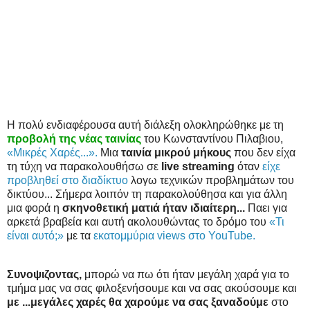
Η πολύ ενδιαφέρουσα αυτή διάλεξη ολοκληρώθηκε με τη
προβολή της νέας ταινίας
του Κωνσταντίνου Πιλαβιου,
«Μικρές Χαρές...».
Μια
ταινία μικρού μήκους
που δεν είχα
τη τύχη να παρακολουθήσω σε
live streaming
όταν
είχε
προβληθεί στο διαδίκτυο
λογω τεχνικών προβλημάτων του
δικτύου... Σήμερα λοιπόν τη παρακολούθησα και για άλλη
μια φορά η
σκηνοθετική ματιά ήταν ιδιαίτερη...
Παει για
αρκετά βραβεία και αυτή ακολουθώντας το δρόμο του
«Τι
είναι αυτό;»
με τα
εκατομμύρια views στο YouTube.
Συνοψιζοντας,
μπορώ να πω ότι ήταν μεγάλη χαρά για το
τμήμα μας να σας φιλοξενήσουμε και να σας ακούσουμε και
με ...μεγάλες χαρές θα χαρούμε να σας ξαναδούμε
στο