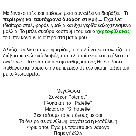
Με ξανακοιτάζει και αμέσως μετά συνεχίζει να διαβάζει...
Τι
περίεργη και ταυτόχρονα όμορφη στιγμή....
Έχει ένα
ιδιαίτερο στυλ, φοράει γυαλιά και έχει γκρίζα καλοχτενισμένα
μαλλιά. Το μπλε σκούρο κοστούμι του και ο
χαρτοφύλακας
του, τον κάνουν ιδιαίτερο στα ματιά μου...
Αλλάζει φυλλο στην εφημερίδα, τη διπλώνει και συνεχίζει το
διάβασμα ενώ εγώ διαβάζω τα τελευταία νέα και σχόλια στο
twitterific...
Τα νέα που ο
συμπαθής κύριος
θα διαβάσει
-πιθανότατα- αύριο στην εφημερίδα σε ένα ακόμη ταξίδι του
με το λεωφορείο...
Μεγάλωσα
Σύνδεση ‘’otenet’’
Γλυκά απ’ το ‘’Palette’’
Μετά στα ‘’Silhouette”
Σκεπάζουμε τους πόνους με φαϊ
Τα όνειρα σε σύνθλιψη, αργότερα η κατάθλιψη
Φρικιό του Εγώ με τσαμπουκά ναυαγό
Πάμε γι’ άλλα