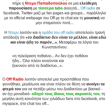
πήρε η
Ντεμυ Παπαδοπούλου
σε μια
ελεύθερη
παρουσίαση
με
τέσσερα tabs
ανοιχτά...
Off radio
σε
facebook, Twitter μαζί με fan pages και groups... παράλληλα
με το official webpage του Off με το chat και τη
μουσική
να
μην σταματούν ποτέ...
Η
Ντεμυ
λοιπόν και η
ομάδα του off radio
αποτελούν τρανή
απόδειξη ότι
«το διαδίκτυο δεν είναι το μέλλον, είναι εδώ
και είναι ήδη το παρόν...».
Μεταφέρω τα λόγια του
Κωνσταντίνου:
«η τηλεόραση πεθαίνει... Αν δεν έχει πεθάνει
ήδη... Όλα πλέον κινούνται και
ξεκινούν από το διαδίκτυο...».
Ο
Off Radio
λοιπόν αποτελεί μια προσπάθεια που
γεννήθηκε, μεγάλωσε και είναι πλέον σε θέση να
ανοίγει τα
φτερά του
για να πετάξει μέσω του Διαδικτύου με βασικό -
αν όχι μοναδικό-
οδηγό τους ίδιους τους ακροατές του,
τη
μεγάλη αυτή κοινότητα των χιλιάδων fans στο facebook, στο
myspace, στο chat του off...