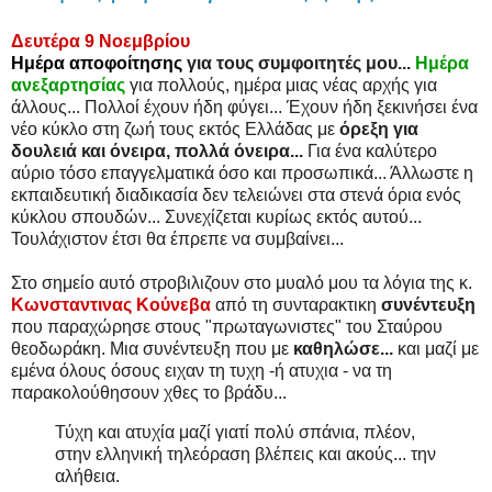
Δευτέρα 9 Νοεμβρίου
Ημέρα αποφοίτησης
για τους συμφοιτητές μου...
Ημέρα
ανεξαρτησίας
για πολλούς, ημέρα μιας νέας αρχής για
άλλους... Πολλοί έχουν ήδη φύγει... Έχουν ήδη ξεκινήσει ένα
νέο κύκλο στη ζωή τους εκτός Ελλάδας με
όρεξη για
δουλειά και όνειρα, πολλά όνειρα...
Για ένα καλύτερο
αύριο τόσο επαγγελματικά όσο και προσωπικά... Άλλωστε η
εκπαιδευτική διαδικασία δεν τελειώνει στα στενά όρια ενός
κύκλου σπουδών... Συνεχίζεται κυρίως εκτός αυτού...
Τουλάχιστον έτσι θα έπρεπε να συμβαίνει...
Στο σημείο αυτό στροβιλιζουν στο μυαλό μου τα λόγια της κ.
Κωνσταντινας Κούνεβα
από τη συνταρακτικη
συνέντευξη
που παραχώρησε στους "πρωταγωνιστες" του Σταύρου
θεοδωράκη. Μια συνέντευξη που με
καθηλώσε...
και μαζί με
εμένα όλους όσους ειχαν τη τυχη -ή ατυχια - να τη
παρακολούθησουν χθες το βράδυ...
Τύχη και ατυχία μαζί γιατί πολύ σπάνια, πλέον,
στην ελληνική τηλεόραση βλέπεις και ακούς... την
αλήθεια.