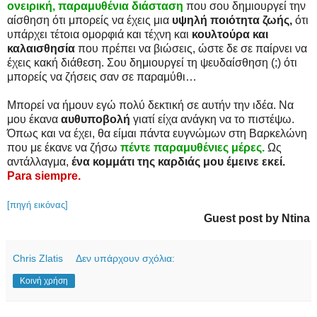
ονειρική, παραμυθένια διάσταση
που σου δημιουργεί την
αίσθηση ότι μπορείς να έχεις μια
υψηλή ποιότητα ζωής,
ότι
υπάρχει τέτοια ομορφιά και τέχνη και
κουλτούρα και
καλαισθησία
που πρέπει να βιώσεις, ώστε δε σε παίρνει να
έχεις κακή διάθεση. Σου δημιουργεί τη ψευδαίσθηση (;) ότι
μπορείς να ζήσεις σαν σε παραμύθι…
Μπορεί να ήμουν εγώ πολύ δεκτική σε αυτήν την ιδέα. Να
μου έκανα
αυθυποβολή
γιατί είχα ανάγκη να το πιστέψω.
Όπως και να έχει, θα είμαι πάντα ευγνώμων στη Βαρκελώνη
που με έκανε να ζήσω
πέντε παραμυθένιες μέρες.
Ως
αντάλλαγμα,
ένα κομμάτι της καρδιάς μου έμεινε εκεί.
Para siempre.
[πηγή εικόνας]
Guest post by Ntina
Chris Zlatis
Δεν υπάρχουν σχόλια:
Κοινή χρήση