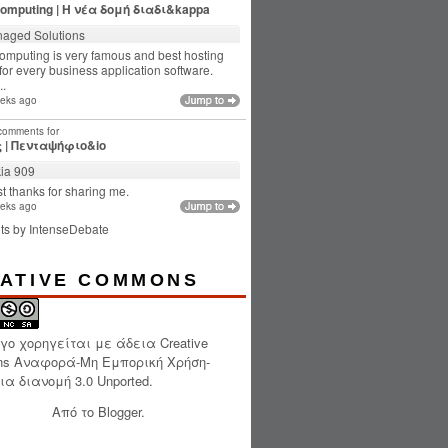
computing | Η νέα δομή διαδι&kappa
aged Solutions
omputing is very famous and best hosting
for every business application software.
..
eks ago
 comments for
 | Πενταψήφιο&io
ia 909
t thanks for sharing me.
eks ago
ts by
IntenseDebate
ATIVE COMMONS
ργο χορηγείται με άδεια
Creative
s Αναφορά-Μη Εμπορική Χρήση-
α διανομή 3.0 Unported
.
Από το
Blogger
.