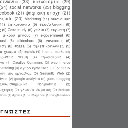
κοινωνια
(33)
καινοτομια
(29)
(24)
social networks
(23)
blogging
acebook
(21)
ψηφιακη εποχη
(21)
δευση
(20)
Marketing
(11)
οικονομικη
(11)
επικοινωνια
(9)
θεσσαλονικη
(9)
ς
(9)
Case study
(8)
γελιο
(7)
ευρωπη
(7)
ς μικρου μηκους
(7)
e-government
(6)
ost
(6)
slideshare
(6)
γυναικες
(6)
ιση
(6)
#gaza
(5)
τηλεπικοινωνιες
(5)
κο χασμα
(5)
#griots
(4)
Internet marketing
θρωπινη σκεψη
(4)
τηλειατρικη
(4)
για
(4)
Creative Commons
(3)
e-commerce
 marketing
(3)
αγορα εργασιας
(3)
θρησκεια
λον της εργασιας
(3)
Semantic Web
(2)
dvice
(2)
google analytics
(2)
guest blogging
Συναισθηματικη Νοημοσυνη
(2)
οχειρες
(2)
γλωσσα σωματος
(2)
#ekloges
tions
(1)
#grfires
(1)
PCMagazine
(1)
bringthemback
ΓΝΏΣΤΕΣ