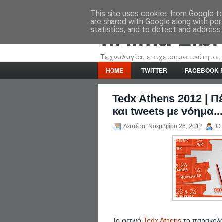
This site uses cookies from Google to 
are shared with Google along with per
statistics, and to detect and address
::Alma Lib
Τεχνολογία, επιχειρηματικότητα, 
HOME
TWITTER
FACEBOOK 
Tedx Athens 2012 | Π
και tweets με νόημα..
Δευτέρα, Νοεμβρίου 26, 2012
Chr
Το φετινό
Tedx Athens
το παρακολ