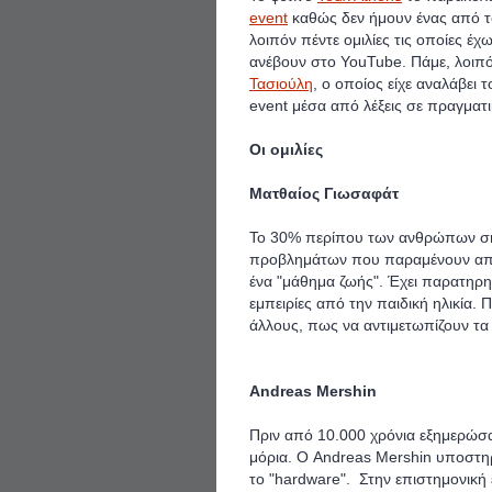
event
καθώς δεν ήμουν ένας από τ
λοιπόν πέντε ομιλίες τις οποίες 
ανέβουν στο YouTube. Πάμε, λοιπόν
Τασιούλη
, ο οποίος είχε αναλάβει 
event μέσα από λέξεις σε πραγματι
Οι ομιλίες
Ματθαίος Γιωσαφάτ
Το 30% περίπου των ανθρώπων σή
προβλημάτων που παραμένουν από 
ένα "μάθημα ζωής". Έχει παρατηρη
εμπειρίες από την παιδική ηλικία.
άλλους, πως να αντιμετωπίζουν τα
Andreas Mershin
Πριν από 10.000 χρόνια εξημερώσα
μόρια. Ο Andreas Mershin υποστηρίζ
το "hardware". Στην επιστημονική