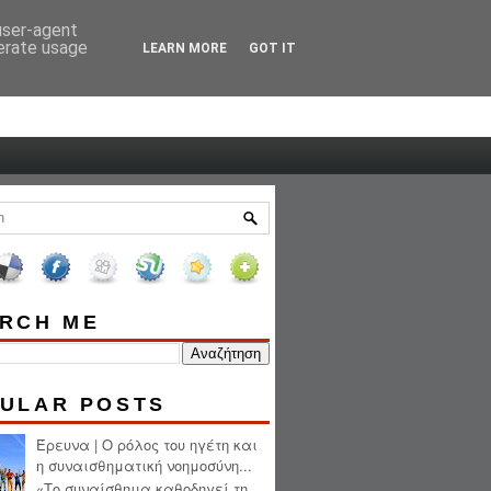
 user-agent
HOME
ABOUT ME
nerate usage
LEARN MORE
GOT IT
RCH ME
ULAR POSTS
Έρευνα | Ο ρόλος του ηγέτη και
η συναισθηματική νοημοσύνη...
«Το συναίσθημα καθοδηγεί τη