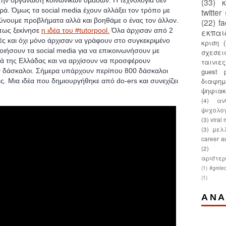
την οργάνωση κοινωνικών ομάδων. Η τεχνολογία δεν
(33)
ρά. Όμως τα social media έχουν αλλάξει τον τρόπο με
twitter
ύνουμε προβλήματα αλλά και βοηθάμε ο ένας τον άλλον.
(22)
f
 πως ξεκίνησε
η ιδέα του #tutorpool.
Όλα άρχισαν από 2
εκπαι
ές και όχι μόνο άρχισαν να γράφουν στο συγκεκριμένο
κριση
οιήσουν τα social media για να επικοινωνήσουν με
σχεσει
ά της Ελλάδας και να αρχίσουν να προσφέρουν
ταινιε
guest p
0 δάσκαλοι. Σήμερα υπάρχουν περίπου 800 δάσκαλοι
διαφημ
. Μια ιδέα που δημιουργήθηκε από do-ers και συνεχίζει
ψηφια
(4)
αν
ψυχολο
(3)
viral
(3)
μελ
career a
(2)
αριστερ
(1)
#grelec
(1)
ΑΝΑ