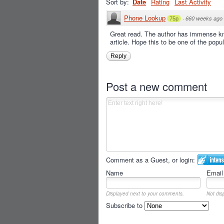
Sort by:
Date
Rating
Last Activity
Phone Lookup
·
660 weeks ago
75p
Great read. The author has immense kno
article. Hope this to be one of the pop
Reply
Post a new comment
Comment as a Guest, or login:
Name
Email
Displayed next to your comments.
Not dis
Subscribe to