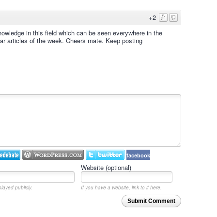
+2
wledge in this field which can be seen everywhere in the
ular articles of the week. Cheers mate. Keep posting
facebook
Website (optional)
played publicly.
If you have a website, link to it here.
Submit Comment