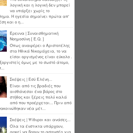
λογική και η λογική δεν μπορεί
να υπάρξει χωρίς το
θημα. Η ηγεσία σημαίνει πρώτα απ'
ση και ο η...
Έρευνα | Συναισθηματική
Νοημοσύνη [ E.Q. ]
Όπως αναφέρει ο Αριστοτέλης
στα Ηθικά Νικομάχεια, το να
είσαι οργισμένος είναι εύκολο .
ξοργιστείς όμως με το σωστό άτομο,
...
Σκέψεις | Εσύ Ελένη...
Είναι από τις βραδιές που
αισθάνεσαι ένα βάρος στο
στήθος και ξέρεις πολύ καλά
από που προέρχεται... Πριν από
ακοινώθηκαν νέα μέτ...
Σκέψεις | Ψίθυροι και ανάσες...
Όλα τα ένστικτα υπάρχουν,
αρκεί να βρουν το ασανσέρ για