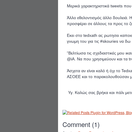
Μερικά χαρακτηριστικά
tweets
που
Άλλο εθελοντισμός άλλο δουλειά. Η
προσφέρει σε άλλους τα προς το 
Εκει στο tedxath ας ρωτησει καποιο
γνωμη του για τις #skouries να δω
“Βελτίωσα τις σχεδιαστικές μου ικ
@iA. Να που χρησιμεύουν και τα tr
Άσχετα αν είναι καλό ή όχι το Ted
ΑΣΟΕΕ και το παρακολουθούσαν με 
Υγ. Καλώς σας βρήκα και πάλι μετ
Comment
(
1
)