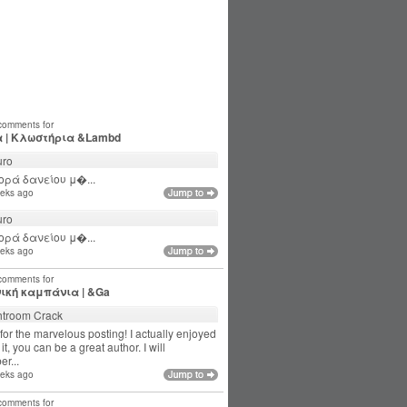
 comments for
 | Κλωστήρια &Lambd
ro
ρά δανείου μ�...
eks ago
ro
ρά δανείου μ�...
eks ago
 comments for
ική καμπάνια | &Ga
htroom Crack
for the marvelous posting! I actually enjoyed
it, you can be a great author. I will
r...
eks ago
 comments for