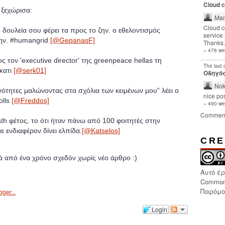
Cloud 
 ξεχώρισα:
Man
Cloud c
 δουλεία σου φέρει τα προς το ζην. ο εθελοντισμός
service 
ζην. #humangrid
[@GepanasF]
Thanks.
» 476 we
ς τον 'executive director' της greenpeace hellas τη
The last
 κατι
[@serk01]
Οδηγός
Nok
ανότητες μαλώνοντας στα σχόλια των κειμένων μου” λέει ο
nice pos
olls
[@Freddos]
» 490 we
Commen
xath φέτος, το ότι ήταν πάνω από 100 φοιτητές στην
ενδιαφέρον δίνει ελπίδα.
[@Katselos]
CRE
ά από ένα χρόνο σχεδόν χωρίς νέο άρθρο :)
Αυτό έ
Common
Παρόμοι
Login