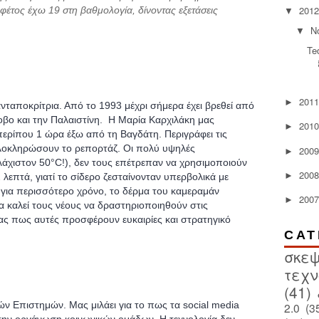
2012
 φέτος έχω 19 στη βαθμολογία, δίνοντας εξετάσεις
▼
Ν
▼
Te
2011
►
νταποκρίτρια. Από το 1993 μέχρι σήμερα έχει βρεθεί από
σοβο και την Παλαιστίνη. Η Μαρία Καρχιλάκη μας
2010
►
περίπου 1 ώρα έξω από τη Βαγδάτη. Περιγράφει τις
ολοκληρώσουν το ρεπορτάζ. Οι πολύ υψηλές
2009
►
λάχιστον 50°C!), δεν τους επέτρεπαν να χρησιμοποιούν
2008
►
λεπτά, γιατί το σίδερο ζεσταίνονταν υπερβολικά με
 για περισσότερο χρόνο, το δέρμα του καμεραμάν
2007
►
ια καλεί τους νέους να δραστηριοποιηθούν στις
ς πως αυτές προσφέρουν ευκαιρίες και στρατηγικό
CAT
σκεψ
τεχν
(41)
ών Επιστημών. Μας μιλάει για το πως τα social media
2.0
(3