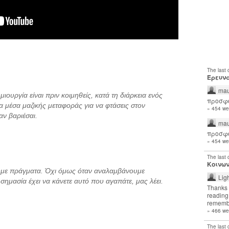
The last
Έρευνα
mau
μιουργία είναι πριν κοιμηθείς, κατά τη διάρκεια ενός
προσφο
α μέσα μαζικής μεταφοράς για να φτάσεις στον
» 454 we
αν βαριέσαι.
mau
προσφο
» 454 we
The last
Κοινων
υμε πράγματα. Όχι όμως όταν αναλαμβάνουμε
Lig
σημασία έχει να κάνετε αυτό που αγαπάτε, μας λέει.
Thanks 
reading 
remembe
» 466 we
The last