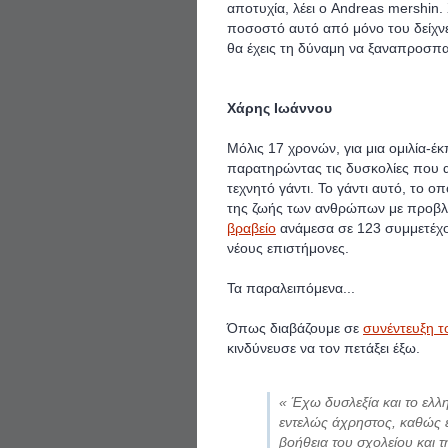
αποτυχία, λέει ο Andreas mershin.
ποσοστό αυτό από μόνο του δείχνει
θα έχεις τη δύναμη να ξαναπροσπα
Χάρης Ιωάννου
Μόλις 17 χρονών, για μια ομιλία-έκ
παρατηρώντας τις δυσκολίες που αντ
τεχνητό γάντι. Το γάντι αυτό, το 
της ζωής των ανθρώπων με προβ
βραβείο
ανάμεσα σε 123 συμμετέχο
νέους επιστήμονες.
Τα παραλειπόμενα...
Όπως διαβάζουμε σε
συνέντευξη τ
κινδύνευσε να τον πετάξει έξω.
« Έχω δυσλεξία και το ελλη
εντελώς άχρηστος, καθώς ε
βοήθεια του σχολείου και 