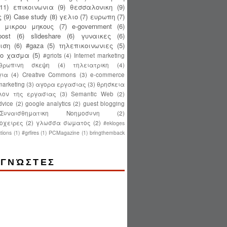
(11)
επικοινωνια
(9)
θεσσαλονικη
(9)
ς
(9)
Case study
(8)
γελιο
(7)
ευρωπη
(7)
ς μικρου μηκους
(7)
e-government
(6)
ost
(6)
slideshare
(6)
γυναικες
(6)
ιση
(6)
#gaza
(5)
τηλεπικοινωνιες
(5)
κο χασμα
(5)
#griots
(4)
Internet marketing
θρωπινη σκεψη
(4)
τηλειατρικη
(4)
για
(4)
Creative Commons
(3)
e-commerce
 marketing
(3)
αγορα εργασιας
(3)
θρησκεια
λον της εργασιας
(3)
Semantic Web
(2)
dvice
(2)
google analytics
(2)
guest blogging
Συναισθηματικη Νοημοσυνη
(2)
οχειρες
(2)
γλωσσα σωματος
(2)
#ekloges
tions
(1)
#grfires
(1)
PCMagazine
(1)
bringthemback
ΓΝΏΣΤΕΣ