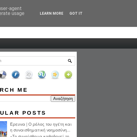
 user-agent
HOME
ABOUT ME
nerate usage
LEARN MORE
GOT IT
RCH ME
ULAR POSTS
Έρευνα | Ο ρόλος του ηγέτη και
η συναισθηματική νοημοσύνη...
«Το συναίσθημα καθοδηγεί τη