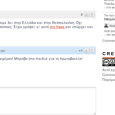
Thanks.
» 476 we
0
The last
Οδηγός
υμε δει στην Ελλάδα και στην Θεσσαλονίκη. Όχι
Nok
κοπούς. Είχα γράψει γι' αυτό
στο thess
και υπάρχει και
nice pos
» 490 we
Commen
+1
 ago
CRE
ιαφέρον! Μπράβο στα παιδιά για τη πρωτοβουλία!
Αυτό έ
Common
Παρόμοι