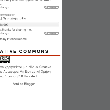
..
eks ago
 comments for
 | Πενταψήφιο&io
ia 909
t thanks for sharing me.
eks ago
ts by
IntenseDebate
ATIVE COMMONS
ργο χορηγείται με άδεια
Creative
s Αναφορά-Μη Εμπορική Χρήση-
α διανομή 3.0 Unported
.
Από το
Blogger
.