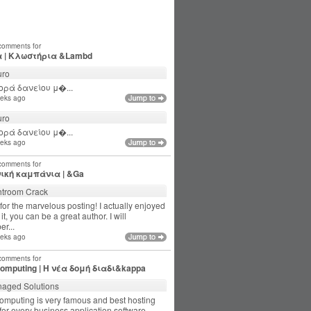
 comments for
 | Κλωστήρια &Lambd
ro
ρά δανείου μ�...
eks ago
ro
ρά δανείου μ�...
eks ago
 comments for
ική καμπάνια | &Ga
htroom Crack
for the marvelous posting! I actually enjoyed
it, you can be a great author. I will
r...
eks ago
 comments for
computing | Η νέα δομή διαδι&kappa
aged Solutions
omputing is very famous and best hosting
for every business application software.