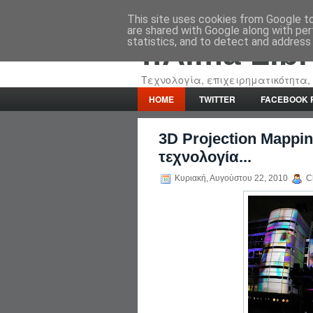
This site uses cookies from Google to 
are shared with Google along with per
statistics, and to detect and address
::Alma Lib
Τεχνολογία, επιχειρηματικότητα, 
HOME
TWITTER
FACEBOOK 
3D Projection Mappi
τεχνολογία...
Κυριακή, Αυγούστου 22, 2010
Ch