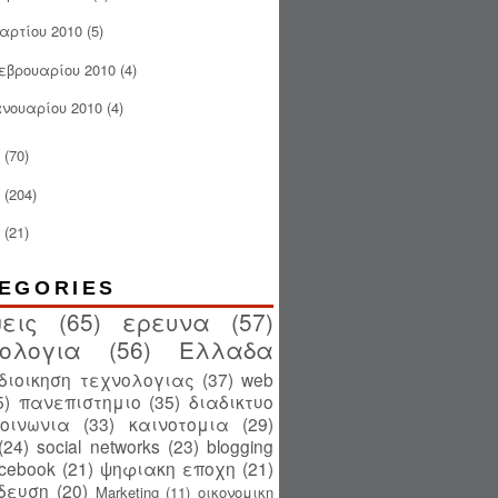
αρτίου 2010
(5)
εβρουαρίου 2010
(4)
ανουαρίου 2010
(4)
(70)
(204)
(21)
EGORIES
εις
(65)
ερευνα
(57)
ολογια
(56)
Ελλαδα
διοικηση τεχνολογιας
(37)
web
5)
πανεπιστημιο
(35)
διαδικτυο
κοινωνια
(33)
καινοτομια
(29)
(24)
social networks
(23)
blogging
acebook
(21)
ψηφιακη εποχη
(21)
δευση
(20)
Marketing
(11)
οικονομικη