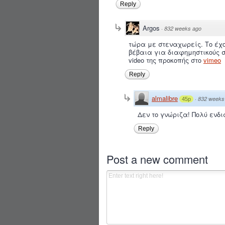
Reply
Argos
·
832 weeks ago
τώρα με στεναχωρείς. Το έχο
βέβαια για διαφημηστικούς σ
video της προκοπής στο
vimeo
Reply
almalibre
·
832 weeks
45p
Δεν το γνώριζα! Πολύ ενδ
Reply
Post a new comment