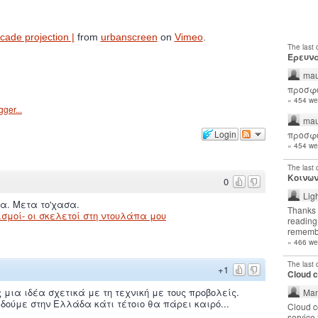
de projection |
from
urbanscreen
on
Vimeo
.
The last
Έρευνα
mau
προσφο
» 454 we
mau
Login
προσφο
» 454 we
The last
Κοινων
0
Lig
α. Μετα το'χασα.
Thanks 
σμοί- οι σκελετοί στη ντουλάπα μου
reading 
remembe
» 466 we
The last
+1
Cloud 
 μια ιδέα σχετικά με τη τεχνική με τους προβολείς.
Man
δούμε στην Ελλάδα κάτι τέτοιο θα πάρει καιρό...
Cloud c
service 