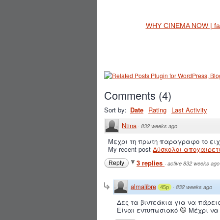
WHY CINEMA NOW | faca
Comments
(
4
)
Sort by:
Date
Rating
Last Activity
Ntina
·
832 weeks ago
Μεχρι τη πρωτη παραγραφο το ειχ
My recent post
Δύσκολοι αποχαιρετι
3 replies
Reply
·
active 832 weeks ago
almalibre
·
832 weeks ago
45p
Δες τα βιντεάκια για να πάρεις
Είναι εντυπωσιακό
Μέχρι να 