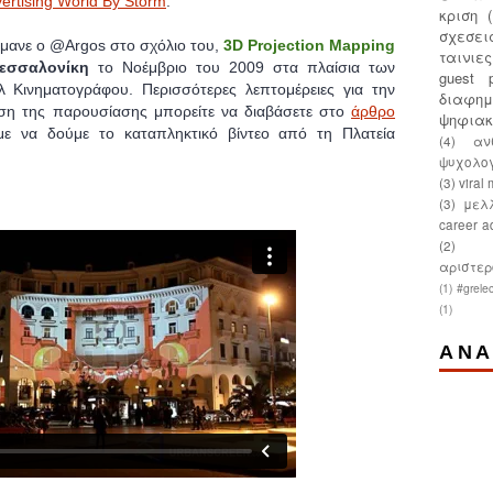
ertising World By Storm
.
κριση
σχεσει
ανε ο @Argos στο σχόλιο του,
3D Projection Mapping
ταινιε
Θεσσαλονίκη
το Νοέμβριο του 2009 στα πλαίσια των
guest p
 Κινηματογράφου. Περισσότερες λεπτομέρειες για την
διαφημ
ση της παρουσίασης μπορείτε να διαβάσετε στο
άρθρο
ψηφια
ε να δούμε το καταπληκτικό βίντεο από τη Πλατεία
(4)
αν
ψυχολο
(3)
viral
(3)
μελ
career a
(2)
αριστερ
(1)
#grelec
(1)
ΑΝΑ