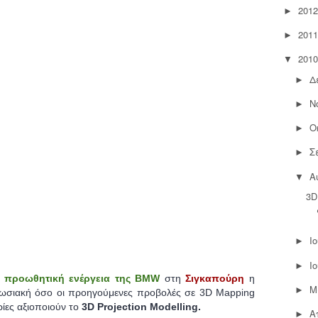
2012
►
2011
►
2010
▼
Δ
►
Ν
►
Ο
►
Σ
►
Α
▼
3D
Ι
►
Ι
►
α
προωθητική ενέργεια της BMW
στη
Σιγκαπούρη
η
Μ
►
υπωσιακή όσο οι προηγούμενες προβολές σε 3D Mapping
ιρίες αξιοποιούν το
3D Projection Modelling.
Α
►