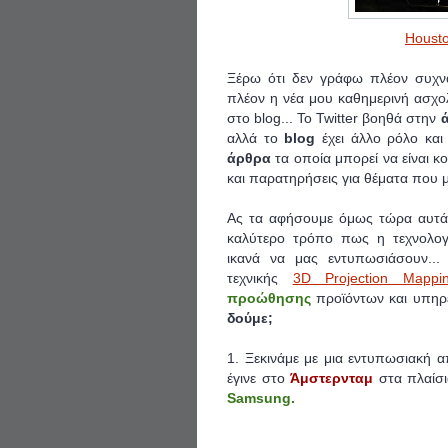
Housto
Ξέρω ότι δεν γράφω πλέον συχνά
πλέον η νέα μου καθημερινή ασχολ
στο blog... Το Twitter βοηθά στην
αλλά το
blog
έχει άλλο ρόλο και
άρθρα
τα οποία μπορεί να είναι κ
και παρατηρήσεις για θέματα που 
Ας τα αφήσουμε όμως τώρα αυτά κ
καλύτερο τρόπο πως η τεχνολογ
ικανά να μας εντυπωσιάσουν... 
τεχνικής
3D Projection Mappi
προώθησης
προϊόντων και υπηρε
δούμε;
1. Ξεκινάμε με μια εντυπωσιακή
έγινε στο
Άμστερνταμ
στα πλαίσ
Samsung.