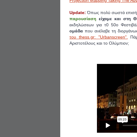
Projection Mapping Taking The Adv
Update:
Όπως πολύ σωστά επισήμ
παρουσίαση
είχαμε και στη 
εκδηλώσεων για τ0 50ο Φεστιβάλ
ομάδα
που ανέλαβε τη διοργάνω
του thess.gr: "Urbanscreen".
Πάμ
Αριστοτέλους και το Ολύμπιον;