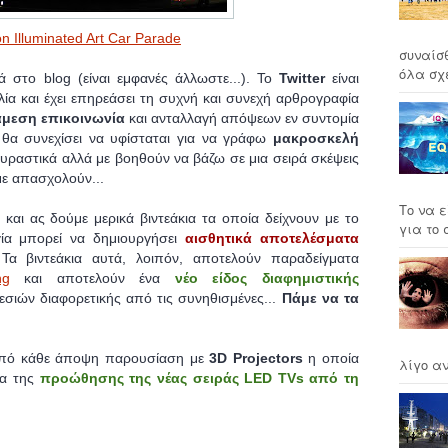
n Illuminated Art Car Parade
συναίσ
όλα σχέ
 στο blog (είναι εμφανές άλλωστε...). Το
Twitter
είναι
ία και έχει επηρεάσει τη συχνή και συνεχή αρθρογραφία
άμεση επικοινωνία
και ανταλλαγή απόψεων εν συντομία
 θα συνεχίσει να υφίσταται για να γράφω
μακροσκελή
ουραστικά αλλά με βοηθούν να βάζω σε μια σειρά σκέψεις
με απασχολούν...
Το να ε
αι ας δούμε μερικά βιντεάκια τα οποία δείχνουν με το
για το σ
ία μπορεί να δημιουργήσει
αισθητικά αποτελέσματα
Τα βιντεάκια αυτά, λοιπόν, αποτελούν παραδείγματα
ng
και αποτελούν ένα
νέο είδος διαφημιστικής
σιών διαφορετικής από τις συνηθισμένες...
Πάμε να τα
 από κάθε άποψη παρουσίαση με
3D Projectors
η οποία
λίγο αν
ια της
προώθησης της νέας σειράς LED TVs από τη