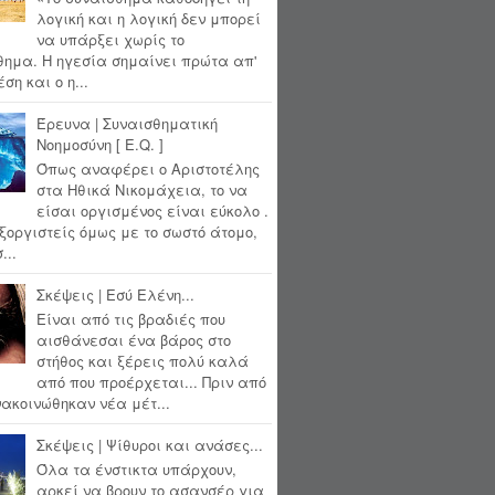
λογική και η λογική δεν μπορεί
να υπάρξει χωρίς το
θημα. Η ηγεσία σημαίνει πρώτα απ'
ση και ο η...
Έρευνα | Συναισθηματική
Νοημοσύνη [ E.Q. ]
Όπως αναφέρει ο Αριστοτέλης
στα Ηθικά Νικομάχεια, το να
είσαι οργισμένος είναι εύκολο .
ξοργιστείς όμως με το σωστό άτομο,
...
Σκέψεις | Εσύ Ελένη...
Είναι από τις βραδιές που
αισθάνεσαι ένα βάρος στο
στήθος και ξέρεις πολύ καλά
από που προέρχεται... Πριν από
ακοινώθηκαν νέα μέτ...
Σκέψεις | Ψίθυροι και ανάσες...
Όλα τα ένστικτα υπάρχουν,
αρκεί να βρουν το ασανσέρ για