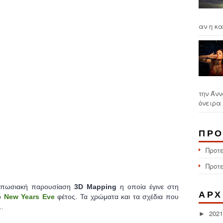
αν η κα
την Άνν
όνειρα 
ΠΡΟ
Προτ
Προτ
ντυπωσιακή παρουσίαση
3D Mapping
η οποία έγινε στη
ΑΡΧ
το
New Years Eve
φέτος. Τα χρώματα και τα σχέδια που
..
2021
►