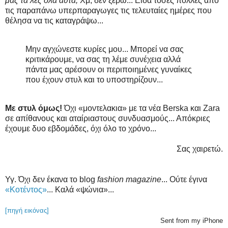
μας τα λες όλα αυτά;
Χμ, δεν ξέρω... Είδα τόσες πολλές από
τις παραπάνω υπερπαραγωγες τις τελευταίες ημέρες που
θέλησα να τις καταγράψω...
Μην αγχώνεστε κυρίες μου... Μπορεί να σας
κριτικάρουμε, να σας τη λέμε συνέχεια αλλά
πάντα μας αρέσουν οι περιποιημένες γυναίκες
που έχουν στυλ και το υποστηρίζουν...
Με στυλ όμως!
Όχι «μοντελακια» με τα νέα Berska και Zara
σε απίθανους και αταίριαστους συνδυασμούς... Απόκριες
έχουμε δυο εβδομάδες, όχι όλο το χρόνο...
Σας χαιρετώ.
Υγ. Όχι δεν έκανα το blog
fashion magazine
... Ούτε έγινα
«Κοτέντος»
... Καλά «ψώνια»...
[πηγή εικόνας]
Sent from my iPhone