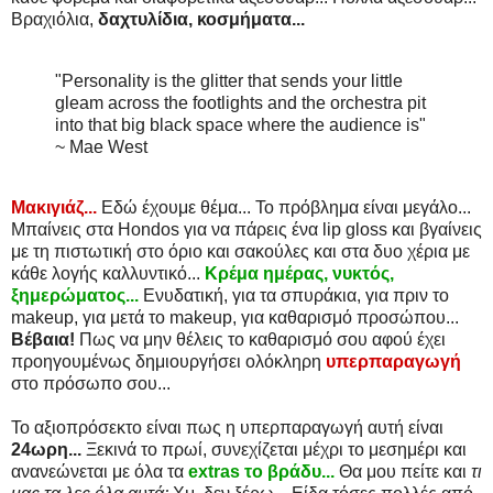
Βραχιόλια,
δαχτυλίδια, κοσμήματα...
"Personality is the glitter that sends your little
gleam across the footlights and the orchestra pit
into that big black space where the audience is"
~ Mae West
Μακιγιάζ...
Εδώ έχουμε θέμα... Το πρόβλημα είναι μεγάλο...
Μπαίνεις στα Hondos για να πάρεις ένα lip gloss και βγαίνεις
με τη πιστωτική στο όριο και σακούλες και στα δυο χέρια με
κάθε λογής καλλυντικό...
Κρέμα ημέρας, νυκτός,
ξημερώματος...
Ενυδατική, για τα σπυράκια, για πριν το
makeup, για μετά το makeup, για καθαρισμό προσώπου...
Βέβαια!
Πως να μην θέλεις το καθαρισμό σου αφού έχει
προηγουμένως δημιουργήσει ολόκληρη
υπερπαραγωγή
στο πρόσωπο σου...
Το αξιοπρόσεκτο είναι πως η υπερπαραγωγή αυτή είναι
24ωρη...
Ξεκινά το πρωί, συνεχίζεται μέχρι το μεσημέρι και
ανανεώνεται με όλα τα
extras το βράδυ...
Θα μου πείτε και
τι