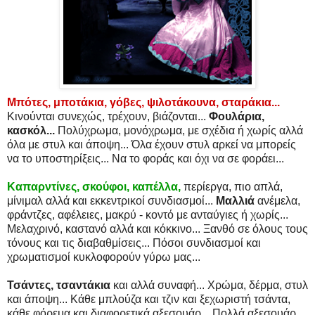
Μπότες, μποτάκια, γόβες, ψιλοτάκουνα, σταράκια...
Κινούνται συνεχώς, τρέχουν, βιάζονται...
Φουλάρια,
κασκόλ...
Πολύχρωμα, μονόχρωμα, με σχέδια ή χωρίς αλλά
όλα με στυλ και άποψη... Όλα έχουν στυλ αρκεί να μπορείς
να το υποστηρίξεις... Να το φοράς και όχι να σε φοράει...
Καπαρντίνες, σκούφοι, καπέλλα,
περίεργα, πιο απλά,
μίνιμαλ αλλά και εκκεντρικοί συνδιασμοί...
Μαλλιά
ανέμελα,
φράντζες, αφέλειες, μακρύ - κοντό με ανταύγιες ή χωρίς...
Μελαχρινό, καστανό αλλά και κόκκινο... Ξανθό σε όλους τους
τόνους και τις διαβαθμίσεις... Πόσοι συνδιασμοί και
χρωματισμοί κυκλοφορούν γύρω μας...
Τσάντες, τσαντάκια
και αλλά συναφή... Χρώμα, δέρμα, στυλ
και άποψη... Κάθε μπλούζα και τζιν και ξεχωριστή τσάντα,
κάθε φόρεμα και διαφορετικά αξεσουάρ... Πολλά αξεσουάρ...