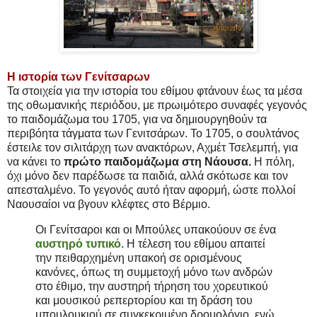
Η ιστορία των Γενίτσαρων
Τα στοιχεία για την ιστορία του εθίμου φτάνουν έως τα μέσα
της οθωμανικής περιόδου, με πρωιμότερο συναφές γεγονός
το παιδομάζωμα του 1705, για να δημιουργηθούν τα
περιβόητα τάγματα των Γενιτσάρων. Το 1705, ο σουλτάνος
έστειλε τον σιλιτάρχη των ανακτόρων, Αχμέτ Τσελεμπή, για
να κάνει το
πρώτο παιδομάζωμα στη Νάουσα.
Η πόλη,
όχι μόνο δεν παρέδωσε τα παιδιά, αλλά σκότωσε και τον
απεσταλμένο. Το γεγονός αυτό ήταν αφορμή, ώστε πολλοί
Ναουσαίοι να βγουν κλέφτες στο Βέρμιο.
Oι Γενίτσαροι και οι Μπούλες υπακούουν σε ένα
αυστηρό τυπικό.
Η τέλεση του εθίμου απαιτεί
την πειθαρχημένη υπακοή σε ορισμένους
κανόνες, όπως τη συμμετοχή μόνο των ανδρών
στο έθιμο, την αυστηρή τήρηση του χορευτικού
και μουσικού ρεπερτορίου και τη δράση του
μπουλουκιού σε συγκεκριμένο δρομολόγιο, ενώ