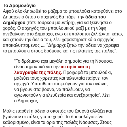
Το Δρομολόγιο
Αφού ολοκληρωθεί το μάζεμα το μπουλούκι καταφθάνει στο
Δημαρχείο όπου ο αρχηγός θα πάρει την
άδεια του
Δημάρχου
(τότε Τούρκου μουντίρη), για να ξεκινήσει ο
χορός. Ο αρχηγός του μπουλουκιού μαζί με τη νύφη
ανεβαίνουν στο Δήμαρχο, ενώ οι υπόλοιποι ζαλίζονται κάτω,
και ζητούν την άδεια του, λέει χαρακτηριστικά ο αρχηγός
αποκαλυπτόμενος .... "Δήμαρχε ζητώ την άδεια να χορέψει
το μπουλούκι στους δρόμους και τις πλατείες της πόλης".
“Το δρώμενο έχει μεγάλη σημασία για τη Νάουσα,
είναι σημαντικό για την
ιστορία και τη
λαογραφία της πόλης.
Προχωρά το μπουλούκι,
μαζεύει τους χορευτές και τελευταία παίρνει τον
αρχηγό. Υποτίθεται ότι φεύγουν για τον αγώνα,
να βγουν στα βουνά, να παλέψουν, να
αγωνιστούν για ελευθερία και ανεξαρτησία”, λέει
ο Δήμαρχος.
Μόλις παρθεί η άδεια ο σκοπός του ζουρνά αλλάζει και
βγαίνουν οι πάλες για το χορό. Το δρομολόγιο είναι
καθορισμένο, είναι τα όρια της παλιάς Νάουσας. Στους