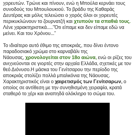
χορευτών. Τρώνε και πίνουν, ενώ η Μπούλα κερνάει τους
συνοδούς του Μπουλουκιού. Το βράδυ της Καθαράς
Δευτέρας και μόλις τελειώσει ο χορός όλοι οι χορευτές
περικυκλώνουν το ζουρνατζή και
χτυπούν τα σπαθιά τους.
Λένε χαρακτηριστικά....."Ότι είπαμε και δεν είπαμε εδώ να
μείνει. Και του Χρόνου..."
Το ιδιαίτερο αυτό έθιμο της αποκριάς, που δίνει έντονο
παραδοσιακό χρώμα στο καρναβάλι της
Νάουσας,
χρονολογείται στον 18ο αιώνα,
ενώ οι ρίζες του
ανιχνεύονται σε γιορτές στην αρχαία Ελλάδα, σχετικές με τον
θεό Διόνυσο.Η μάσκα του Γενίτσαρου την περίοδο της
αποκριάς στολίζει πολλά μπαλκόνια της Νάουσας.
Χαρακτηριστικός είναι ο
χαιρετισμός των Γενίτσαρων,
ο
οποίος σε αντίθεση με την συνηθισμένη χειραψία, κρατά
σταθερό το χέρι και αναπηδά ολόκληρο το σώμα του.