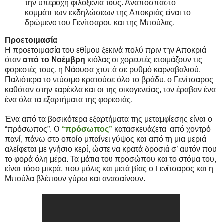
την υπέροχη φιλοξενία τους. Αναπόσπαστο
κομμάτι των εκδηλώσεων της Αποκριάς είναι το
δρώμενο του Γενίτσαρου και της Μπούλας.
Προετοιμασία
Η προετοιμασία του εθίμου ξεκινά πολύ πριν την Αποκριά
όταν
από το Νοέμβρη
κιόλας οι χορευτές ετοιμάζουν τις
φορεσιές τους, η Νάουσα χτυπά σε ρυθμό καρναβαλιού.
Παλιότερα το ντύσιμο κρατούσε όλο το βράδυ, ο Γενίτσαρος
καθόταν στην καρέκλα και οι της οικογενείας, τον έραβαν ένα
ένα όλα τα εξαρτήματα της φορεσιάς.
Ένα από τα βασικότερα εξαρτήματα της μεταμφίεσης είναι ο
“πρόσωπος”. Ο
“πρόσωπος”
κατασκευάζεται από χοντρό
πανί, πάνω στο οποίο μπαίνει γύψος και από τη μια μεριά
αλείφεται με γνήσιο κερί, ώστε να κρατά δροσιά σ’ αυτόν που
το φορά όλη μέρα. Τα μάτια του προσώπου και το στόμα του,
είναι τόσο μικρά, που μόλις και μετά βίας ο Γενίτσαρος και η
Μπούλα βλέπουν γύρω και ανασαίνουν.