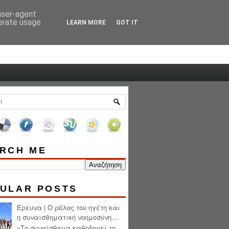
 user-agent
HOME
ABOUT ME
nerate usage
LEARN MORE
GOT IT
RCH ME
ULAR POSTS
Έρευνα | Ο ρόλος του ηγέτη και
η συναισθηματική νοημοσύνη...
«Το συναίσθημα καθοδηγεί τη