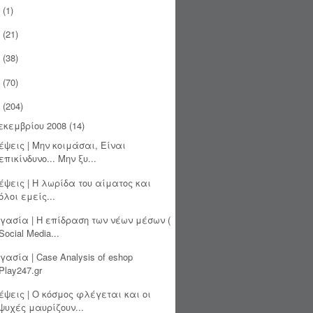
(1)
(21)
(38)
(70)
(204)
εκεμβρίου 2008
(14)
έψεις | Μην κοιμάσαι, Είναι
επικίνδυνο... Μην ξυ...
έψεις | Η λωρίδα του αίματος και
όλοι εμείς...
γασία | Η επίδραση των νέων μέσων (
Social Media...
γασία | Case Analysis of eshop
Play247.gr
έψεις | Ο κόσμος φλέγεται και οι
ψυχές μαυρίζουν...