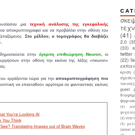
CAT
σκεψ
ρουσίασαν μια
τεχνική ανάλυσης της εγκεφαλικής
τεχν
 να αποκρυπτογραφεί και να προβάλλει στην οθόνη του
(41)
ξεταζόμενος.
Στο μέλλον, ο τομογράφος θα διαβάζει
2.0
(3
.
(33)
twitter
 δημοσιεύεται στην
έγκριτη επιθεώρηση Neuron,
οι
(22)
f
υργήσουν στην οθόνη την εικόνα της λέξης «neuron»
εκπαι
τές.
κριση
σχεσει
του εργάζονται τώρα για την
αποκρυπτογράφηση πιο
ταινιε
οπτική να επεκταθούν αργότερα σε φανταστικές εικόνες
guest p
διαφημ
ψηφια
(4)
αν
ψυχολο
at You're Looking At
(3)
viral
n You Think
(3)
μελ
See? Translating Images out of Brain Waves
career a
(2)