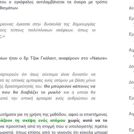
ου ο εγκέφαλος αντιλαμβάνεται τα όνειρα με τρόπο
Al
εθισμάτων
.
Έρ
ευνας έγκειται στην δυσκολία της δημιουργίας
ικούς τύπους πολύπλοκων σκέψεων, όπως οι
Έρ
ς,»
Αφ
οίων ήταν ο δρ Τζακ Γκάλαντ, αναφέρουν στο «Νature»
Δο
μαρτυρούν ότι
ίσως σύντομα είναι δυνατόν να
από τις οπτικές εμπειρίες ενός ατόμου με βάση μόνο
Δο
κής δραστηριότητάς του
.
Θα μπορούσε κάποιος να
ή που θα διαβάζει το μυαλό
και η οποία θα
Έρ
α από την οπτική εμπειρία ενός ανθρώπου σε
Αφ
ρωτήματα για τη χρήση της μεθόδου, αφού οι επιστήμονες
βάζουν τη σκέψη ενός ατόμου
χωρίς αυτό να το
οια προοπτική από τη στιγμή που ο υπολογιστής πρέπει
Έρ
 χωριστά, όπως επίσης από το γεγονός ότι εύκολα μπορεί