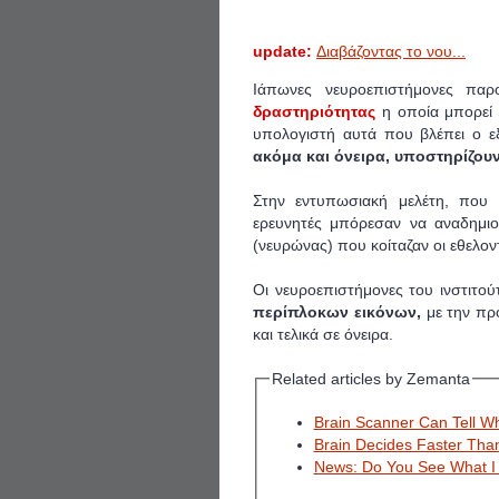
update:
Διαβάζοντας το νου...
Ιάπωνες νευροεπιστήμονες πα
δραστηριότητας
η οποία μπορεί
υπολογιστή αυτά που βλέπει ο ε
ακόμα και όνειρα, υποστηρίζουν
Στην εντυπωσιακή μελέτη, που
ερευνητές μπόρεσαν να αναδημιο
(νευρώνας) που κοίταζαν οι εθελον
Οι νευροεπιστήμονες του ινστιτού
περίπλοκων εικόνων,
με την προ
και τελικά σε όνειρα.
Related articles by Zemanta
Brain Scanner Can Tell Wh
Brain Decides Faster Tha
News: Do You See What I 