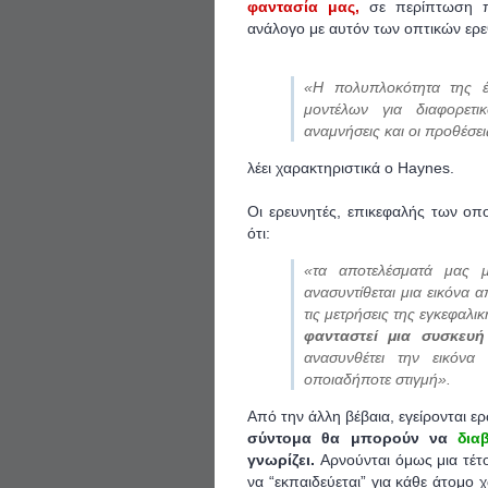
φαντασία μας,
σε περίπτωση π
ανάλογο με αυτόν των οπτικών ερ
«Η πολυπλοκότητα της έρ
μοντέλων για διαφορετ
αναμνήσεις και οι προθέσει
λέει χαρακτηριστικά ο Haynes.
Οι ερευνητές, επικεφαλής των οπ
ότι:
«τα αποτελέσματά μας 
ανασυντίθεται μια εικόνα 
τις μετρήσεις της εγκεφαλι
φανταστεί μια συσκευ
ανασυνθέτει την εικόν
οποιαδήποτε στιγμή».
Από την άλλη βέβαια, εγείρονται ε
σύντομα θα μπορούν να
δια
γνωρίζει.
Αρνούνται όμως μια τέτ
να “εκπαιδεύεται” για κάθε άτομο