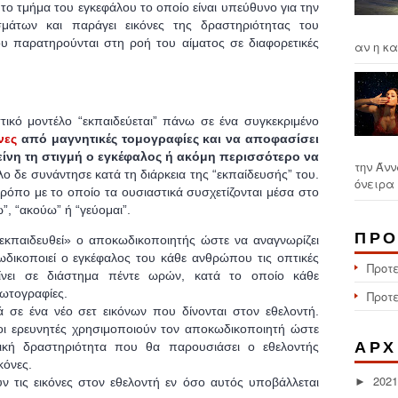
το τμήμα του εγκεφάλου το οποίο είναι υπεύθυνο για την
σμάτων και παράγει εικόνες της δραστηριότητας του
υ παρατηρούνται στη ροή του αίματος σε διαφορετικές
αν η κα
ικό μοντέλο “εκπαιδεύεται” πάνω σε ένα συγκεκριμένο
όνες
από μαγνητικές τομογραφίες και να αποφασίσει
είνη τη στιγμή ο εγκέφαλος ή ακόμη περισσότερο να
την Άνν
ο δε συνάντησε κατά τη διάρκεια της “εκπαίδευσής” του.
όνειρα 
τρόπο με το οποίο τα ουσιαστικά συσχετίζονται μέσα στο
, “ακούω” ή “γεύομαι”.
ΠΡΟ
«εκπαιδευθεί» ο αποκωδικοποιητής ώστε να αναγνωρίζει
ωδικοποιεί ο εγκέφαλος
του κάθε ανθρώπου
τις οπτικές
Προτ
ίνει σε διάστημα πέντε ωρών, κατά το οποίο κάθε
φωτογραφίες.
Προτ
σε ένα νέο σετ εικόνων που δίνονται στον εθελοντή.
 οι ερευνητές χρησιμοποιούν τον αποκωδικοποιητή ώστε
ΑΡΧ
ική δραστηριότητα που θα παρουσιάσει ο εθελοντής
κόνες.
2021
►
υν τις εικόνες στον εθελοντή εν όσο αυτός υποβάλλεται