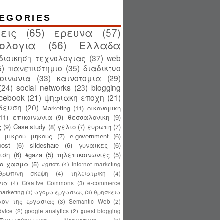
EGORIES
εις
(65)
ερευνα
(57)
ολογια
(56)
Ελλαδα
διοικηση τεχνολογιας
(37)
web
5)
πανεπιστημιο
(35)
διαδικτυο
κοινωνια
(33)
καινοτομια
(29)
(24)
social networks
(23)
blogging
acebook
(21)
ψηφιακη εποχη
(21)
δευση
(20)
Marketing
(11)
οικονομικη
(11)
επικοινωνια
(9)
θεσσαλονικη
(9)
ς
(9)
Case study
(8)
γελιο
(7)
ευρωπη
(7)
ς μικρου μηκους
(7)
e-government
(6)
ost
(6)
slideshare
(6)
γυναικες
(6)
ιση
(6)
#gaza
(5)
τηλεπικοινωνιες
(5)
κο χασμα
(5)
#griots
(4)
Internet marketing
θρωπινη σκεψη
(4)
τηλειατρικη
(4)
για
(4)
Creative Commons
(3)
e-commerce
 marketing
(3)
αγορα εργασιας
(3)
θρησκεια
λον της εργασιας
(3)
Semantic Web
(2)
dvice
(2)
google analytics
(2)
guest blogging
Συναισθηματικη Νοημοσυνη
(2)