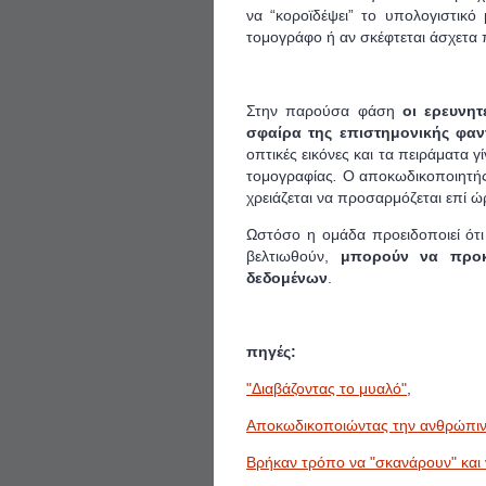
να “κοροϊδέψει” το υπολογιστικό
τομογράφο ή αν σκέφτεται άσχετα 
Στην παρούσα φάση
οι ερευνη
σφαίρα της επιστημονικής φαν
οπτικές εικόνες και τα πειράματα 
τομογραφίας
.
Ο αποκωδικοποιητής 
χρειάζεται να προσαρμόζεται επί 
Ωστόσο η ομάδα προειδοποιεί ότ
βελτιωθούν,
μπορούν να προκ
δεδομένων
.
πηγές:
"Διαβάζοντας το μυαλό"
,
Αποκωδικοποιώντας την ανθρώπιν
Βρήκαν τρόπο να "σκανάρουν" και 