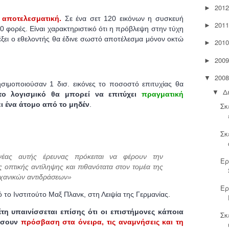
2012
►
ς
αποτελεσματική.
Σε ένα σετ 120 εικόνων
η συσκευή
2011
►
10 φορές.
Είναι χαρακτηριστικό ότι η πρόβλεψη στην τύχη
αλέξει ο εθελοντής θα έδινε σωστό αποτέλεσμα μόνον οκτώ
2010
►
2009
►
2008
▼
ησιμοποιούσαν 1 δισ. εικόνες το ποσοστό επιτυχίας θα
Δ
▼
το λογισμικό θα μπορεί να επιτύχει
πραγματική
ι ένα άτομο από το μηδέν
.
Σκ
Σκ
νέας αυτής έρευνας πρόκειται να φέρουν την
Ερ
 οπτικής αντίληψης και πιθανότατα στον τομέα της
χανικών αντιδράσεων»
Ερ
το Ινστιτούτο Μαξ Πλανκ, στη Λειψία της Γερμανίας.
έτη υπαινίσσεται επίσης ότι οι επιστήμονες κάποια
Σκ
ήσουν
πρόσβαση στα όνειρα, τις αναμνήσεις και τη