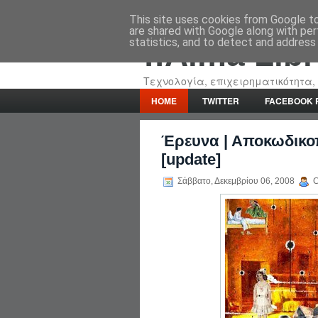
This site uses cookies from Google to 
are shared with Google along with per
statistics, and to detect and address
::Alma Lib
Τεχνολογία, επιχειρηματικότητα, 
HOME
TWITTER
FACEBOOK 
Έρευνα | Αποκωδικο
[update]
Σάββατο, Δεκεμβρίου 06, 2008
C