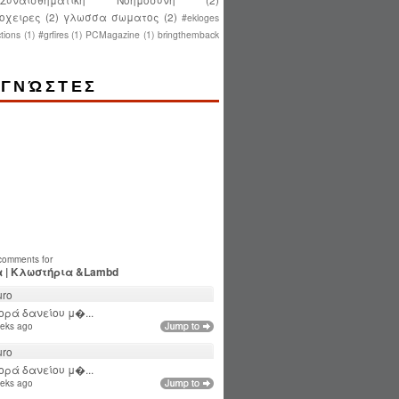
οχειρες
(2)
γλωσσα σωματος
(2)
#ekloges
tions
(1)
#grfires
(1)
PCMagazine
(1)
bringthemback
ΓΝΏΣΤΕΣ
 comments for
 | Κλωστήρια &Lambd
ro
ρά δανείου μ�...
eks ago
ro
ρά δανείου μ�...
eks ago