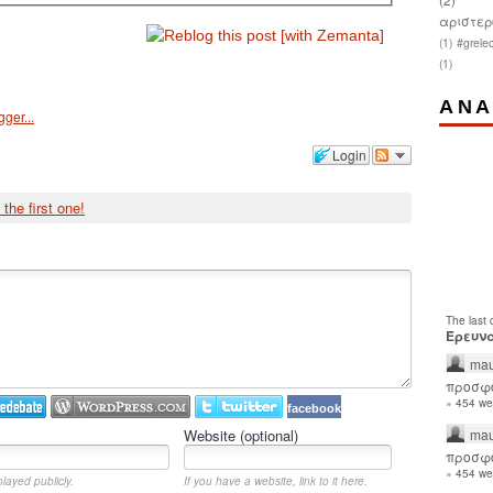
αριστερ
(1)
#grelec
(1)
ΑΝΑ
Login
 the first one!
The last
Έρευνα
mau
προσφο
» 454 we
facebook
mau
Website (optional)
προσφο
» 454 we
played publicly.
If you have a website, link to it here.