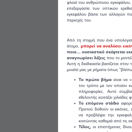
φλοιό του ανθρώπινου εγκεφάλου, 
επεξεργασία των οπτικών ερεθι
εγκεφάλου βάσει των αλλαγών πο
περιοχές του.
Από τη στιγμή που ένα υπολογιστ
άτομο,
μπορεί να αναλύσει εικ
ποιο…
ουσιαστικό
σκέφτεται εκ
αναγνωρίσει λέξεις
που το μοντέλ
Αυτή η διαδικασία βασίζεται στον 
μυαλό μας με ρήματα όπως “βλέπω”
Το πρώτο βήμα
είναι να 
τον τρόπο με τον οποίον κ
πληροφορίες
.
Αυτό συμβα
εθελοντής κοιτάζει χιλιάδες 
Το επόμενο στάδιο
αφορά 
Προτού δοθούν οι εικόνες,
να προβλέψει την εγκεφαλ
κοιτώντας καθεμιά από τις ει
Τέλος,
οι επιστήμονες δίνο