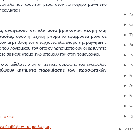
 μοντέλο εάν κουνιέται μέσα στον πανίσχυρο μαγνητικό
πράγματα!!
Ν
►
Ο
►
τές αναφέρουν ότι όλα αυτά βρίσκονται ακόμη στη
Σ
►
τασίας,
αφού
η τεχνική μπορεί να εφαρμοστεί μόνο σε
γίνονται με βάση τον υπάρχοντα εξοπλισμό της μαγνητικής
Α
►
του λογισμικού τον οποίον χρησιμοποιούν οι ερευνητές
ώρες σε κάθε άτομο ενώ υποβάλλεται στην τομογραφία.
Ι
►
ι
στο μέλλον,
όταν οι τεχνικές σάρωσης του εγκεφάλου
Ι
►
ύψουν ζητήματα παραβίασης των προσωπικών
Μ
►
Α
►
Μ
►
Φ
►
Ι
►
η σκέψη,
να διαβάζουν το μυαλό μας.
2007
►