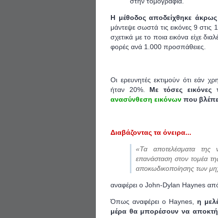
στην τομογραφία.
Η μέθοδος αποδείχθηκε άκρω
μάντεψε σωστά τις εικόνες 9 στις 
σχετικά με το ποια εικόνα είχε δι
φορές ανά 1.000 προσπάθειες.
Οι ερευνητές εκτιμούν ότι εάν χρ
ήταν 20%.
Με τόσες εικόνες 
ανασύνθεση εικόνων
που βλέπε
Διαβάζοντας τα όνειρα...
«Τα αποτελέσματα της 
επανάσταση στον τομέα της
αποκωδικοποίησης των μη
αναφέρει ο John-Dylan Haynes από 
Όπως αναφέρει ο Haynes,
η μελ
μέρα θα μπορέσουν να αποκτ