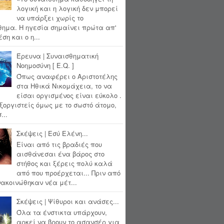
λογική και η λογική δεν μπορεί
να υπάρξει χωρίς το
θημα. Η ηγεσία σημαίνει πρώτα απ'
ση και ο η...
Έρευνα | Συναισθηματική
Νοημοσύνη [ E.Q. ]
Όπως αναφέρει ο Αριστοτέλης
στα Ηθικά Νικομάχεια, το να
είσαι οργισμένος είναι εύκολο .
ξοργιστείς όμως με το σωστό άτομο,
...
Σκέψεις | Εσύ Ελένη...
Είναι από τις βραδιές που
αισθάνεσαι ένα βάρος στο
στήθος και ξέρεις πολύ καλά
από που προέρχεται... Πριν από
ακοινώθηκαν νέα μέτ...
Σκέψεις | Ψίθυροι και ανάσες...
Όλα τα ένστικτα υπάρχουν,
αρκεί να βρουν το ασανσέρ για