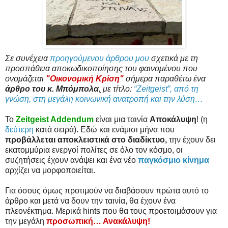
Σε συνέχεια
προηγούμενου άρθρου μου
σχετικά με τη
προσπάθεια αποκωδικοποίησης του φαινομένου που
ονομάζεται
"Οικονομική Κρίση"
σήμερα παραθέτω ένα
άρθρο του κ. Μπόμπολα
,
με τίτλο:
“Zeitgeist”, από τη
γνώση, στη μεγάλη κοινωνική ανατροπή και την λύση…
Το
Zeitgeist Addendum
είναι μια ταινία
Αποκάλυψη
! (η
δεύτερη
κατά σειρά). Εδώ και ενάμισι μήνα που
προβάλλεται αποκλειστικά στο διαδίκτυο,
την έχουν δει
εκατομμύρια ενεργοί πολίτες σε όλο τον κόσμο, οι
συζητήσεις έχουν ανάψει και ένα νέο
παγκόσμιο κίνημα
αρχίζει να μορφοποιείται.
Για όσους όμως προτιμούν να διαβάσουν πρώτα αυτό το
άρθρο και μετά να δουν την ταινία, θα έχουν ένα
πλεονέκτημα. Μερικά hints που θα τους προετοιμάσουν για
την μεγάλη
προσωπική… Ανακάλυψη!