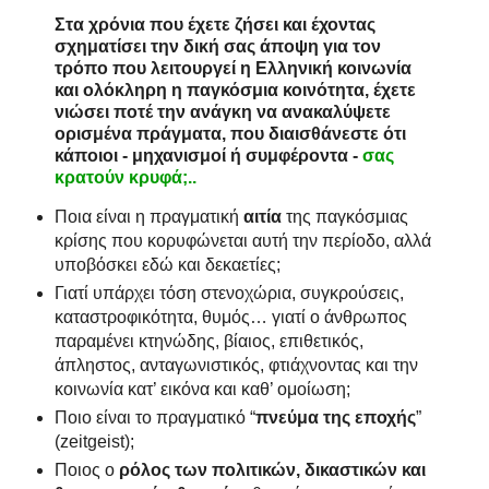
Στα χρόνια που έχετε ζήσει και έχοντας
σχηματίσει την δική σας άποψη για τον
τρόπο που λειτουργεί η Ελληνική κοινωνία
και ολόκληρη η παγκόσμια κοινότητα, έχετε
νιώσει ποτέ την ανάγκη να ανακαλύψετε
ορισμένα πράγματα, που διαισθάνεστε ότι
κάποιοι - μηχανισμοί ή συμφέροντα -
σας
κρατούν κρυφά
;..
Ποια είναι η πραγματική
αιτία
της παγκόσμιας
κρίσης που κορυφώνεται αυτή την περίοδο, αλλά
υποβόσκει εδώ και δεκαετίες;
Γιατί υπάρχει τόση στενοχώρια, συγκρούσεις,
καταστροφικότητα, θυμός… γιατί ο άνθρωπος
παραμένει κτηνώδης, βίαιος, επιθετικός,
άπληστος, ανταγωνιστικός, φτιάχνοντας και την
κοινωνία κατ’ εικόνα και καθ’ ομοίωση;
Ποιο είναι το πραγματικό “
πνεύμα της εποχής
”
(zeitgeist);
Ποιος ο
ρόλος
των πολιτικών, δικαστικών και