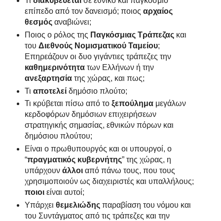
Τι
διακυβεύεται
σε εθνικό και παγκόσμιο
επίπεδο από τον δανεισμό; ποιος
αρχαίος
θεσμός
αναβιώνει;
Ποιος ο ρόλος της
Παγκόσμιας Τράπεζας
και
του
Διεθνούς Νομισματικού Ταμείου
;
Επηρεάζουν οι δυο γιγάντιες τράπεζες την
καθημερινότητα
των Ελλήνων ή την
ανεξαρτησία
της χώρας, και πως;
Τι
αποτελεί
δημόσιο πλούτο;
Τι κρύβεται πίσω από το
ξεπούλημα
μεγάλων
κερδοφόρων δημόσιων επιχειρήσεων
στρατηγικής σημασίας, εθνικών πόρων και
δημόσιου πλούτου;
Είναι ο πρωθυπουργός και οι υπουργοί, ο
“
πραγματικός κυβερνήτης
” της χώρας, η
υπάρχουν
άλλοι
από πάνω τους, που τους
χρησιμοποιούν ως διαχειριστές και υπαλλήλους;
ποιοι
είναι αυτοί;
Υπάρχει
θεμελιώδης
παραβίαση του νόμου και
του Συντάγματος από τις τράπεζες και την