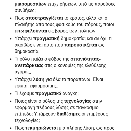
μικρομεσαίων
επιχειρήσεων, υπό τις παρούσες
συνθήκες;
Πως
αποστραγγίζεται
το κράτος, αλλά και ο
πλανήτης από τους φυσικούς του πόρους, ποιοι
επωφελούνται
εις βάρος των πολιτών;
Υπάρχει
πραγματική
δημοκρατία; και αν όχι, τι
ακριβώς είναι αυτό που
παρουσιάζεται
ως
δημοκρατία;
Τι ρόλο παίζει ο φόβος της
σπανιότητας-
ανεπάρκειας
στις οικονομίες της ελεύθερης
αγοράς;
Υπάρχει
λύση
για όλα τα παραπάνω; Είναι
εφικτή; εφαρμόσιμη;..
Τι έχουμε
πραγματικά
ανάγκη;
Ποιος είναι ο ρόλος της
τεχνολογίας
στην
εφαρμογή πλήρους λύσης σε παγκόσμιο
επίπεδο; Υπάρχουν
διαθέσιμες
οι επιμέρους
τεχνολογίες;
Πως
τεκμηριώνεται
μια πλήρης λύση, ως προς