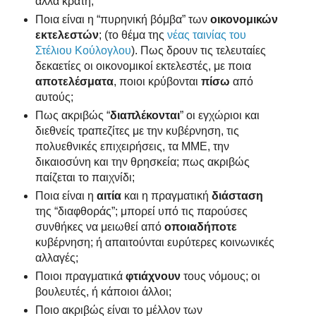
άλλα κράτη;
Ποια είναι η “πυρηνική βόμβα” των
οικονομικών
εκτελεστών
; (το θέμα της
νέας ταινίας του
Στέλιου Κούλογλου
). Πως δρουν τις τελευταίες
δεκαετίες οι οικονομικοί εκτελεστές, με ποια
αποτελέσματα
, ποιοι κρύβονται
πίσω
από
αυτούς;
Πως ακριβώς “
διαπλέκονται
” οι εγχώριοι και
διεθνείς τραπεζίτες με την κυβέρνηση, τις
πολυεθνικές επιχειρήσεις, τα ΜΜΕ, την
δικαιοσύνη και την θρησκεία; πως ακριβώς
παίζεται το παιχνίδι;
Ποια είναι η
αιτία
και η πραγματική
διάσταση
της “διαφθοράς”; μπορεί υπό τις παρούσες
συνθήκες να μειωθεί από
οποιαδήποτε
κυβέρνηση; ή απαιτούνται ευρύτερες κοινωνικές
αλλαγές;
Ποιοι πραγματικά
φτιάχνουν
τους νόμους; οι
βουλευτές, ή κάποιοι άλλοι;
Ποιο ακριβώς είναι το μέλλον των