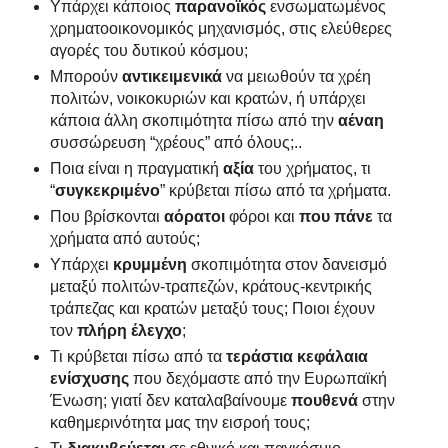
Υπάρχει κάποιος
παρανοϊκός
ενσωματωμένος
χρηματοοικονομικός μηχανισμός, στις ελεύθερες
αγορές του δυτικού κόσμου;
Μπορούν
αντικειμενικά
να μειωθούν τα χρέη
πολιτών, νοικοκυριών και κρατών, ή υπάρχει
κάποια άλλη σκοπιμότητα πίσω από την
αέναη
συσσώρευση “χρέους” από όλους;..
Ποια είναι η πραγματική
αξία
του χρήματος, τι
“
συγκεκριμένο
” κρύβεται πίσω από τα χρήματα.
Που βρίσκονται
αόρατοι
φόροι και
που πάνε
τα
χρήματα από αυτούς;
Υπάρχει
κρυμμένη
σκοπιμότητα στον δανεισμό
μεταξύ πολιτών-τραπεζών, κράτους-κεντρικής
τράπεζας και κρατών μεταξύ τους; Ποιοι έχουν
τον
πλήρη έλεγχο
;
Τι κρύβεται πίσω από τα
τεράστια κεφάλαια
ενίσχυσης
που δεχόμαστε από την Ευρωπαϊκή
Ένωση; γιατί δεν καταλαβαίνουμε
πουθενά
στην
καθημερινότητα μας την εισροή τους;