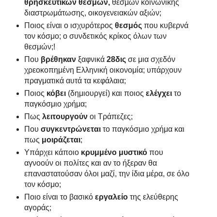
θρησκευτικών θεσμών,
θεσμών κοινωνικής
διαστρωμάτωσης, οικογενειακών αξιών;
Ποιος είναι ο ισχυρότερος
θεσμός
που κυβερνά
τον κόσμο; ο συνδετικός κρίκος όλων των
θεσμών;!
Που
βρέθηκαν
ξαφνικά
28δις
σε μια σχεδόν
χρεοκοπημένη Ελληνική οικονομία; υπάρχουν
πραγματικά αυτά τα κεφάλαια;
Ποιος
κόβει
(δημιουργεί) και ποιος
ελέγχει
το
παγκόσμιο χρήμα;
Πως
λειτουργούν
οι Τράπεζες;
Που
συγκεντρώνεται
το παγκόσμιο χρήμα και
πως
μοιράζεται
;
Υπάρχει κάποιο
κρυμμένο μυστικό
που
αγνοούν οι πολίτες και αν το ήξεραν θα
επαναστατούσαν όλοι μαζί, την ίδια μέρα, σε όλο
τον κόσμο;
Ποιο είναι το βασικό
εργαλείο
της ελεύθερης
αγοράς;