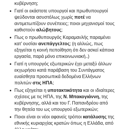
κυβέρνηση;
Γιατί οι εκάστοτε υπουργοί και πρωθυπουργοί
ψεύδονται ασυστόλως χωρίς
ποτέ
να
αντιμετωπίζουν συνέπειες; ποιοι μηχανισμοί τους
καθιστούν
αλώβητους
;
Πως ο πρωθυπουργός Καραμανλής παραμένει
κατ’ ουσίαν
ανεπάγγελτος
; (η αλλιώς, πως
εξηγείται η κοινή πεποίθηση ότι δεν ασκεί κάποια
εργασία, παρά μόνο επικοινωνιακή..)
Γιατί η υπουργός εξωτερικών έχει μεταξύ άλλων
εκχωρήσει κατά παράβαση του Συντάγματος
ευαίσθητα προσωπικά δεδομένα Ελλήνων
πολιτών
στις ΗΠΑ
;
Πως εξηγείται η
υποτακτικότητα
και οι ιδιαίτερες
σχέσεις με τις ΗΠΑ, της
Ν. Μπακογιάννη,
της
κυβέρνησης, αλλά και του Γ. Παπανδρέου από
την θητεία του ως υπουργού εξωτερικών;
Ποιοι είναι οι νέοι αφανείς τρόποι
κατάλυσης
της
εθνικής κυριαρχίας κρατών όπως η Ελλάδα, από