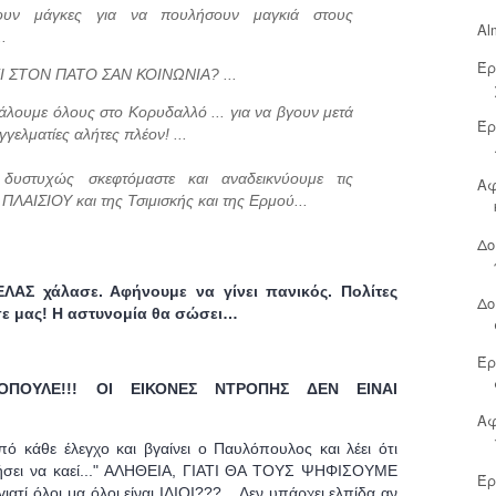
νουν μάγκες για να πουλήσουν μαγκιά στους
Al
.
Έρ
Ι ΣΤΟΝ ΠΑΤΟ ΣΑΝ ΚΟΙΝΩΝΙΑ? ...
 βάλουμε όλους στο Κορυδαλλό
...
για να βγουν μετά
Έρ
γελματίες αλήτες πλέον! ...
υστυχώς σκεφτόμαστε και αναδεικνύουμε τις
Αφ
 ΠΛΑΙΣΙΟΥ και της Τσιμισκής και της Ερμού...
Δο
ΕΛΑΣ χάλασε. Αφήνουμε να γίνει πανικός. Πολίτες
Δο
 μας! Η αστυνομία θα σώσει…
Έρ
ΠΟΥΛΕ!!! ΟΙ ΕΙΚΟΝΕΣ ΝΤΡΟΠΗΣ ΔΕΝ ΕΙΝΑΙ
Αφ
πό κάθε έλεγχο και βγαίνει ο Παυλόπουλος και λέει ότι
αφήσει να καεί..." ΑΛΗΘΕΙΑ, ΓΙΑΤΙ ΘΑ ΤΟΥΣ ΨΗΦΙΣΟΥΜΕ
Έρ
ί όλοι μα όλοι είναι ΙΔΙΟΙ???... Δεν υπάρχει ελπίδα αν