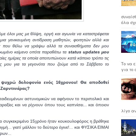
συναίσ
όλα σχέ
με όλοι μας με θλίψη, οργή και αγωνία να καταστρέφεται
μια γενικευμένη αντίδραση μαθητών, φοιτητών αλλά και
λά που θέλω να γράψω αλλά τα συναισθήματα δεν μου
ρωμένο κείμενο οπότε παραθέτω τα
status updates μου
ταίες ημέρες
τα οποία αποτυπώνουν κατά κάποιο τρόπο τις
Το να ε
ύς μου για τα γεγονότα που ζούμε από το Σάββατο το
για το σ
ν ψυχρώ δολοφονία ενός 16χρονου! Θα αποδοθεί
 Ζαρντινιέρας?
κπαιδευμένων αστυνομικών να αφήνουν το περιπολικό και
ραξίες και να ρίχνουν όπου τους καπνίσει... και όποιον
λίγο αν
το συγκεκριμένο 15χρόνο ήταν κουκουλοφόρος η βρέθηκε
γμή... γιατί μάλλον το δεύτερο έγινε!... και ΦΥΣΙΚΑ ΕΙΜΑΙ
ων...