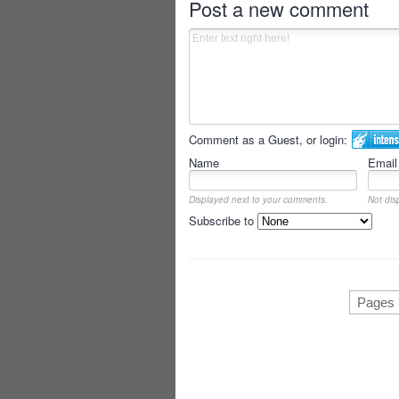
Post a new comment
Comment as a Guest, or login:
Name
Email
Displayed next to your comments.
Not dis
Subscribe to
Pages 