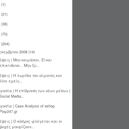
(1)
(21)
(38)
(70)
(204)
εκεμβρίου 2008
(14)
έψεις | Μην κοιμάσαι, Είναι
επικίνδυνο... Μην ξυ...
έψεις | Η λωρίδα του αίματος και
όλοι εμείς...
γασία | Η επίδραση των νέων μέσων (
Social Media...
γασία | Case Analysis of eshop
Play247.gr
έψεις | Ο κόσμος φλέγεται και οι
ψυχές μαυρίζουν...