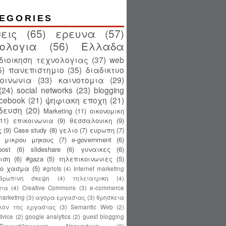
EGORIES
εις
(65)
ερευνα
(57)
ολογια
(56)
Ελλαδα
διοικηση τεχνολογιας
(37)
web
5)
πανεπιστημιο
(35)
διαδικτυο
κοινωνια
(33)
καινοτομια
(29)
(24)
social networks
(23)
blogging
acebook
(21)
ψηφιακη εποχη
(21)
δευση
(20)
Marketing
(11)
οικονομικη
(11)
επικοινωνια
(9)
θεσσαλονικη
(9)
ς
(9)
Case study
(8)
γελιο
(7)
ευρωπη
(7)
ς μικρου μηκους
(7)
e-government
(6)
ost
(6)
slideshare
(6)
γυναικες
(6)
ιση
(6)
#gaza
(5)
τηλεπικοινωνιες
(5)
κο χασμα
(5)
#griots
(4)
Internet marketing
θρωπινη σκεψη
(4)
τηλειατρικη
(4)
για
(4)
Creative Commons
(3)
e-commerce
 marketing
(3)
αγορα εργασιας
(3)
θρησκεια
λον της εργασιας
(3)
Semantic Web
(2)
dvice
(2)
google analytics
(2)
guest blogging
Συναισθηματικη Νοημοσυνη
(2)