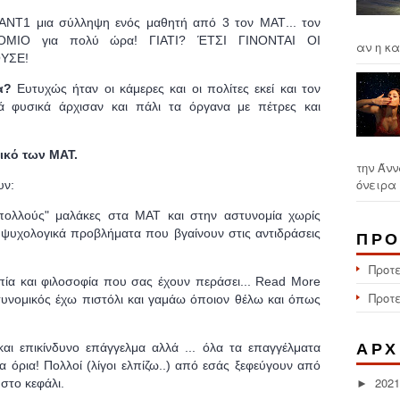
ANT
1 μια σύλληψη ενός μαθητή από 3 τον
MAT
... τον
ΙΟ για πολύ ώρα! ΓΙΑΤΙ? ΈΤΣΙ ΓΙΝΟΝΤΑΙ ΟΙ
αν η κα
ΥΣΕ!
ία?
Ευτυχώς ήταν οι κάμερες και οι πολίτες εκεί και τον
ά φυσικά άρχισαν και πάλι τα όργανα με πέτρες και
ικό των ΜΑΤ.
την Άνν
όνειρα 
υν:
πολλούς" μαλάκες στα
MAT
και στην αστυνομία χωρίς
 ψυχολογικά προβλήματα που βγαίνουν στις αντιδράσεις
ΠΡΟ
Προτ
πία και φιλοσοφία που σας έχουν περάσει...
Read
More
Προτ
στυνομικός έχω πιστόλι και γαμάω όποιον θέλω και όπως
και επικίνδυνο επάγγελμα αλλά ... όλα τα επαγγέλματα
ΑΡΧ
α όρια! Πολλοί (λίγοι ελπίζω..) από εσάς ξεφεύγουν από
2021
 στο κεφάλι.
►