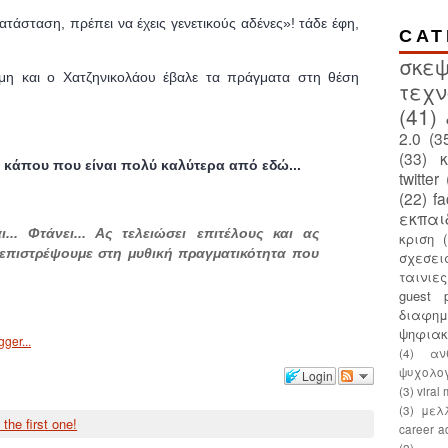
κατάσταση, πρέπει να έχεις γενετικούς αδένες»! τάδε έφη,
CAT
σκεψ
όμη και ο Χατζηνικολάου έβαλε τα πράγματα στη θέση
τεχν
(41)
2.0
(3
(33)
ας κάπου που είναι πολύ καλύτερα από εδώ...
twitter
(22)
f
εκπαι
.. Φτάνει... Ας τελειώσει επιτέλους και ας
κριση
 επιστρέψουμε στη μυθική πραγματικότητα που
σχεσει
ταινιε
guest p
διαφημ
ψηφια
(4)
αν
ψυχολο
Login
(3)
viral
(3)
μελ
 the first one!
career a
(2)