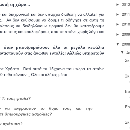
2012
αυτή τη χώρα...
►
2011
και διαχρονικό! και δεν υπάρχει διάθεση να αλλάξει! για
►
... Αν δεν καθίσουμε να δούμε τι οδήγησε σε αυτή τη
2010
►
θρώπους να διαδηλώνουν ειρηνικά δεν θα καταφέρουμε
αστε τους κουκουλοφόρους που τα σπάνε χωρίς λόγο και
2009
►
2008
▼
όταν μπουζουριάσουν όλα τα μεγάλα κεφάλια
Δ
▼
ντισταθούν στις άνωθεν εντολές! Αλλιώς υπηρετούν
Σκ
ρε Χρήστο.. Γιατί αυτά τα 15χρονα που τώρα τα σπάνε
0 τι θα κάνουν;;; Όλοι οι αλήτες μέσα...
Σκ
Ερ
 Τι τους φταίει?
Ερ
υν να εκφράσουν το θυμό τους και την
σε δημιουργικές ασχολίες?
Σκ
ον πρότυπα?