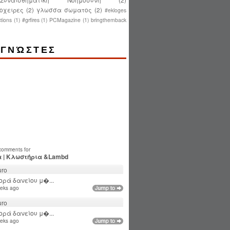
οχειρες
(2)
γλωσσα σωματος
(2)
#ekloges
tions
(1)
#grfires
(1)
PCMagazine
(1)
bringthemback
ΓΝΏΣΤΕΣ
 comments for
 | Κλωστήρια &Lambd
ro
ρά δανείου μ�...
eks ago
ro
ρά δανείου μ�...
eks ago