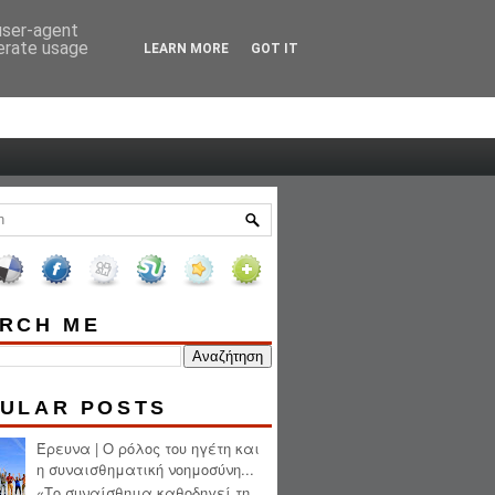
 user-agent
HOME
ABOUT ME
nerate usage
LEARN MORE
GOT IT
RCH ME
ULAR POSTS
Έρευνα | Ο ρόλος του ηγέτη και
η συναισθηματική νοημοσύνη...
«Το συναίσθημα καθοδηγεί τη