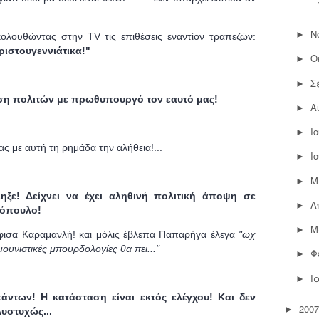
Ν
►
ολουθώντας στην TV τις επιθέσεις εναντίον τραπεζών:
Χριστουγεννιάτικα!"
Ο
►
Σ
►
ση πολιτών με πρωθυπουργό τον εαυτό μας!
Α
►
Ι
►
ας με αυτή τη ρημάδα την αλήθεια!...
Ι
►
Μ
►
ξε! Δείχνει να έχει αληθινή πολιτική άποψη σε
Α
►
λόπουλο!
Μ
►
ήφισα Καραμανλή! και μόλις έβλεπα Παπαρήγα έλεγα
"ωχ
μουνιστικές μπουρδολογίες θα πει..."
Φ
►
Ι
►
ντων! Η κατάσταση είναι εκτός ελέγχου! Και δεν
2007
►
υστυχώς...