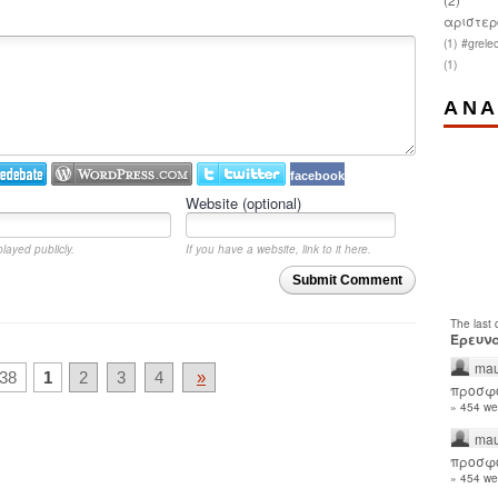
αριστερ
(1)
#grelec
(1)
ΑΝΑ
facebook
Website (optional)
played publicly.
If you have a website, link to it here.
Submit Comment
The last
Έρευνα
mau
38
1
2
3
4
»
προσφο
» 454 we
mau
προσφο
» 454 we