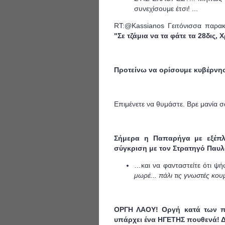
συνεχίσουμε έτσι! ...
RT:@Kassianos
Γειτόνισσα παρακ
"Σε τζάμια να τα φάτε τα 28δις, 
Προτείνω να ορίσουμε κυβέρνη
Επιμένετε να θυμάστε. Βρε μανία σ
Σήμερα η Παπαρήγα με εξέπλη
σύγκριση με τον Στρατηγό Παυ
…και να φανταστείτε ότι ψ
μωρέ... πάλι τις γνωστές κου
ΟΡΓΗ ΛΑΟΥ! Οργή κατά των πά
υπάρχει ένα ΗΓΕΤΗΣ πουθενά! Δ