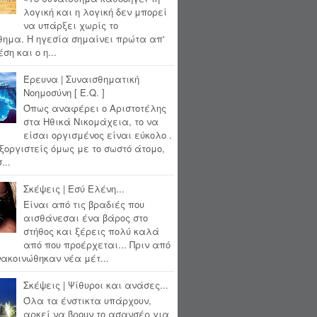
λογική και η λογική δεν μπορεί
να υπάρξει χωρίς το
θημα. Η ηγεσία σημαίνει πρώτα απ'
ση και ο η...
Έρευνα | Συναισθηματική
Νοημοσύνη [ E.Q. ]
Όπως αναφέρει ο Αριστοτέλης
στα Ηθικά Νικομάχεια, το να
είσαι οργισμένος είναι εύκολο .
ξοργιστείς όμως με το σωστό άτομο,
...
Σκέψεις | Εσύ Ελένη...
Είναι από τις βραδιές που
αισθάνεσαι ένα βάρος στο
στήθος και ξέρεις πολύ καλά
από που προέρχεται... Πριν από
ακοινώθηκαν νέα μέτ...
Σκέψεις | Ψίθυροι και ανάσες...
Όλα τα ένστικτα υπάρχουν,
αρκεί να βρουν το ασανσέρ για