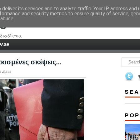
deliver its services and to analyze traffic. Your IP address and
formance and security metrics to ensure quality of service, ge
 abuse.
re
διαδίκτυο.
PAGE
ισμένες σκέψεις...
 Zlatis
SEA
POP