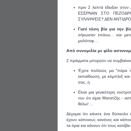
πριν 2 λεπτά έδειξαν στον
ΕΣΕΡΝΑΝ ΣΤΟ ΠΕΖΟΔΡΟΜ
ΣΥΛΛΗΨΕΙΣ? ΔΕΝ ΑΝΤΙΔΡΟ
Γιατί τόση βία για την β
σήκωσαν επάνω... και μετ
μολότοφ....
Από συνομιλία με φίλο αστυνομ
2 πράγματα μπορούν να συμβαίνο
Έχετε πολλούς μα "πάρα 
εκπαίδευση, με κόμπλεξ και
σας, η
Είναι μια γενικότερη νοοτρο
του ότι είμαι Ματατζής - α
θέλω! ...
Δέχομαι ότι κάνετε ένα δύσκολο 
έχουν κάποιους κανόνες και κάποι
τα όρια και κάνουν ότι τους κατέβει