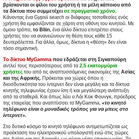
βρίσκονται οι φίλοι του χρήστη ή τα μέλη κάποιου από
τα δίκτυα που συμμετέχει
σε πραγματικό χρόνο.
Κάνοντας ένα Gypsii search οι διάφορες τοποθεσίες ενός
χρήστη θα εμφανίζονται σε χάρτη στη οθόνη του κινητού. Με
όμοιο τρόπο,
το Bliin,
ένα άλλο δίκτυο επιτρέπει στους
χρήστες του να ανανεώνουν τη θέση τους κάθε 15
δευτερόλεπτα. Για άλλα, όμως, δίκτυα η «θέση» δεν είναι
τόσο σημαντική.
Το δίκτυο MyGamma
που εδράζεται στη Σιγκαπούρη
αντλεί τους περισσότερους από τα
2,5 εκατομμύρια
χρήστες
του από τις αναπτυσσόμενες οικονομίες της
Ασίας
και της Αφρικής.
Πρόκειται για χώρες όπου η
διεισδυτικότητα του ίντερνετ δεν είναι μεγάλη και τα δίκτυα
κινητής τηλεφωνίας έχουν ίση ή και μεγαλύτερη ανάπτυξη
από τα σταθερά. Και όπως λέει ο Λάι Κοκ Φουνγκ, πρόεδρος
της εταιρείας που αναπτύσσει το MyGamma,
«το κινητό
τηλέφωνο είναι ο μοναδικός τρόπος για να μπεις στο
ίντερνετ».
Στο δυτικό κόσμο το κινητό τηλέφωνο αντιμετωπίζεται ως
προέκταση του ηλεκτρονικού υπολογιστή ενώ στις χώρες
της Ασίας και της Αφρικής ως κύριο μέσο επικοινωνίας. Τα