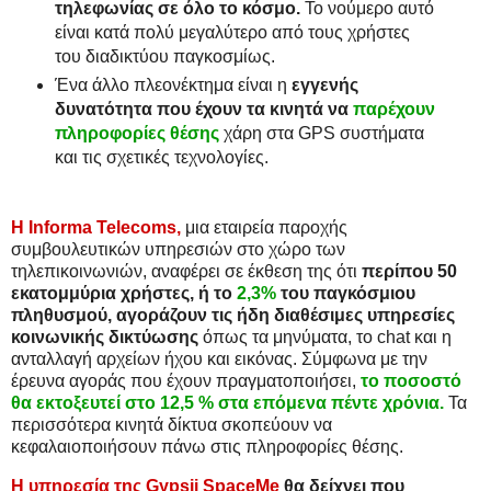
τηλεφωνίας σε όλο το κόσμο.
Το νούμερο αυτό
είναι κατά πολύ μεγαλύτερο από τους χρήστες
του διαδικτύου παγκοσμίως.
Ένα άλλο πλεονέκτημα είναι η
εγγενής
δυνατότητα που έχουν τα κινητά να
παρέχουν
πληροφορίες θέσης
χάρη στα GPS συστήματα
και τις σχετικές τεχνολογίες.
Η Informa Telecoms,
μια εταιρεία παροχής
συμβουλευτικών υπηρεσιών στο χώρο των
τηλεπικοινωνιών, αναφέρει σε έκθεση της ότι
περίπου 50
εκατομμύρια χρήστες, ή το
2,3%
του παγκόσμιου
πληθυσμού, αγοράζουν τις ήδη διαθέσιμες υπηρεσίες
κοινωνικής δικτύωσης
όπως τα μηνύματα, το chat και η
ανταλλαγή αρχείων ήχου και εικόνας. Σύμφωνα με την
έρευνα αγοράς που έχουν πραγματοποιήσει,
το ποσοστό
θα εκτοξευτεί στο 12,5 % στα επόμενα πέντε χρόνια.
Τα
περισσότερα κινητά δίκτυα σκοπεύουν να
κεφαλαιοποιήσουν πάνω στις πληροφορίες θέσης.
Η υπηρεσία της Gypsii SpaceMe
θα δείχνει που