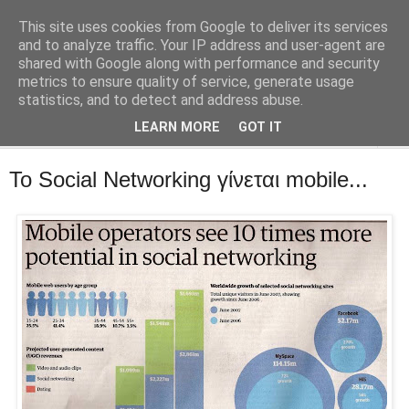
This site uses cookies from Google to deliver its services
::Alma Libre
and to analyze traffic. Your IP address and user-agent are
shared with Google along with performance and security
metrics to ensure quality of service, generate usage
Τεχνολογία, επιχειρηματικότητα, διαδίκτυο.
statistics, and to detect and address abuse.
LEARN MORE
GOT IT
▼
Το Social Networking γίνεται mobile...