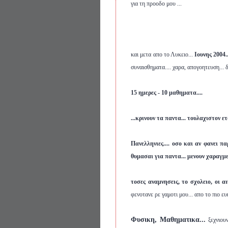
για τη προοδο μου ...
και μετα απο το Λυκειο...
Ιουνης 2004.
συναισθηματα.... χαρα, απογοητευση... δ
15 ημερες - 10 μαθηματα....
...κρινουν τα παντα...
τουλαχιστον ετσ
Πανελληνιες....
οσο και αν φανει παρα
θυμασαι για παντα... μενουν χαραγμε
τοσες αναμνησεις, το σχολειο, οι αι
φενοτανε ρε γαμοτι μου... απο το πιο ε
Φυσικη, Μαθηματικα...
ξεχνιουν