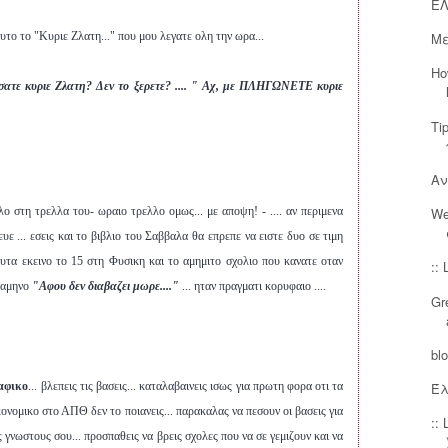
ΕΛ
Με
αυτο το "Κυριε Ζλατη..." που μου λεγατε ολη την ωρα...
Ho
σατε κυριε Ζλατη? Δεν το ξερετε? .... " Αχ, με ΠΛΗΓΩΝΕΤΕ κυριε
Ti
Αν
We
ρελο στη τρελλα του- ωραιο τρελλο ομως... με αποψη! - .... αν περιμενα
υε ... εσεις και το βιβλιο του Σαββαλα θα επρεπε να ειστε δυο σε τιμη
 αυτα εκεινο το 15 στη Φυσικη και το αμημιτο σχολιο που κανατε οταν
::
ραμηνο
"Αφου δεν διαβαζει μωρε...."
... ηταν πραγματι κορυφαιο ....
Gr
bl
Έλ
αφικο
... βλεπεις τις βασεις... καταλαβαινεις ισως για πρωτη φορα οτι τα
κονομικο στο ΑΠΘ δεν το ποιανεις... παρακαλας να πεσουν οι βασεις για
::
ς γνωστους σου... προσπαθεις να βρεις σχολες που να σε γεμιζουν και να