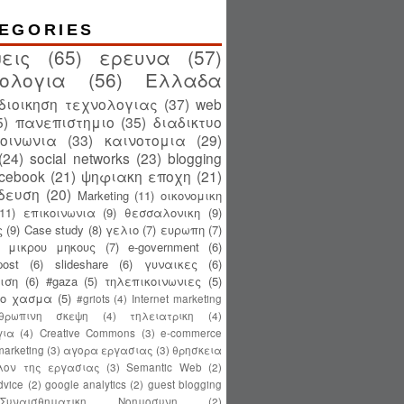
EGORIES
εις
(65)
ερευνα
(57)
ολογια
(56)
Ελλαδα
διοικηση τεχνολογιας
(37)
web
5)
πανεπιστημιο
(35)
διαδικτυο
κοινωνια
(33)
καινοτομια
(29)
(24)
social networks
(23)
blogging
acebook
(21)
ψηφιακη εποχη
(21)
δευση
(20)
Marketing
(11)
οικονομικη
(11)
επικοινωνια
(9)
θεσσαλονικη
(9)
ς
(9)
Case study
(8)
γελιο
(7)
ευρωπη
(7)
ς μικρου μηκους
(7)
e-government
(6)
ost
(6)
slideshare
(6)
γυναικες
(6)
ιση
(6)
#gaza
(5)
τηλεπικοινωνιες
(5)
κο χασμα
(5)
#griots
(4)
Internet marketing
θρωπινη σκεψη
(4)
τηλειατρικη
(4)
για
(4)
Creative Commons
(3)
e-commerce
 marketing
(3)
αγορα εργασιας
(3)
θρησκεια
λον της εργασιας
(3)
Semantic Web
(2)
dvice
(2)
google analytics
(2)
guest blogging
Συναισθηματικη Νοημοσυνη
(2)