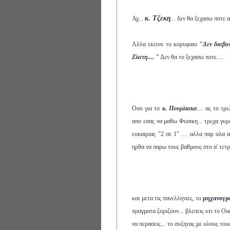
κ. Τζεκη
Αχ...
... δεν θα ξεχασω ποτε 
Αλλα εκεινο το κορυφαιο
"Δεν διαβα
Ζλατη.... "
Δεν θα το ξεχασω ποτε....
Οσο για το
κ. Πουρλιακα
.... ας το τ
απο εσας να μαθω Φυσικη... τρεχα γυρε
ευκαιριας "2 σε 1" .... αλλα παρ ολα
ηρθα να παρω τους βαθμους στο α' τετ
και μετα τις πανελληνιες, το
μηχανογρ
πραγματα ζοριζουν... βλεπεις οτι το Οι
να περασεις... το συζητας με ολους του