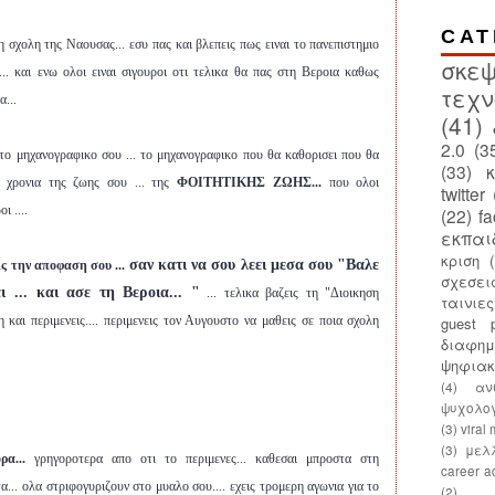
CAT
 σχολη της Ναουσας... εσυ πας και βλεπεις πως ειναι το πανεπιστημιο
σκεψ
.. και ενω ολοι ειναι σιγουροι οτι τελικα θα πας στη Βεροια καθως
τεχν
α...
(41)
2.0
(3
 το μηχανογραφικο σου ... το μηχανογραφικο που θα καθορισει που θα
(33)
ν χρονια της ζωης σου ... της
ΦΟΙΤΗΤΙΚΗΣ ΖΩΗΣ...
που ολοι
twitter
ι ....
(22)
f
εκπαι
κριση
σαν κατι να σου λεει μεσα σου "Βαλε
ις την αποφαση σου ...
σχεσει
 ... και ασε τη Βεροια... "
... τελικα βαζεις τη "Διοικηση
ταινιε
guest p
 και περιμενεις.... περιμενεις τον Αυγουστο να μαθεις σε ποια σχολη
διαφημ
ψηφια
(4)
αν
ψυχολο
(3)
viral
(3)
μελ
ρα...
γρηγοροτερα απο οτι το περιμενες... καθεσαι μπροστα στη
career a
α... ολα στριφογυριζουν στο μυαλο σου.... εχεις τρομερη αγωνια για το
(2)