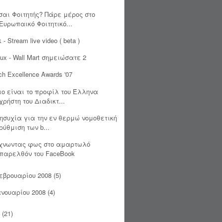
σαι Φοιτητής? Πάρε μέρος στο
Ευρωπαικό Φοιτητικό...
k - Stream live video ( beta )
nux - Wall Mart σημειώσατε 2
ch Excellence Awards '07
ιο είναι το προφίλ του Έλληνα
χρήστη του Διαδικτ...
ησυχία για την εν θερμώ νομοθετική
ρύθμιση των b...
χνωντας φως στο αμαρτωλό
παρελθόν του FaceBook
εβρουαρίου 2008
(5)
ανουαρίου 2008
(4)
(21)