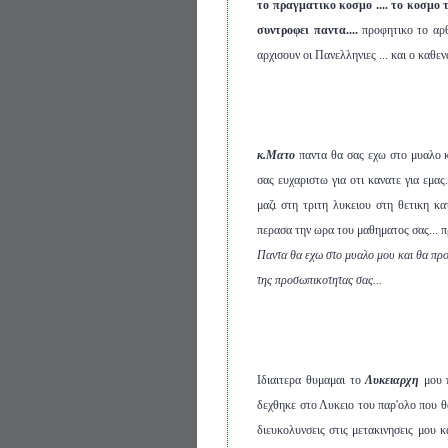
το πραγματικο κοσμο ....
το κοσμο τ
συντροφει παντα....
προφητικο το αρθ
αρχισουν οι Πανελληνιες ... και ο καθεν
κ.Ματο
παντα θα σας εχω στο μυαλο κα
σας ευχαριστω για οτι κανατε για εμα
μαζι στη τριτη λυκειου στη θετικη κα
περασα την ωρα του μαθηματος σας... πρ
Παντα θα εχω στο μυαλο μου και θα προ
της προσωπικοτητας σας...
Ιδιαιτερα θυμαμαι το
Λυκειαρχη
μου 
δεχθηκε στο Λυκειο του παρ'ολο που θα 
διευκολυνσεις στις μετακινησεις μου κ