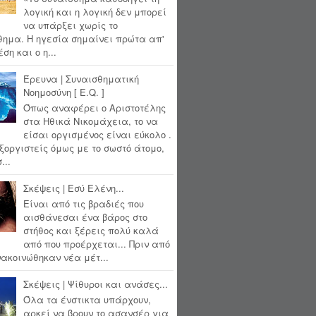
λογική και η λογική δεν μπορεί
να υπάρξει χωρίς το
θημα. Η ηγεσία σημαίνει πρώτα απ'
ση και ο η...
Έρευνα | Συναισθηματική
Νοημοσύνη [ E.Q. ]
Όπως αναφέρει ο Αριστοτέλης
στα Ηθικά Νικομάχεια, το να
είσαι οργισμένος είναι εύκολο .
ξοργιστείς όμως με το σωστό άτομο,
...
Σκέψεις | Εσύ Ελένη...
Είναι από τις βραδιές που
αισθάνεσαι ένα βάρος στο
στήθος και ξέρεις πολύ καλά
από που προέρχεται... Πριν από
ακοινώθηκαν νέα μέτ...
Σκέψεις | Ψίθυροι και ανάσες...
Όλα τα ένστικτα υπάρχουν,
αρκεί να βρουν το ασανσέρ για