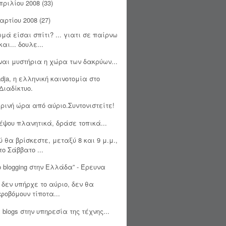
πριλίου 2008
(33)
αρτίου 2008
(27)
μά είσαι σπίτι? ... γιατι σε παίρνω
και... δουλε...
ναι μυστήρια η χώρα των δακρύων...
dja, η ελληνική καινοτομία στο
Διαδίκτυο.
ρινή ώρα από αύριο.Συντονιστείτε!
έψου πλανητικά, δράσε τοπικά...
ύ θα βρίσκεστε, μεταξύ 8 και 9 μ.μ.,
το Σάββατο ...
ο blogging στην Ελλάδα” - Έρευνα
 δεν υπήρχε το αύριο, δεν θα
φοβόμουν τίποτα...
 blogs στην υπηρεσία της τέχνης...