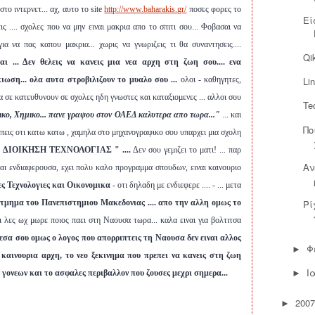
το ιντερνετ... αχ, αυτο το site
http://www.baharakis.gr/
ποσες φορες το
Εί
εις .... σχολες που να μην ειναι μακρια απο το σπιτι σου... Φοβασαι να
ια να πας καπου μακρια... χωρις να γνωριζεις τι θα συναντησεις....
Qi
ι ... Δεν θελεις να κανεις μια νεα αρχη στη ζωη σου.... ενα
Li
ωση... ολα αυτα στροβιλιζουν το μυαλο σου ...
ολοι - καθηγητες,
να σε κατευθυνουν σε σχολες ηδη γνωστες και καταξιομενες ... αλλοι σου
Te
ο, Χημικο... πανε γραψου στον ΟΑΕΔ καλυτερα απο τωρα..."
... και
Πο
λεπεις οτι κατω κατω , χαμηλα στο μηχανογραφικο σου υπαρχει μια σχολη
" ΔΙΟΙΚΗΣΗ ΤΕΧΝΟΛΟΓΙΑΣ " ....
Δεν σου γεμιζει το ματι! ... παρ
Αν
ειναι ενδιαφερουσα, εχει πολυ καλο προγραμμα σπουδων, ειναι καινουριο
ες Τεχνολογιες και Οικονομικα
- οτι δηλαδη με ενδιεφερε .... - ... μετα
Ρί
τμημα του Πανεπιστημιου Μακεδονιας .... απο την αλλη ομως το
αι λες ωχ μωρε ποιος παει στη Ναουσα τωρα... καλα ειναι για βολτιτσα
σα σου ομως ο λογος που απορριπτεις τη Ναουσα δεν ειναι αλλος
Φ
►
 καινουρια αρχη, το νεο ξεκινημα που πρεπει να κανεις στη ζωη
Ι
►
 γονεων και το ασφαλες περιβαλλον που ζουσες μεχρι σημερα...
2007
►