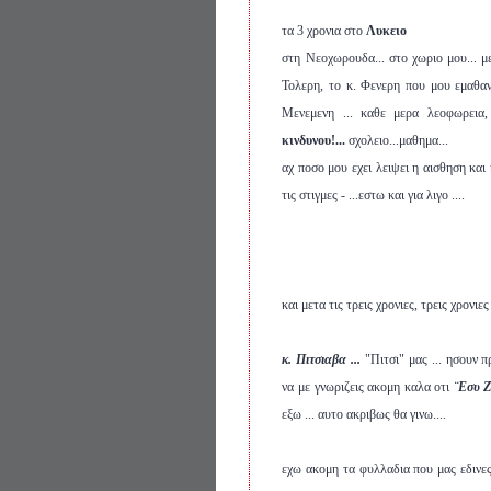
τα 3 χρονια στο
Λυκειο
στη Νεοχωρουδα... στο χωριο μου... μ
Τολερη, το κ. Φενερη που μου εμαθαν 
Μενεμενη ... καθε μερα λεοφωρεια,
κινδυνου!...
σχολειο...μαθημα...
αχ ποσο μου εχει λειψει η αισθηση κα
τις στιγμες - ...εστω και για λιγο ....
και μετα τις τρεις χρονιες, τρεις χρονι
κ. Πιτσιαβα ...
"Πιτσι" μας ... ησουν π
να με γνωριζεις ακομη καλα οτι
¨Εσυ Ζ
εξω ... αυτο ακριβως θα γινω....
εχω ακομη τα φυλλαδια που μας εδινε