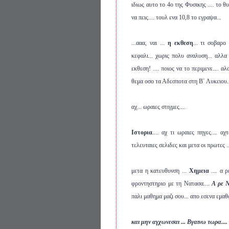
ιδιως αυτο το 4ο της Φυσικης .... το θ
να πεις.... τουλ ενα 10,8 το εγραψα...
...ααα, ναι ...
η εκθεση
... τι σοβαρο
κεφαλι... χωρις πολυ αναλυση... αλλα
εκθεση! .... ποιος να το περιμενε....
θεμα οσο τα Αδεσποτα στη Β΄ Λυκειου.
αχ... ωραιες στιγμες....
Ιστορια
.... αχ τι ωραιες πηγες.... 
τελευταιες σελιδες και μετα οι πρωτες ...
μετα η κατευθυνση ...
Χημεια
.... α 
φροντηστηριο με τη Νατασα....
Α ρε 
παλι μαθημα μαζι σου... απο εσενα εμαθ
και μην αγχωνεσαι
... Βγαινω τωρα...