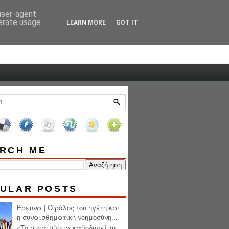
 user-agent
HOME
ABOUT ME
nerate usage
LEARN MORE
GOT IT
RCH ME
ULAR POSTS
Έρευνα | Ο ρόλος του ηγέτη και
η συναισθηματική νοημοσύνη...
«Το συναίσθημα καθοδηγεί τη