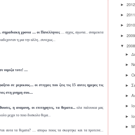
2012
►
2011
►
2010
►
.. σημαδιακη χρονια .... οι Πανελληνιες
.... αγχος, αγωνια... αναμεικτα
2009
►
ιαδεχονταν η μια την αλλη...συνεχως...
2008
▼
Δ
►
Ν
►
ι νομιζα τοτε! ....
Ο
►
Σ
ξενο σε μερικους.... οι στιγμες που ζεις τις 15 αυτες ημερες τις
►
νες στη μνημη σου....
Α
►
Ι
►
θουσες, η αναμονη, οι επιτηρητες, τα θεματα...
ολα παλουκια μας
υκολο μεχρι το ποιο δυσκολο θεμα...
Ι
►
Μ
►
ται αυτα τα θεματα? .... απορω ποιος τα σκεφτηκε και τα προτεινε...