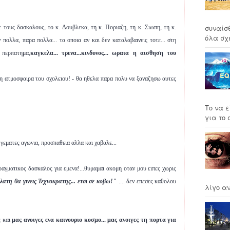
συναίσ
ε τους δασκαλους, το κ. Δουβλεκα, τη κ. Ποριαζη, τη κ. Σιωπη, τη κ.
όλα σχέ
πολλα, παρα πολλα... τα οποια αν και δεν καταλαβαινεις τοτε... στη
 περπατημα,
καγκελα... τρενα...κινδυνος... ωραια η αισθηση του
ι η ατμοσφαιρα του σχολειου! - θα ηθελα παρα πολυ να ξαναζησω αυτες
Το να ε
για το σ
ες γεματες αγωνια, προσπαθεια αλλα και χαβαλε...
ραγματικος δασκαλος για εμενα!...θυμαμαι ακομη οταν μου ειπες χωρις
λατη θα γινεις Τεχνοκρατης... ετσι σε κοβω!"
.... δεν επεσες καθολου
λίγο αν
ς και
μας ανοιγες ενα καινουριο κοσμο... μας ανοιγες τη πορτα για