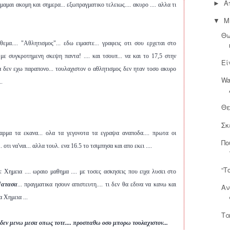
Α
►
υμαμαι ακομη και σημερα... εξωπραγματικο τελειως.... ακυρο .... αλλα τι
Μ
▼
Θω
 θεμα.... "Αθλητισμος"... εδω ειμαστε... γραφεις οτι σου ερχεται στο
 με συγκροτημενη σκεψη παντα! .... και τσουπ... να και το 17,5 στην
Εί
 αλα δεν εχω παραπονο... τουλαχιστον ο αθλητισμος δεν ηταν τοσο ακυρο
Wa
..
Θε
Σκ
αχταρμα τα εκανα... ολα τα γεγονοτα τα εγραψα αναποδα.... πρωτα οι
Πο
 οτι να'ναι... αλλα τουλ. ενα 16.5 το τσιμπησα και απο εκει ....
“Τ
ρε Χημεια .... ωραιο μαθημα .... με τοσες ασκησεις που ειχα λυσει στο
Νατασα
... πραγματικα ησουν απιστευτη.... τι δεν θα εδινα να κανω και
Αν
α Χημεια ...
Τα
. δεν μενω μεσα οπως τοτε....
προσπαθω οσο μπορω τουλαχιστον...