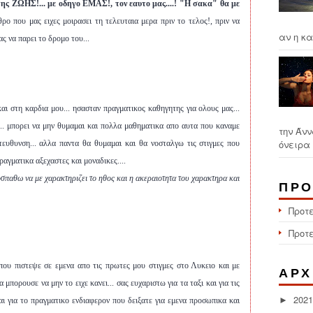
ης ΖΩΗΣ!... με οδηγο ΕΜΑΣ!, τον εαυτο μας....!
"Η σακα" θα με
ρο που μας ειχες μοιρασει τη τελευταια μερα πριν το τελος!, πριν να
αν η κα
ας να παρει το δρομο του...
ι στη καρδια μου... ησασταν πραγματικος καθηγητης για ολους μας...
ς... μπορει να μην θυμαμαι και πολλα μαθηματικα απο αυτα που καναμε
την Άνν
όνειρα 
τευθυνση... αλλα παντα θα θυμαμαι και θα νοσταλγω τις στιγμες που
αγματικα αξεχαστες και μοναδικες....
σπαθω να με χαρακτηριζει το ηθος και η ακεραιοτητα του χαρακτηρα και
ΠΡΟ
Προτ
Προτ
που πιστεψε σε εμενα απο τις πρωτες μου στιγμες στο Λυκειο και με
ΑΡΧ
μπορουσε να μην το ειχε κανει... σας ευχαριστω για τα ταξι και για τις
2021
►
αι για το πραγματικο ενδιαφερον που δειξατε για εμενα προσωπικα και