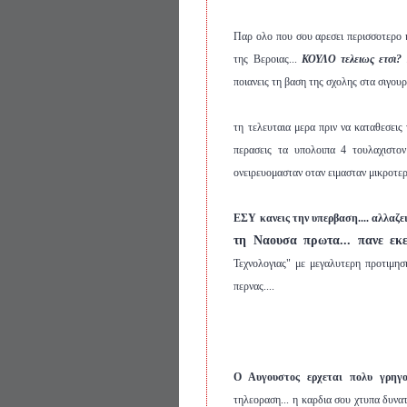
Παρ ολο που σου αρεσει περισσοτερο η
της Βεροιας...
ΚΟΥΛΟ τελειως ετσι?
.
ποιανεις τη βαση της σχολης στα σιγουρ
τη τελευταια μερα πριν να καταθεσεις
περασεις τα υπολοιπα 4 τουλαχιστο
ονειρευομασταν οταν ειμασταν μικροτερο
ΕΣΥ κανεις την υπερβαση.... αλλαζε
τη Ναουσα πρωτα... πανε εκει
Τεχνολογιας" με μεγαλυτερη προτιμηση
περνας....
Ο Αυγουστος ερχεται πολυ γρηγο
τηλεοραση... η καρδια σου χτυπα δυνατ