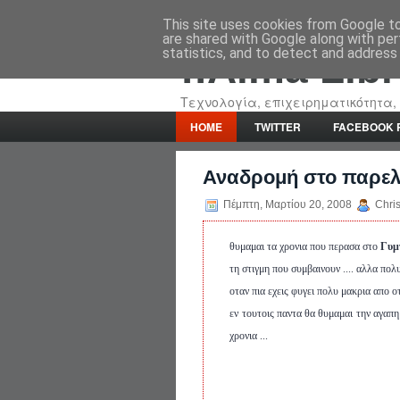
This site uses cookies from Google to 
are shared with Google along with per
statistics, and to detect and address
::Alma Lib
Τεχνολογία, επιχειρηματικότητα, 
HOME
TWITTER
FACEBOOK 
Αναδρομή στο παρελθ
Πέμπτη, Μαρτίου 20, 2008
Chris
θυμαμαι τα χρονια που περασα στο
Γυμ
τη στιγμη που συμβαινουν .... αλλα πολυ
οταν πια εχεις φυγει πολυ μακρια απο οτι
εν τουτοις παντα θα θυμαμαι την αγαπη
χρονια ...