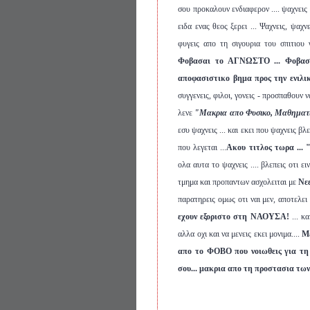
σου προκαλουν ενδιαφερον .... ψαχνεις σ
ειδα ενας θεος ξερει ... Ψαχνεις, ψαχν
φυγεις απο τη σιγουρια του σπιτιου γ
Φοβασαι το ΑΓΝΩΣΤΟ
... Φοβασα
αποφασιστικο βημα προς την ενιλικι
συγγενεις, φιλοι, γονεις - προσπαθουν 
λενε
"Μακρια απο Φυσικο, Μαθηματικ
εσυ ψαχνεις ... και εκει που ψαχνεις β
που λεγεται ...
Ακου τιτλος τωρα ...
ολα αυτα το ψαχνεις .... βλεπεις οτι 
τμημα και προπαντων ασχολειται με
Νε
παρατηρεις ομως οτι ναι μεν, αποτελει
εχουν εξοριστο στη ΝΑΟΥΣΑ!
... κ
αλλα οχι και να μενεις εκει μονιμα....
Με
απο το
ΦΟΒΟ
που νοιωθεις για τη
σου... μακρια απο τη προστασια των