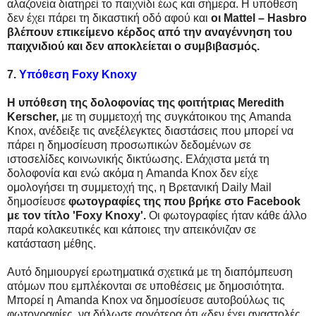
αλαζονεία διατηρεί το παιχνίδι έως και σήμερα. Η υπόθεση
δεν έχει πάρει τη δικαστική οδό αφού και
οι Mattel – Hasbro
βλέπουν επικείμενο κέρδος από την αναγέννηση του
παιχνιδιού και δεν αποκλείεται ο συμβιβασμός.
7.
Υπόθεση Foxy Knoxy
Η υπόθεση της δολοφονίας της φοιτήτριας Meredith
Kerscher,
με τη συμμετοχή της συγκάτοικου της Amanda
Knox, ανέδειξε τις ανεξέλεγκτες διαστάσεις που μπορεί να
πάρει η δημοσίευση προσωπικών δεδομένων σε
ιστοσελίδες κοινωνικής δικτύωσης. Ελάχιστα μετά τη
δολοφονία και ενώ ακόμα η Amanda Knox δεν είχε
ομολογήσει τη συμμετοχή της, η Βρετανική Daily Mail
δημοσίευσε
φωτογραφίες της που βρήκε στο Facebook
με τον τίτλο 'Foxy Knoxy'.
Οι φωτογραφίες ήταν κάθε άλλο
παρά κολακευτικές και κάποιες την απεικόνιζαν σε
κατάσταση μέθης.
Αυτό δημιουργεί ερωτηματικά σχετικά με τη διαπόμπευση
ατόμων που εμπλέκονται σε υποθέσεις με δημοσιότητα.
Μπορεί η Amanda Knox να δημοσίευσε αυτοβούλως τις
φωτογραφίες, να δήλωσε αργότερα ότι «δεν έχει αναστολές