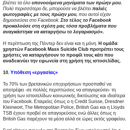
βλέπει τα όλο
υπονοούμενα μηνύματα των πρώην μου.
Πολύ περισσότερο δε, μπορούσε να βλέπει
παλιές
φωτογραφίες με τους πρώην μου,
που αυτοί είχαν
δημοσιεύσει στο Facebook.
Στο τέλος το Facebook
προκαλούσε στη σχέση μας τόσα προβλήματα που
αναγκάστηκα να καταργήσω το λογαριασμό
».
Η περίπτωση της Πέιντερ δεν είναι και η μόνη.
Η ομάδα
χρηστών Facebook Mass Suicide Club προτρέπει τους
χρήστες να καταργήσουν το προφίλ τους κάτι που
αναδεικνύει την ειρωνεία στη χρήση της ιστοσελίδας.
10.
Υπόθεση «εργασίας»
Το 70% των βρετανικών επιχειρήσεων προσπαθεί να
αποτρέψει -σε πολλές περιπτώσεις να απαγορεύσει- τη
χρήση των ιστοσελίδων κοινωνικής δικτύωσης και ιδιαίτερα
του Facebook. Εταιρείες όπως ο η Credit Suisse, Dresdner
Kleinwort, The Metropolitan Police, British Gas και η Lloyds
TSB έχουν προβεί σε απαγορεύσεις ενώ άλλες όπως η
British Gas παρέχουν τα μέσα αλλά σε ώρες εκτός γραφείου.