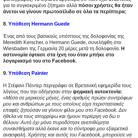
για το συγκεκριμένο ζήτημα» αλλά
πόσοι χρήστες θα ήταν
άνετοι να γίνουν πρωτοσέλιδο σε όλα τα περίπτερα;
8.
Υπόθεση Hermann Guede
Ένας από τους βασικούς υπόπτους της δολοφονίας της
Meredith Kerscher, ο Hermann Guede, συνελήφθη στo
Wiesbaden της Γερμανία 20 μέρες μετά τη δολοφονία.
Η
αστυνομία έφτασε στα ίχνη του όταν μπήκε στο
λογαριασμό του στο Facebook.
9.
Υπόθεση Painter
Η Στέφανι Πέιντερ περιγράφει σε Βρετανική εφημερίδα τους
λόγους που την οδήγησαν στην
ψηφιακή αυτοκτονία:
«
Μέσα σε μερικούς μήνες, ένας αριθμός πρώην συντρόφων
μου και ανθρώπων με τους οποίους είχα περιστασιακές
επαφές ζητούσαν να γίνουν φίλοι μου στο Facebook. Δεν
ήθελα να τους απορρίψω και ήμουν περίεργη να δω τι
θέλουν. Αυτό όχι μόνο πυροδότησε ανεπιθύμητα
συναισθήματα αλλά έκανε και το σύντροφο μου εξαιρετικά
ανασφαλή. Χρήστης και αυτός του Facebook, μπορούσε να