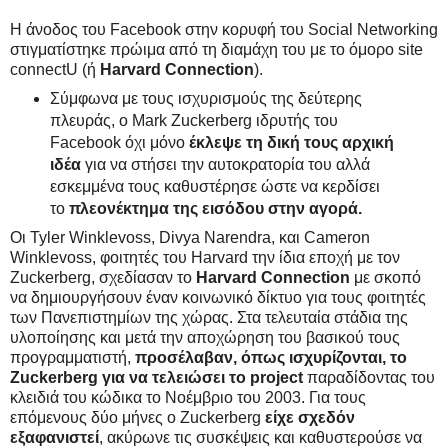
Η άνοδος του Facebook στην κορυφή του Social Networking
στιγματίστηκε πρώιμα από τη διαμάχη του με το όμορο site
connectU (ή
Harvard Connection
).
Σύμφωνα με τους ισχυρισμούς της δεύτερης
πλευράς, ο Mark Zuckerberg ιδρυτής του
Facebook όχι μόνο
έκλεψε τη δική τους αρχική
ιδέα
για να στήσει την αυτοκρατορία του αλλά
εσκεμμένα τους καθυστέρησε ώστε να κερδίσει
το
πλεονέκτημα της εισόδου στην αγορά.
Οι Tyler Winklevoss, Divya Narendra, και Cameron
Winklevoss, φοιτητές του Harvard την ίδια εποχή με τον
Zuckerberg, σχεδίασαν το
Harvard Connection
με σκοπό
να δημιουργήσουν έναν κοινωνικό δίκτυο για τους φοιτητές
των Πανεπιστημίων της χώρας. Στα τελευταία στάδια της
υλοποίησης και μετά την αποχώρηση του βασικού τους
προγραμματιστή,
προσέλαβαν, όπως ισχυρίζονται, το
Zuckerberg για να τελειώσει το project
παραδίδοντας του
κλειδιά του κώδικα το Νοέμβριο του 2003. Για τους
επόμενους δύο μήνες ο Zuckerberg
είχε σχεδόν
εξαφανιστεί
, ακύρωνε τις συσκέψεις και καθυστερούσε να