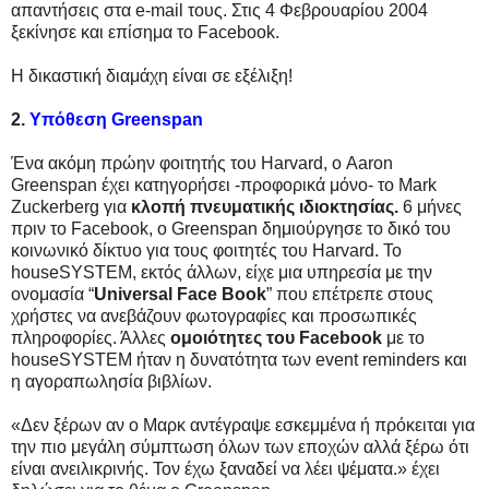
απαντήσεις στα e-mail τους. Στις 4 Φεβρουαρίου 2004
ξεκίνησε και επίσημα το Facebook.
Η δικαστική διαμάχη είναι σε εξέλιξη!
2.
Υπόθεση Greenspan
Ένα ακόμη πρώην φοιτητής του Harvard, ο Aaron
Greenspan έχει κατηγορήσει -προφορικά μόνο- το Mark
Zuckerberg για
κλοπή πνευματικής ιδιοκτησίας.
6 μήνες
πριν το Facebook, ο Greenspan δημιούργησε το δικό του
κοινωνικό δίκτυο για τους φοιτητές του Harvard. Το
houseSYSTEM, εκτός άλλων, είχε μια υπηρεσία με την
ονομασία “
Universal Face Book
” που επέτρεπε στους
χρήστες να ανεβάζουν φωτογραφίες και προσωπικές
πληροφορίες. Άλλες
ομοιότητες του Facebook
με το
houseSYSTEM ήταν η δυνατότητα των event reminders και
η αγοραπωλησία βιβλίων.
«Δεν ξέρων αν ο Μαρκ αντέγραψε εσκεμμένα ή πρόκειται για
την πιο μεγάλη σύμπτωση όλων των εποχών αλλά ξέρω ότι
είναι ανειλικρινής. Τον έχω ξαναδεί να λέει ψέματα.» έχει