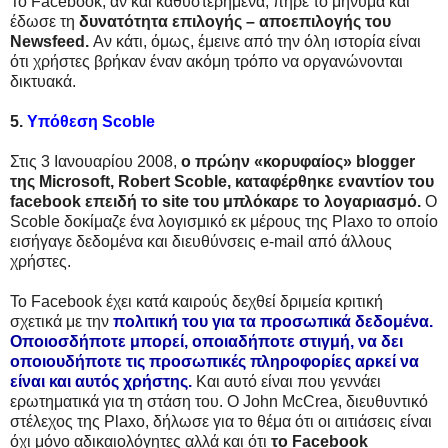
Το Facebook, αν και καθυστερημένα, πήρε το μήνυμα και
έδωσε τη
δυνατότητα επιλογής – αποεπιλογής του
Newsfeed.
Αν κάτι, όμως, έμεινε από την όλη ιστορία είναι
ότι χρήστες βρήκαν έναν ακόμη τρόπο να οργανώνονται
δικτυακά.
5.
Υπόθεση Scoble
Στις 3 Ιανουαρίου 2008,
ο πρώην «κορυφαίος» blogger
της Microsoft, Robert Scoble, καταφέρθηκε εναντίον του
facebook επειδή το site του μπλόκαρε το λογαριασμό.
Ο
Scoble δοκίμαζε ένα λογισμικό εκ μέρους της Plaxo το οποίο
εισήγαγε δεδομένα και διευθύνσεις e-mail από άλλους
χρήστες.
Το Facebook έχει κατά καιρούς δεχθεί δριμεία κριτική
σχετικά με την
πολιτική του για τα προσωπικά δεδομένα.
Οποιοσδήποτε μπορεί, οποιαδήποτε στιγμή, να δει
οποιουδήποτε τις προσωπικές πληροφορίες αρκεί να
είναι και αυτός χρήστης.
Και αυτό είναι που γεννάει
ερωτηματικά για τη στάση του. Ο John McCrea, διευθυντικό
στέλεχος της Plaxo, δήλωσε για το θέμα ότι οι αιτιάσεις είναι
όχι μόνο αδικαιολόγητες αλλά και ότι
το Facebook