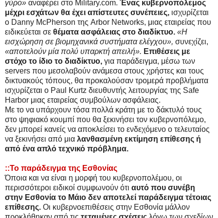
γύρο»
αναφέρει στο Military.com.
Ένας κυβερνοπόλεμος
μέχρι εσχάτων θα έχει απίστευτες συνέπειες,
ισχυρίζεται
ο Danny McPherson της Arbor Networks, μιας εταιρείας που
ειδικεύεται σε
θέματα ασφάλειας στο διαδίκτυο.
«Η
εισχώρηση σε βιομηχανικά συστήματα ελέγχου»,
συνεχίζει,
«αποτελούν μία πολύ υπαρκτή απειλή».
Επιθέσεις με
στόχο το ίδιο το διαδίκτυο,
για παράδειγμα, μέσω των
servers που μεσολαβούν ανάμεσα στους χρήστες και τους
δικτυακούς τόπους, θα προκαλούσαν τρομερά προβλήματα
ισχυρίζεται ο Paul Kurtz διευθυντής λειτουργίας της Safe
Harbor μιας εταιρείας συμβούλων ασφάλειας.
Με το να υπάρχουν τόσα πολλά κράτη με το δάκτυλό τους
στο ψηφιακό κουμπί που θα ξεκινήσει τον κυβερνοπόλεμο,
δεν μπορεί κανείς να αποκλείσει το ενδεχόμενο ο τελευταίος
να ξεκινήσει από μια
λανθασμένη εκτίμηση επίθεσης ή
από ένα απλό τεχνικό πρόβλημα.
::Το παράδειγμα της Εσθονίας
Όποια και να είναι η μορφή του κυβερνοπολέμου, οι
περισσότεροι ειδικοί συμφωνούν ότι
αυτό που συνέβη
στην Εσθονία το Μάιο δεν αποτελεί παράδειγμα τέτοιας
επίθεσης.
Οι κυβερνοεπιθέσεις στην Εσθονία μάλλον
προκλήθηκαν από τις
τεταμένες σχέσεις
λόγω των σχεδίων