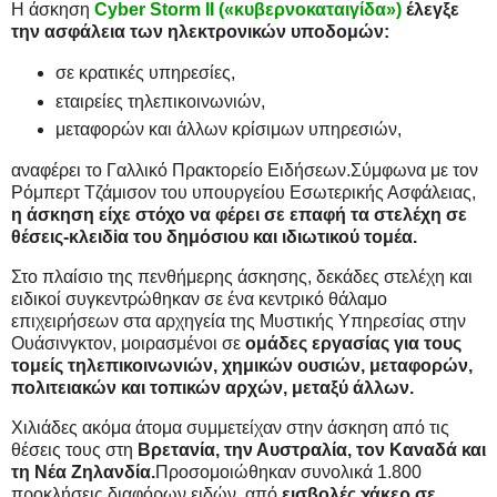
Η άσκηση
Cyber Storm II («κυβερνοκαταιγίδα»)
έλεγξε
την ασφάλεια των ηλεκτρονικών υποδομών:
σε κρατικές υπηρεσίες,
εταιρείες τηλεπικοινωνιών,
μεταφορών και άλλων κρίσιμων υπηρεσιών,
αναφέρει το Γαλλικό Πρακτορείο Ειδήσεων.Σύμφωνα με τον
Ρόμπερτ Τζάμισον του υπουργείου Εσωτερικής Ασφάλειας,
η άσκηση είχε στόχο να φέρει σε επαφή τα στελέχη σε
θέσεις-κλειδiα του δημόσιου και ιδιωτικού τομέα.
Στο πλαίσιο της πενθήμερης άσκησης, δεκάδες στελέχη και
ειδικοί συγκεντρώθηκαν σε ένα κεντρικό θάλαμο
επιχειρήσεων στα αρχηγεία της Μυστικής Υπηρεσίας στην
Ουάσινγκτον, μοιρασμένοι σε
ομάδες εργασίας για τους
τομείς τηλεπικοινωνιών, χημικών ουσιών, μεταφορών,
πολιτειακών και τοπικών αρχών, μεταξύ άλλων.
Χιλιάδες ακόμα άτομα συμμετείχαν στην άσκηση από τις
θέσεις τους στη
Βρετανία, την Αυστραλία, τον Καναδά και
τη Νέα Ζηλανδία.
Προσομοιώθηκαν συνολικά 1.800
προκλήσεις διαφόρων ειδών, από
εισβολές χάκερ σε