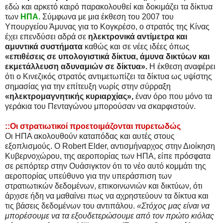
εδώ και αρκετό καιρό παρακολουθεί και δοκιμάζει τα δίκτυα
των
ΗΠΑ.
Σύμφωνα με μια έκθεση του 2007 του
Υπουργείου Άμυνας για το Κογκρέσο, ο στρατός της Κίνας
έχει επενδύσει αδρά σε
ηλεκτρονικά αντίμετρα και
αμυντικά συστήματα
καθώς και σε νέες ιδέες όπως
«επιθέσεις σε υπολογιστικά δίκτυα, άμυνα δικτύων και
εκμετάλλευση αδυναμιών σε δίκτυα».
Η έκθεση αναφέρει
ότι ο Κινεζικός στρατός αντιμετωπίζει τα δίκτυα ως υψίστης
σημασίας για την επίτευξη νωρίς στην σύρραξη
«ηλεκτρομαγνητικής κυριαρχίας»,
έναν όρο που μόνο τα
γεράκια του Πενταγώνου μπορούσαν να σκαρφιστούν.
::Οι στρατιωτικοί προετοιμάζονται πυρετωδώς
Οι ΗΠΑ ακολουθούν καταπόδας και αυτές στους
εξοπλισμούς. Ο Robert Elder, αντισμήναρχος στην Διοίκηση
Κυβερνοχώρου, της αεροπορίας των ΗΠΑ, είπε πρόσφατα
σε ρεπόρτερ στην Ουάσιγκτον ότι το νέο αυτό κομμάτι της
αεροπορίας υπεύθυνο για την υπεράσπιση των
στρατιωτικών δεδομένων, επικοινωνιών και δικτύων, ότι
άρχισε ήδη να μαθαίνει πως να αχρηστεύουν τα δίκτυα και
τις βάσεις δεδομένων του αντιπάλου.
«Στόχος μας είναι να
μπορέσουμε να τα εξουδετερώσουμε από τον πρώτο κιόλας