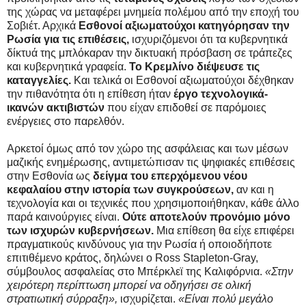
της χώρας να μεταφέρει μνημεία πολέμου από την εποχή του
Σοβιέτ. Αρχικά
Εσθονοί αξιωματούχοι κατηγόρησαν την
Ρωσία για τις επιθέσεις,
ισχυριζόμενοι ότι τα κυβερνητικά
δίκτυά της μπλόκαραν την δικτυακή πρόσβαση σε τράπεζες
και κυβερνητικά γραφεία.
Το Κρεμλίνο διέψευσε τις
καταγγελίες.
Και τελικά οι Εσθονοί αξιωματούχοι δέχθηκαν
την πιθανότητα ότι η επίθεση ήταν
έργο τεχνολογικά-
ικανών ακτιβιστών
που είχαν επιδοθεί σε παρόμοιες
ενέργειες στο παρελθόν.
Αρκετοί όμως από τον χώρο της ασφάλειας και των μέσων
μαζικής ενημέρωσης, αντιμετώπισαν τις ψηφιακές επιθέσεις
στην Εσθονία ως
δείγμα του επερχόμενου νέου
κεφαλαίου στην ιστορία των συγκρούσεων,
αν και η
τεχνολογία και οι τεχνικές που χρησιμοποιήθηκαν, κάθε άλλο
παρά καινούργιες είναι.
Ούτε αποτελούν προνόμιο μόνο
των ισχυρών κυβερνήσεων.
Μια επίθεση θα είχε επιφέρει
πραγματικούς κινδύνους για την Ρωσία ή οποιοδήποτε
επιτιθέμενο κράτος, δηλώνει ο Ross Stapleton-Gray,
σύμβουλος ασφαλείας στο Μπέρκλεϊ της Καλιφόρνια.
«Στην
χειρότερη περίπτωση μπορεί να οδηγήσει σε ολική
στρατιωτική σύρραξη»,
ισχυρίζεται.
«Είναι πολύ μεγάλο