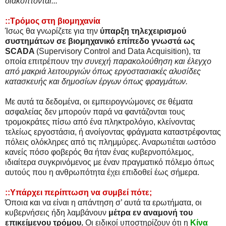
διακόπτονται...
::Τρόμος στη βιομηχανία
Ίσως θα γνωρίζετε για την
ύπαρξη τηλεχειρισμού
συστημάτων σε βιομηχανικό επίπεδο γνωστά ως
SCADA
(Supervisory Control and Data Acquisition), τα
οποία επιτρέπουν την
συνεχή παρακολούθηση και έλεγχο
από μακριά λειτουργιών όπως εργοστασιακές αλυσίδες
κατασκευής και δημοσίων έργων όπως φραγμάτων.
Με αυτά τα δεδομένα, οι εμπειρογνώμονες σε θέματα
ασφαλείας δεν μπορούν παρά να φαντάζονται τους
τρομοκράτες πίσω από ένα πληκτρολόγιο, κλείνοντας
τελείως εργοστάσια, ή ανοίγοντας φράγματα καταστρέφοντας
πόλεις ολόκληρες από τις πλημμύρες. Αναρωτιέται ωστόσο
κανείς πόσο φοβερός θα ήταν ένας κυβερνοπόλεμος,
ιδιαίτερα συγκρινόμενος με έναν πραγματικό πόλεμο όπως
αυτούς που η ανθρωπότητα έχει επιδοθεί έως σήμερα.
::Υπάρχει περίπτωση να συμβεί πότε;
Όποια και να είναι η απάντηση σ’ αυτά τα ερωτήματα, οι
κυβερνήσεις ήδη λαμβάνουν
μέτρα εν αναμονή του
επικείμενου τρόμου.
Οι ειδικοί υποστηρίζουν ότι η
Κίνα