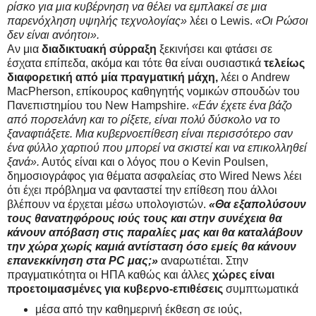
ρίσκο για μια κυβέρνηση να θέλει να εμπλακεί σε μια
παρενόχληση υψηλής τεχνολογίας»
λέει ο Lewis.
«Οι Ρώσοι
δεν είναι ανόητοι».
Αν μια
διαδικτυακή σύρραξη
ξεκινήσει και φτάσει σε
έσχατα επίπεδα, ακόμα και τότε θα είναι ουσιαστικά
τελείως
διαφορετική από μία πραγματική μάχη,
λέει ο Andrew
MacPherson, επίκουρος καθηγητής νομικών σπουδών του
Πανεπιστημίου του New Hampshire.
«Εάν έχετε ένα βάζο
από πορσελάνη και το ρίξετε, είναι πολύ δύσκολο να το
ξαναφτιάξετε. Μια κυβερνοεπίθεση είναι περισσότερο σαν
ένα φύλλο χαρτιού που μπορεί να σκιστεί και να επικολληθεί
ξανά».
Αυτός είναι και ο λόγος που ο Kevin Poulsen,
δημοσιογράφος για θέματα ασφαλείας στο Wired News λέει
ότι έχει πρόβλημα να φανταστεί την επίθεση που άλλοι
βλέπουν να έρχεται μέσω υπολογιστών.
«Θα εξαπολύσουν
τους θανατηφόρους ιούς τους και στην συνέχεια θα
κάνουν απόβαση στις παραλίες μας και θα καταλάβουν
την χώρα χωρίς καμιά αντίσταση όσο εμείς θα κάνουν
επανεκκίνηση στα PC μας;»
αναρωτιέται. Στην
πραγματικότητα οι ΗΠΑ καθώς και άλλες
χώρες είναι
προετοιμασμένες για κυβερνο-επιθέσεις
συμπτωματικά
μέσα από την καθημερινή έκθεση σε ιούς,