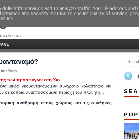
deliver its services and to analyze traffic. Your IP address and
formance and security metrics to ensure quality of service, ge
 abuse.
re
διαδίκτυο.
PAGE
κουανταναμό?
hris Zlatis
ησης των προσφυγων στη Χιο.
 ένα μικρο γκουανταναμο,ενα συγχρονο κολαστηριο για
SEA
ουν σε καποια αναπτυσσόμενη περιοχη του πλανητη...
στορική αναδρομή στους χώρους και τις συνθήκες
POP