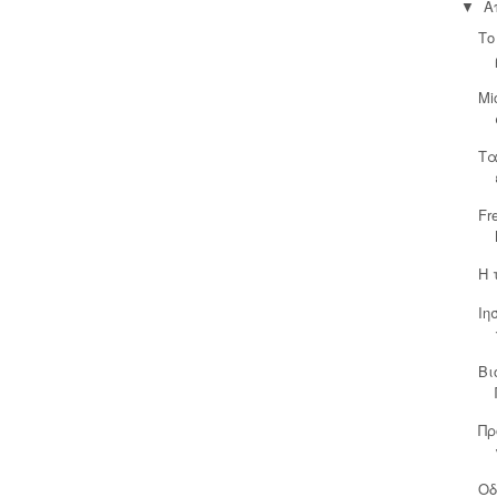
Α
▼
Το
Mi
Τα
Fr
Η 
Ιη
Βι
Πρ
Οδ