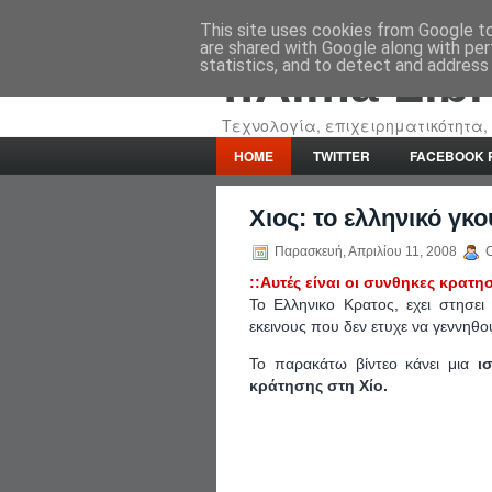
This site uses cookies from Google to 
are shared with Google along with per
statistics, and to detect and address
::Alma Lib
Τεχνολογία, επιχειρηματικότητα, 
HOME
TWITTER
FACEBOOK 
Χιος: το ελληνικό γ
Παρασκευή, Απριλίου 11, 2008
C
::Αυτές είναι οι συνθηκες κρατ
Το Ελληνικο Κρατος, εχει στησει
εκεινους που δεν ετυχε να γεννηθ
Το παρακάτω βίντεο κάνει μια
ι
κράτησης στη Χίο.