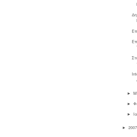
Δη
Επ
Επ
Στ
In
Μ
►
Φ
►
Ι
►
2007
►