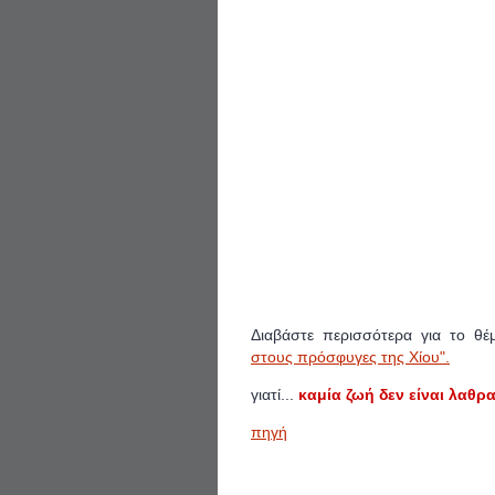
Διαβάστε περισσότερα για το θ
στους πρόσφυγες της Χίου".
γιατί...
καμία ζωή δεν είναι λαθρα
πηγή