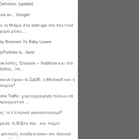
Definition. [update]
 vie en... Google!
ο τη Ντόρα στα start-ups στο πολιτικό
χώρο μέσω....
by Boomers Vs Baby Losers
yPortfolio is...here!
οκλοπές: Ericsson + Vodafone και στο
βάθος...Int...
 κοινό έχουν το ΣΔΟΕ, η Microsoft και η
Ικαρία?
rine Traffic: χαρτογράφηση πλοίων σε
πραγματικό ...
ος: το ελληνικό γκουανταναμό?
ρεσε τη Βίβλο σου.. και πάμε!
 φοιτητές αναδεικνύουν τον ιδανικό