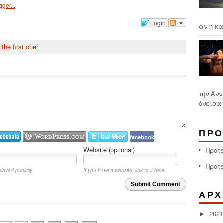
Login
αν η κα
 the first one!
την Άνν
όνειρα 
ΠΡΟ
facebook
Website (optional)
Προτ
Προτ
played publicly.
If you have a website, link to it here.
Submit Comment
ΑΡΧ
2021
►