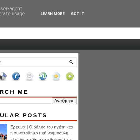
 user-agent
HOME
ABOUT ME
nerate usage
LEARN MORE
GOT IT
RCH ME
ULAR POSTS
Έρευνα | Ο ρόλος του ηγέτη και
η συναισθηματική νοημοσύνη...
«Το συναίσθημα καθοδηγεί τη