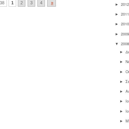
38
1
2
3
4
»
2012
►
2011
►
2010
►
2009
►
2008
▼
Δ
►
Ν
►
Ο
►
Σ
►
Α
►
Ι
►
Ι
►
Μ
►