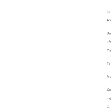
La
Απ
Ba
::M
Υπ
Τι
Ma
Χι
Φό
Οι