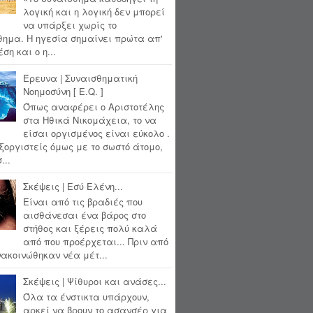
λογική και η λογική δεν μπορεί
να υπάρξει χωρίς το
θημα. Η ηγεσία σημαίνει πρώτα απ'
ση και ο η...
Έρευνα | Συναισθηματική
Νοημοσύνη [ E.Q. ]
Όπως αναφέρει ο Αριστοτέλης
στα Ηθικά Νικομάχεια, το να
είσαι οργισμένος είναι εύκολο .
ξοργιστείς όμως με το σωστό άτομο,
...
Σκέψεις | Εσύ Ελένη...
Είναι από τις βραδιές που
αισθάνεσαι ένα βάρος στο
στήθος και ξέρεις πολύ καλά
από που προέρχεται... Πριν από
ακοινώθηκαν νέα μέτ...
Σκέψεις | Ψίθυροι και ανάσες...
Όλα τα ένστικτα υπάρχουν,
αρκεί να βρουν το ασανσέρ για