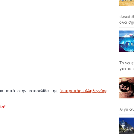
συναίσ
όλα σχέ
Το να ε
για το σ
έμα αυτό στην ιστοσελίδα της
"επιτροπής αλληλεγγύης
ία!
λίγο αν