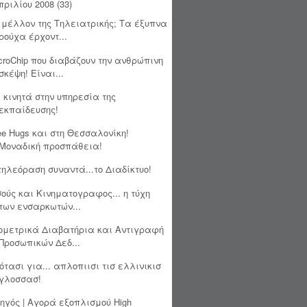
πριλίου 2008
(33)
 μέλλον της Τηλειατρικής; Τα έξυπνα
ρούχα έρχοντ...
croChip που διαβάζουν την ανθρώπινη
σκέψη! Είναι...
 κινητά στην υπηρεσία της
εκπαίδευσης!
ee Hugs και στη Θεσσαλονίκη!
Μοναδική προσπάθεια!
τηλεόραση συναντά...το Διαδίκτυο!
σούς και Κινηματογραφος... η τύχη
των ενσαρκωτών...
ομετρικά Διαβατήρια και Αντιγραφή
Προσωπικών Δεδ...
ότασι για... απλοπιισι τισ ελλινικισ
γλοσσασ!
ηγός | Αγορά εξοπλισμού High