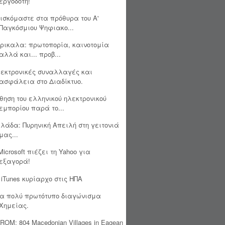
εργοδότη!
ισκόμαστε στα πρόθυρα του Α'
Παγκόσμιου Ψηφιακο...
τρικαλα: πρωτοπορία, καινοτομία
αλλά και... προβ...
εκτρονικές συναλλαγές και
ασφάλεια στο Διαδίκτυο.
θηση του ελληνικού ηλεκτρονικού
εμπορίου παρά το...
λάδα: Πυρηνική Απειλή στη γειτονιά
μας...
Microsoft πιέζει τη Yahoo για
εξαγορά!
 iTunes κυρίαρχο στις ΗΠΑ
α πολύ πρωτότυπο διαγώνισμα
Χημείας.
ROM: 804 Macedonian Villages in Eagean