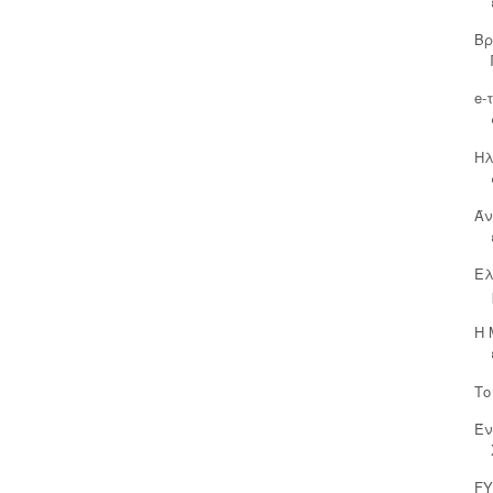
Βρ
e-
Ηλ
Άν
Ελ
Η 
Το
Έν
FY