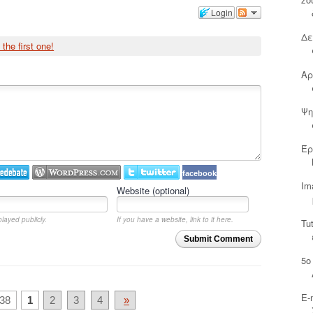
Login
Δε
 the first one!
Αρ
Ψη
Έρ
facebook
Im
Website (optional)
played publicly.
If you have a website, link to it here.
Tu
Submit Comment
5ο
Ε-
38
1
2
3
4
»