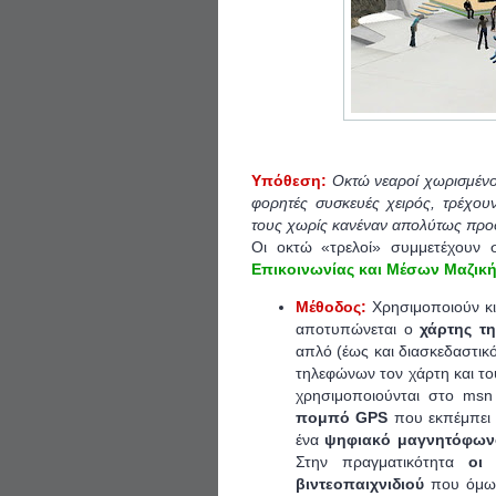
Υπόθεση:
Oκτώ νεαροί χωρισμένο
φορητές συσκευές χειρός, τρέχου
τους χωρίς κανέναν απολύτως προ
Οι οκτώ «τρελοί» συμμετέχουν 
Επικοινωνίας και Μέσων Μαζικ
Μέθοδος:
Χρησιμοποιούν κι
αποτυπώνεται ο
χάρτης τη
απλό (έως και διασκεδαστικ
τηλεφώνων τον χάρτη και τ
χρησιμοποιούνται στο msn
πομπό GPS
που εκπέμπει 
ένα
ψηφιακό μαγνητόφων
Στην πραγματικότητα
οι
βιντεοπαιχνιδιού
που όμως,