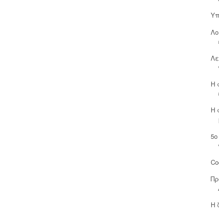
Υπ
Λο
Λε
Η 
Η 
5ο
Co
Πρ
Η 