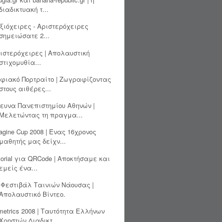
διαδικτυακή τ...
ξιόχειρες - Αριστερόχειρες
σημειώσατε 2...
ιστερόχειρες | Απολαυστική
στιχομυθία...
φιακό Πορτραίτο | Ζωγραφίζοντας
στους αιθέρες...
ευνα Πανεπιστημίου Αθηνών |
Μελετώντας τη πραγμα...
agine Cup 2008 | Ένας 16χρονος
μαθητής μας δείχν...
torial για QRCode | Αποκτήσαμε και
εμείς ένα...
 Φεστιβάλ Ταινιών Νάουσας |
Απολαυστικό Βίντεο.
metrics 2008 | Ταυτότητα Ελλήνων
Χρηστών Διαδικτ...