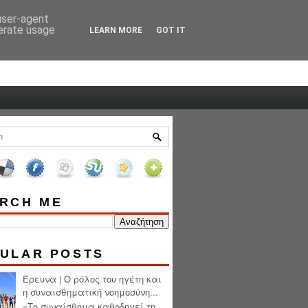
 user-agent
HOME
ABOUT ME
nerate usage
LEARN MORE
GOT IT
RCH ME
ULAR POSTS
Έρευνα | Ο ρόλος του ηγέτη και
η συναισθηματική νοημοσύνη...
«Το συναίσθημα καθοδηγεί τη