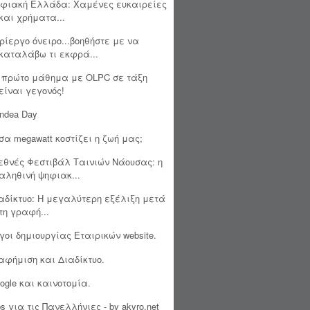
φιακή Ελλάδα: Χαμένες ευκαιρείες
και χρήματα...
ρίεργο όνειρο...βοηθήστε με να
καταλάβω τι εκφρά...
 πρώτο μάθημα με OLPC σε τάξη
είναι γεγονός!
ndea Day
σα megawatt κοστίζει η ζωή μας;
εθνές Φεστιβάλ Ταινιών Νάουσας: η
αληθινή ψηφιακ...
αδίκτυο: Η μεγαλύτερη εξέλιξη μετά
τη γραφή...
γοι δημιουργίας Εταιρικών website.
αφήμιση και Διαδίκτυο.
ogle και καινοτομία.
ps για τις Πανελλήνιες - by akyro.net