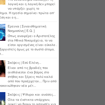
λογική και η λογική δεν μπορεί
να υπάρξει χωρίς το
θημα. Η ηγεσία σημαίνει πρώτα απ'
ση και ο η...
Έρευνα | Συναισθηματική
Νοημοσύνη [ E.Q. ]
Όπως αναφέρει ο Αριστοτέλης
στα Ηθικά Νικομάχεια, το να
είσαι οργισμένος είναι εύκολο .
ξοργιστείς όμως με το σωστό άτομο,
...
Σκέψεις | Εσύ Ελένη...
Είναι από τις βραδιές που
αισθάνεσαι ένα βάρος στο
στήθος και ξέρεις πολύ καλά
από που προέρχεται... Πριν από
ακοινώθηκαν νέα μέτ...
Σκέψεις | Ψίθυροι και ανάσες...
Όλα τα ένστικτα υπάρχουν,
αρκεί να βρουν το ασανσέρ για