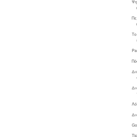
Ψη
Πε
Το
Pa
Πό
Δι
Δι
Λό
Δι
Go
Ti