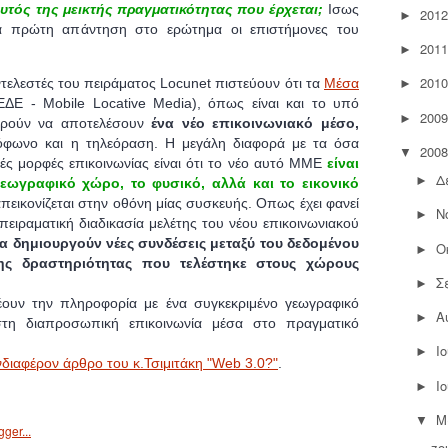
υτός της μεικτής πραγματικότητας που έρχεται;
Ισως
2012
►
 πρώτη απάντηση στο ερώτημα οι επιστήμονες του
2011
►
2010
τελεστές του πειράματος Locunet πιστεύουν ότι τα
Μέσα
►
ΔΕ - Mobile Locative Media), όπως είναι και το υπό
2009
►
ούν να αποτελέσουν
ένα νέο επικοινωνιακό μέσο,
διόφωνο και η τηλεόραση. Η μεγάλη διαφορά με τα όσα
2008
▼
τές μορφές επικοινωνίας είναι ότι το νέο αυτό ΜΜΕ
είναι
Δ
►
εωγραφικό χώρο, το φυσικό, αλλά και το εικονικό
πεικονίζεται στην οθόνη μίας συσκευής. Oπως έχει φανεί
Ν
►
ειραματική διαδικασία μελέτης του νέου επικοινωνιακού
να δημιουργούν νέες συνδέσεις μεταξύ του δεδομένου
Ο
►
ης δραστηριότητας που τελέστηκε στους χώρους
Σ
►
ουν την πληροφορία με ένα συγκεκριμένο γεωγραφικό
Α
►
στη διαπροσωπική επικοινωνία μέσα στο πραγματικό
Ι
►
διαφέρον άρθρο του κ.Τσιμιτάκη "Web 3.0?"
.
Ι
►
Μ
▼
zo