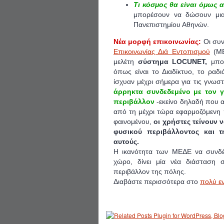
Τι κόσμος θα είναι όμως α
μπορέσουν να δώσουν μια
Πανεπιστημίου Αθηνών.
Νέα μορφή επικοινωνίας:
Οι συν
Επικοινωνίας Διά Εντοπισμού
(ΜΕ
μελέτη
σύστημα LOCUNET,
μπορ
όπως είναι το Διαδίκτυο, το ρα
ίσχυαν μέχρι σήμερα για τις γνωσ
άρρηκτα συνδεδεμένο με τον γ
περιβάλλον
-εκείνο δηλαδή που α
από τη μέχρι τώρα εφαρμοζόμενη π
φαινομένου,
οι χρήστες τείνουν 
φυσικού περιβάλλοντος και τ
αυτούς.
Η ικανότητα των ΜΕΔΕ να συνδέ
χώρο, δίνει μία νέα διάσταση 
περιβάλλον της πόλης.
Διαβάστε περισσότερα στο
πολύ εν