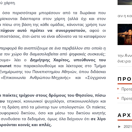
ύ χάρτη.
ν όσα περισσότερα μπορέσουν από τα δωράκια που
αν η κα
ρίσκονται διάσπαρτα στον χάρτη (αλλά όχι και στον
α πίσω στη βάση της κάθε ομάδας, κάνοντας χρήση των
τύχουν αυτό πρέπει να συνεργαστούν,
αφού οι
αποστάσεις, έτσι ώστε να είναι αδύνατο να τα καταφέρουν
υμπεριφορά θα αναπτύξουμε σε ένα περιβάλλον στο οποίο η
μα τον χώρο θα διαμεσολαβείται από ψηφιακές συσκευές;
την Άνν
ουμε»
λέει ο
Δημήτρης Χαρίτος, υπεύθυνος του
όνειρα 
cunet
που παρακολουθούμε και λέκτορας στο Τμήμα
 Ενημέρωσης του Πανεπιστημίου Αθηνών, όπου διδάσκει
«Επικοινωνία Ανθρώπου-Μηχανής» και «Σύγχρονα
ΠΡΟ
Προτ
ι παίκτες τρέχουν στους δρόμους του Θησείου, πίσω
Προτ
ίου
τεχνικοί, κοινωνικοί ψυχολόγοι, επικοινωνιολόγοι και
 τη δράση από τα μόνιτορ των υπολογιστών. Οι παίκτες
υφορικού δικτύου, όσο και μέσω του δικτύου κινητής
ΑΡΧ
α συνδυάσει τα δεδομένα, όμως όλα δείχνουν ότι
σε λίγο
ωρούνται κοινές και απλές.
2021
►