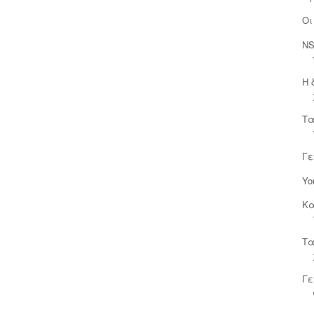
Οι
NS
Η 
Τα
Γε
Yo
Κα
Τα
Γε