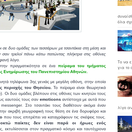
συναίσ
όλα σχέ
ι σε δυο ομάδες των τεσσάρων με τσαντάκια στη μέση και
ν σαν τρελοί πάνω κάτω πατώντας πλήκτρα στις οθόνες
φανή λόγο.
Το να ε
στην πραγματικότητα σε ένα
πείραμα του τμήματος
για το σ
ής Ενημέρωσης του Πανεπιστημίου Αθηνών.
νητά τηλέφωνα 3ης γενιάς με μεγάλη οθόνη, στην οποία
ς περιοχής του Θησείου.
Το πείραμα είναι θεωρητικά
ό). Οι δυο ομάδες βλέπουν στις οθόνες των κινητών τους
ους εαυτούς τους σαν
emoticons
αντίστοιχα με αυτά που
 messenger. Στο τσαντάκι τους διαθέτουν ακόμα έναν
λίγο αν
την ακριβή γεωγραφική τους θέση σε ένα δορυφόρο και
ο
που τους επιτρέπει να καταγράφουν τις σκέψεις τους.
 οκτώ παίκτες δεν είναι παρά οι ήρωες ενός
 εκτυλίσσεται στον πραγματικό κόσμο και ταυτόχρονα