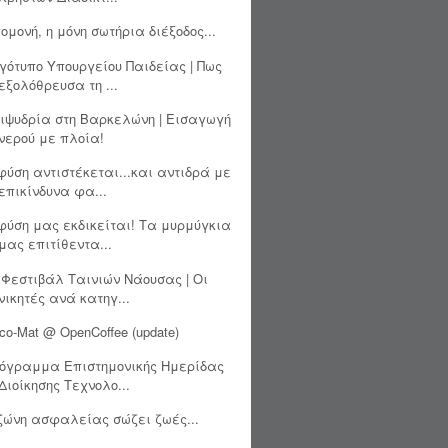
ομονή, η μόνη σωτήρια διέξοδος...
γότυπο Υπουργείου Παιδείας | Πως
εξολόθρευσα τη ...
ιψυδρία στη Βαρκελώνη | Εισαγωγή
νερού με πλοία!
φύση αντιστέκεται...και αντιδρά με
επικίνδυνα φα...
φύση μας εκδικείται! Τα μυρμύγκια
μας επιτίθεντα...
 Φεστιβάλ Ταινιών Νάουσας | Οι
νικητές ανά κατηγ...
co-Mat @ OpenCoffee (update)
όγραμμα Επιστημονικής Ημερίδας
Διοίκησης Τεχνολο...
ζώνη ασφαλείας σώζει ζωές...