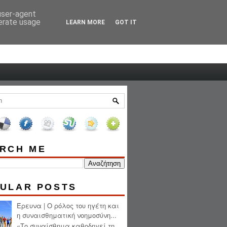
 user-agent
HOME
ABOUT ME
nerate usage
LEARN MORE
GOT IT
RCH ME
ULAR POSTS
Έρευνα | Ο ρόλος του ηγέτη και
η συναισθηματική νοημοσύνη...
«Το συναίσθημα καθοδηγεί τη