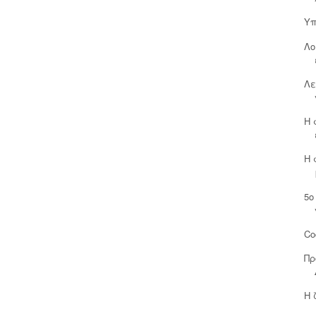
Υπ
Λο
Λε
Η 
Η 
5ο
Co
Πρ
Η 