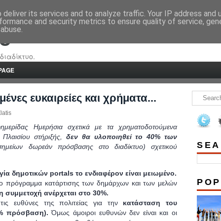
deliver its services and to analyze traffic. Your IP address and
formance and security metrics to ensure quality of service, ge
 abuse.
re
διαδίκτυο.
PAGE
νες ευκαιρείες και χρήματα...
latis
ημερίδας Ημερήσια σχετικά με τα χρηματοδοτούμενα
 Πλαισίου στήριξής,
δεν θα υλοποιηθεί το 40% των
SEA
μείων δωρεάν πρόσβασης στο διαδίκτυο) σχετικού
γία δημοτικών portals το ενδιαφέρον είναι μειωμένο.
POP
νο πρόγραμμα κατάρτισης των δημάρχων και των μελών
η συμμετοχή ανέρχεται στο 30%.
 τις ευθύνες της πολιτείας για την
κατάσταση του
0% πρόσβαση).
Όμως άμοιροι ευθυνών δεν είναι και οι