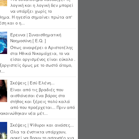
λογική και η λογική δεν μπορεί
να υπάρξει χωρίς το
θημα. Η ηγεσία σημαίνει πρώτα απ'
ση και ο η...
Έρευνα | Συναισθηματική
Νοημοσύνη [ E.Q. ]
Όπως αναφέρει ο Αριστοτέλης
στα Ηθικά Νικομάχεια, το να
είσαι οργισμένος είναι εύκολο .
ξοργιστείς όμως με το σωστό άτομο,
...
Σκέψεις | Εσύ Ελένη...
Είναι από τις βραδιές που
αισθάνεσαι ένα βάρος στο
στήθος και ξέρεις πολύ καλά
από που προέρχεται... Πριν από
ακοινώθηκαν νέα μέτ...
Σκέψεις | Ψίθυροι και ανάσες...
Όλα τα ένστικτα υπάρχουν,
αρκεί να βρουν το ασανσέρ για