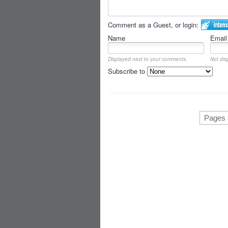
Comment as a Guest, or login:
Name
Email
Displayed next to your comments.
Not dis
Subscribe to
Pages 