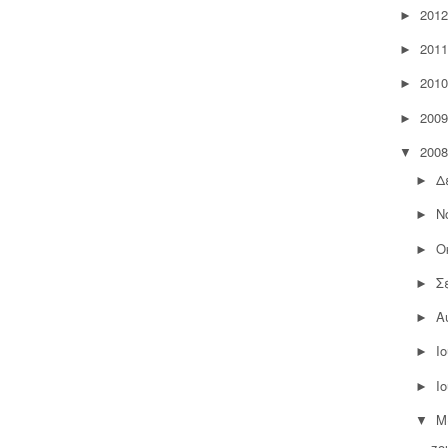
2012
►
2011
►
2010
►
2009
►
2008
▼
Δ
►
Ν
►
Ο
►
Σ
►
Α
►
Ι
►
Ι
►
Μ
▼
zo