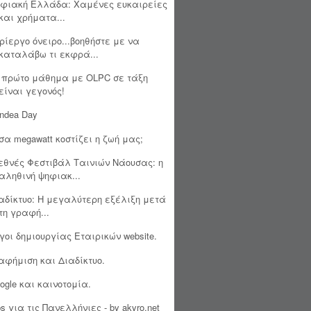
φιακή Ελλάδα: Χαμένες ευκαιρείες
και χρήματα...
ρίεργο όνειρο...βοηθήστε με να
καταλάβω τι εκφρά...
 πρώτο μάθημα με OLPC σε τάξη
είναι γεγονός!
ndea Day
σα megawatt κοστίζει η ζωή μας;
εθνές Φεστιβάλ Ταινιών Νάουσας: η
αληθινή ψηφιακ...
αδίκτυο: Η μεγαλύτερη εξέλιξη μετά
τη γραφή...
γοι δημιουργίας Εταιρικών website.
αφήμιση και Διαδίκτυο.
ogle και καινοτομία.
ps για τις Πανελλήνιες - by akyro.net