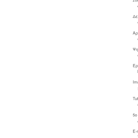
Δε
Αρ
Ψη
Έρ
Im
Tu
5ο
Ε-