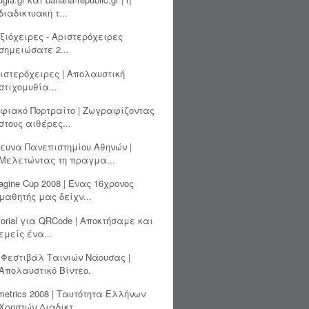
διαδικτυακή τ...
ξιόχειρες - Αριστερόχειρες
σημειώσατε 2...
ιστερόχειρες | Απολαυστική
στιχομυθία...
φιακό Πορτραίτο | Ζωγραφίζοντας
στους αιθέρες...
ευνα Πανεπιστημίου Αθηνών |
Μελετώντας τη πραγμα...
agine Cup 2008 | Ένας 16χρονος
μαθητής μας δείχν...
torial για QRCode | Αποκτήσαμε και
εμείς ένα...
 Φεστιβάλ Ταινιών Νάουσας |
Απολαυστικό Βίντεο.
metrics 2008 | Ταυτότητα Ελλήνων
Χρηστών Διαδικτ...