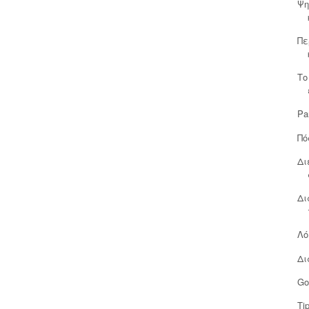
Ψη
Πε
Το
Pa
Πό
Δι
Δι
Λό
Δι
Go
Ti