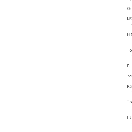
Οι
NS
Η 
Τα
Γε
Yo
Κα
Τα
Γε