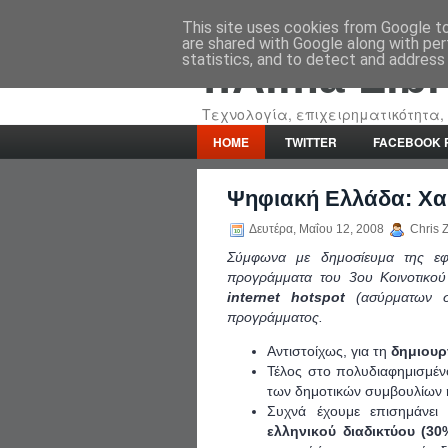
This site uses cookies from Google to 
are shared with Google along with per
statistics, and to detect and address
::Alma Lib
Τεχνολογία, επιχειρηματικότητα, 
HOME
TWITTER
FACEBOOK 
Ψηφιακή Ελλάδα: Χαμέ
Δευτέρα, Μαΐου 12, 2008
Chris Z
Σύμφωνα με δημοσίευμα της εφ
προγράμματα του 3ου Κοινοτικού
internet hotspot
(ασύρματων ση
προγράμματος.
Αντιστοίχως, για τη
δημιουρ
Τέλος στο πολυδιαφημισμέ
των δημοτικών συμβουλίων
Συχνά έχουμε επισημάνει
ελληνικού διαδικτύου (3