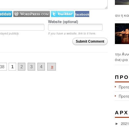
αν η κα
facebook
Website (optional)
played publicly.
If you have a website, link to it here.
Submit Comment
την Άνν
όνειρα 
38
1
2
3
4
»
ΠΡΟ
Προτ
Προτ
ΑΡΧ
2021
►