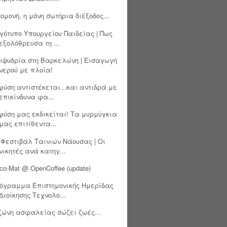
ομονή, η μόνη σωτήρια διέξοδος...
γότυπο Υπουργείου Παιδείας | Πως
εξολόθρευσα τη ...
ιψυδρία στη Βαρκελώνη | Εισαγωγή
νερού με πλοία!
φύση αντιστέκεται...και αντιδρά με
επικίνδυνα φα...
φύση μας εκδικείται! Τα μυρμύγκια
μας επιτίθεντα...
 Φεστιβάλ Ταινιών Νάουσας | Οι
νικητές ανά κατηγ...
co-Mat @ OpenCoffee (update)
όγραμμα Επιστημονικής Ημερίδας
Διοίκησης Τεχνολο...
ζώνη ασφαλείας σώζει ζωές...